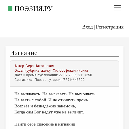
ПОЭЗИЯ.РУ
Вход
Регистрация
ГЛАВНОЕ МЕНЮ
|
ПОЭЗИЯ.РУ
ИЗДАТЕЛЬСТВО
Изгнание
ЖАНРЫ
АВТОРЫ
Автор:
Вера Никольская
Отдел (рубрика, жанр):
Философская лирика
КОММЕНТАРИИ
Дата и время публикации: 27.07.2006, 21:16:58
Сертификат Поэзия.ру: серия 729 № 46500
ЛИТСАЛОН
Не выплакать. Не высказать.Не вымолчать.
НОВОСТИ
Не взять с собой. И не откинуть прочь.
ПРАВИЛА САЙТА
Всерьёз и безнадёжно занемочь,
Когда сам Бог недуг уже не вылечит.
ОТДЕЛЫ И РУБРИКИ
Найти себе спасение в изгнании
ИЗБРАННОЕ