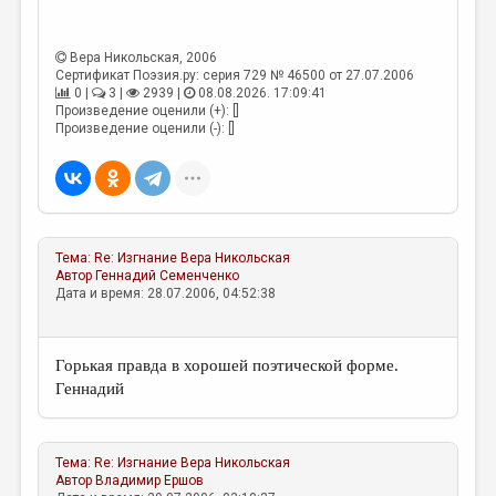
МАЛАЯ ПРОЗА
ЭССЕИСТИКА
Вера Никольская
, 2006
Сертификат Поэзия.ру: серия 729 № 46500 от 27.07.2006
ЛИТЕРАТУРОВЕДЕНИЕ
0 |
3 |
2939 |
08.08.2026. 17:09:41
Произведение оценили (+): []
КУЛЬТУРОВЕДЕНИЕ
Произведение оценили (-): []
ПУБЛИЦИСТИКА
РЕЦЕНЗИРОВАНИЕ
ЦИКЛЫ ПУБЛИКАЦИЙ
Тема:
Re: Изгнание
Вера Никольская
ТРЕДИАКОВСКИЙ
Автор
Геннадий Семенченко
Дата и время: 28.07.2006, 04:52:38
МЕДИА
ВКОНТАКТЕ
Горькая правда в хорошей поэтической форме.
Геннадий
Тема:
Re: Изгнание
Вера Никольская
Автор
Владимир Ершов