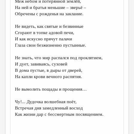
Меж небом и потерянной землёй,
На ней и братья меньшие – зверьё –
ДАЙДЖЕСТ
Обречены с рожденья на заклание.
ПРОИЗВЕДЕНИЯ
Не видеть, как святые и безвинные
ПЕРЕВОДЫ
Сгорают в топке адовой печи,
И как искусно прячут палачи
КОНКУРСЫ
Глаза свои безжизненно пустынные.
ДЕТСКАЯ КОМНАТА
Не знать, что мир распался под проклятием,
КНИЖНАЯ ПОЛКА
И дует, завиваясь, суховей
В дома пустые, в дыры от дверей,
ОБЗОР ЛИТЕРАТУРЫ
На капли крови вечного распятия.
СТРАНИЦЫ ПАМЯТИ
Не вымолить пощады и прощения…
ОБЪЯВЛЕНИЯ
Чу!... Дудочка волшебная поёт,
КОЛОНКА РЕДАКТОРА
Встречая дня замедленный восход
Как жизни дар с бессмертным посвящением.
РЕДКОЛЛЕГИЯ
ОТ РЕДАКЦИИ