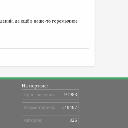
дений, да ещё в наше-то горемычное
На портале:
Произведений:
91983
Комментариев:
148487
Авторов:
826