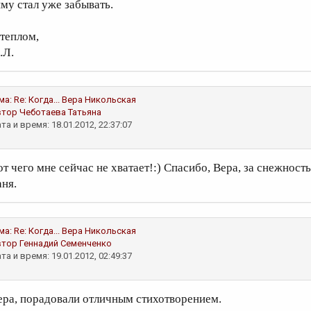
иму стал уже забывать.
 теплом,
.Л.
ма:
Re: Когда...
Вера Никольская
втор
Чеботаева Татьяна
та и время: 18.01.2012, 22:37:07
т чего мне сейчас не хватает!:) Спасибо, Вера, за снежность.
аня.
ма:
Re: Когда...
Вера Никольская
втор
Геннадий Семенченко
та и время: 19.01.2012, 02:49:37
ера, порадовали отличным стихотворением.