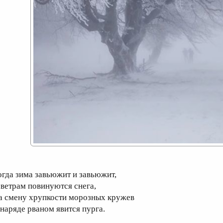
огда зима завьюжит и завьюжит,
 ветрам повинуются снега,
а смену хрупкости морозных кружев
 наряде рваном явится пурга.