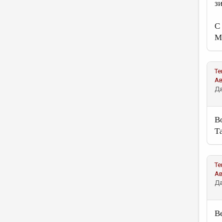
з
С
М
Те
А
Да
Во
Т
Те
А
Да
В