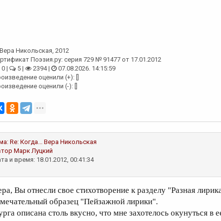
Вера Никольская
, 2012
ртификат Поэзия.ру: серия 729 № 91477 от 17.01.2012
0 |
5 |
2394 |
07.08.2026. 14:15:59
оизведение оценили (+): []
оизведение оценили (-): []
ма:
Re: Когда...
Вера Никольская
втор
Марк Луцкий
та и время: 18.01.2012, 00:41:34
ера, Вы отнесли свое стихотворение к разделу "Разная лирика
амечательный образец "Пейзажной лирики".
урга описана столь вкусно, что мне захотелось окунуться в 