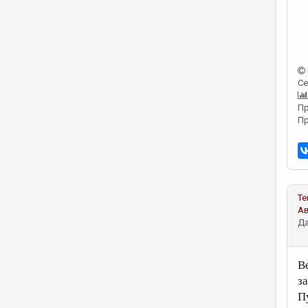
Се
Пр
Пр
Те
А
Да
В
з
П