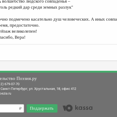
А волшебство людского совпаденья –
толь редкий дар среди земных разлук"
очно подмечено касательно душ человеческих. А иных совпа
ремя, предостаточно.
ейзаж великолепен!
пасибо, Вера!
ельство Поэзия.ру
12) 679-07-70
 Санкт-Петербург, ул. Хрустальная, 18, офис 412
ezia.ru
Поддержать