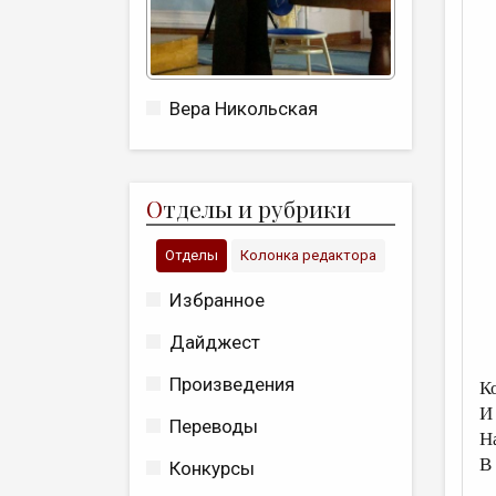
Вера Никольская
О
тделы и рубрики
Отделы
Колонка редактора
Избранное
Дайджест
Произведения
К
И
Переводы
Н
В
Конкурсы