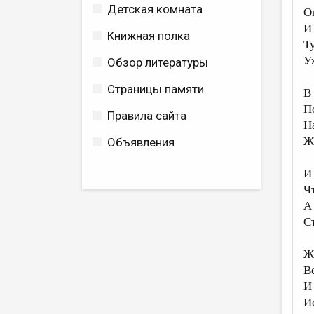
Детская комната
О
И
Книжная полка
Т
У
Обзор литературы
Страницы памяти
В 
П
Правила сайта
Н
Ж
Объявления
И
Ч
А
С
Ж
В
И
И