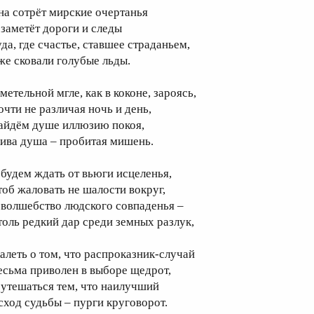
на сотрёт мирские очертанья
 заметёт дороги и следы
уда, где счастье, ставшее страданьем,
же сковали голубые льды.
метельной мгле, как в коконе, зароясь,
очти не различая ночь и день,
айдём душе иллюзию покоя,
ива душа – пробитая мишень.
 будем ждать от вьюги исцеленья,
тоб жаловать не шалости вокруг,
 волшебство людского совпаденья –
толь редкий дар среди земных разлук,
алеть о том, что распроказник-случай
есьма приволен в выборе щедрот,
 утешаться тем, что наилучший
сход судьбы – пурги круговорот.