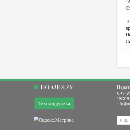
"
С
Т
в
П
С
ПОЭЗИЯ.РУ
Издат
+7 (8
192019,
Техподдержка
info@po