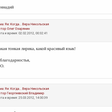
еннадий
ма:
Re: Когда...
Вера Никольская
втор
Олег Озарянин
та и время: 02.02.2012, 00:32:41
акая тонкая лирика, какой красивый язык!
 благодарностья,
.О.
ма:
Re: Когда...
Вера Никольская
втор
Георгиевский Владимир
та и время: 25.03.2012, 14:00:39