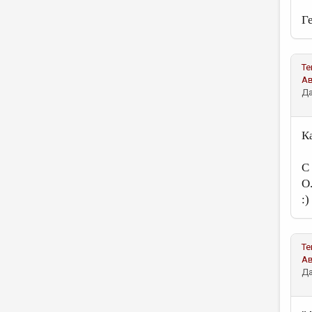
Г
Те
А
Да
К
С
О
:)
Те
А
Да