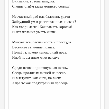
Внимание, готова западня.
МАЛАЯ ПРОЗА
Слепит огнём глаза монисто солнца!
ЭССЕИСТИКА
Несчастный раб иль баловень удачи
ЛИТЕРАТУРОВЕДЕНИЕ
Заблудший ум в расставленных силках?
Как хворь легка! Как память коротка!
КУЛЬТУРОВЕДЕНИЕ
И нет желания уметь иначе.
ПУБЛИЦИСТИКА
Минует всё, беспечность и простуда.
РЕЦЕНЗИРОВАНИЕ
Весеннее затмение познав,
Придёт к покою непокорный нрав.
ЦИКЛЫ ПУБЛИКАЦИЙ
Иной поры иные лики всюду:
ТРЕДИАКОВСКИЙ
Среди ветвей проглянувшая осень,
МЕДИА
Следы пролитых ливней на песке.
И выступит, как иней, на виске
ВКОНТАКТЕ
Апрельская предутренняя проседь.