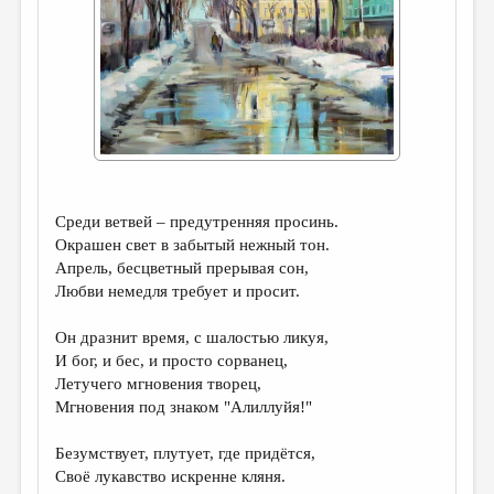
ДАЙДЖЕСТ
ПРОИЗВЕДЕНИЯ
ПЕРЕВОДЫ
КОНКУРСЫ
ДЕТСКАЯ КОМНАТА
Среди ветвей – предутренняя просинь.
КНИЖНАЯ ПОЛКА
Окрашен свет в забытый нежный тон.
ОБЗОР ЛИТЕРАТУРЫ
Апрель, бесцветный прерывая сон,
Любви немедля требует и просит.
СТРАНИЦЫ ПАМЯТИ
Он дразнит время, с шалостью ликуя,
ОБЪЯВЛЕНИЯ
И бог, и бес, и просто сорванец,
Летучего мгновения творец,
КОЛОНКА РЕДАКТОРА
Мгновения под знаком "Алиллуйя!"
РЕДКОЛЛЕГИЯ
Безумствует, плутует, где придётся,
ОТ РЕДАКЦИИ
Своё лукавство искренне кляня.