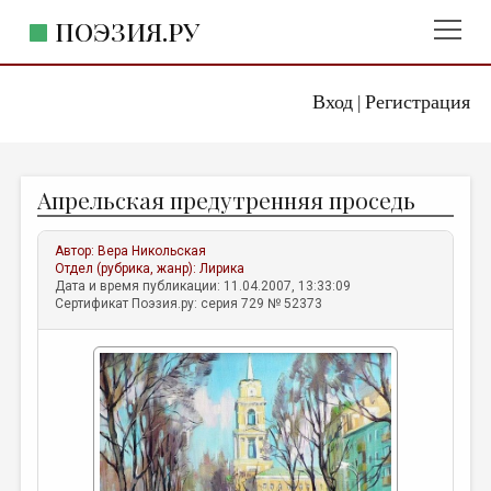
ПОЭЗИЯ.РУ
Вход
Регистрация
ГЛАВНОЕ МЕНЮ
|
ПОЭЗИЯ.РУ
ИЗДАТЕЛЬСТВО
Апрельская предутренняя проседь
ЖАНРЫ
АВТОРЫ
Автор:
Вера Никольская
Отдел (рубрика, жанр):
Лирика
КОММЕНТАРИИ
Дата и время публикации: 11.04.2007, 13:33:09
Сертификат Поэзия.ру: серия 729 № 52373
ЛИТСАЛОН
НОВОСТИ
ПРАВИЛА САЙТА
ОТДЕЛЫ И РУБРИКИ
ИЗБРАННОЕ