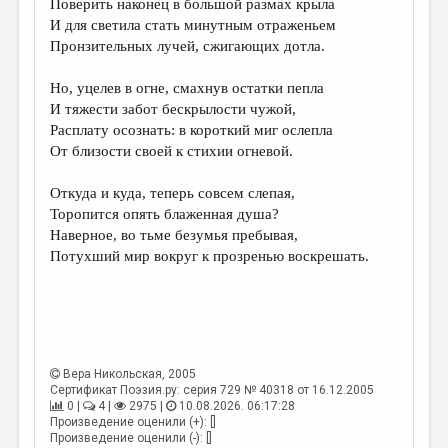
Поверить наконец в большой размах крыла
И для светила стать минутным отраженьем
ДАЙДЖЕСТ
Пронзительных лучей, сжигающих дотла.
ПРОИЗВЕДЕНИЯ
Но, уцелев в огне, смахнув остатки пепла
ПЕРЕВОДЫ
И тяжести забот бескрылости чужой,
Расплату осознать: в короткий миг ослепла
КОНКУРСЫ
От близости своей к стихии огневой.
ДЕТСКАЯ КОМНАТА
Откуда и куда, теперь совсем слепая,
КНИЖНАЯ ПОЛКА
Торопится опять блаженная душа?
Наверное, во тьме безумья пребывая,
ОБЗОР ЛИТЕРАТУРЫ
Потухший мир вокруг к прозренью воскрешать.
СТРАНИЦЫ ПАМЯТИ
ОБЪЯВЛЕНИЯ
КОЛОНКА РЕДАКТОРА
Вера Никольская
, 2005
РЕДКОЛЛЕГИЯ
Сертификат Поэзия.ру: серия 729 № 40318 от 16.12.2005
0 |
4 |
2975 |
10.08.2026. 06:17:28
ОТ РЕДАКЦИИ
Произведение оценили (+): []
Произведение оценили (-): []