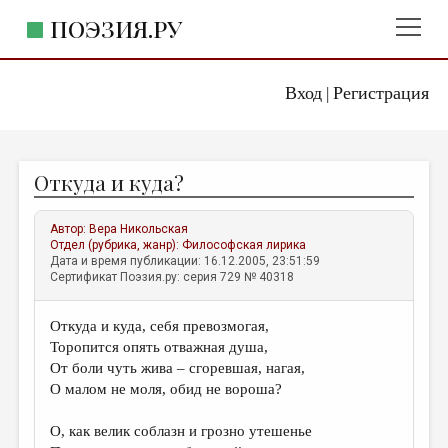
ПОЭЗИЯ.РУ
Вход
Регистрация
ГЛАВНОЕ МЕНЮ
|
ПОЭЗИЯ.РУ
ИЗДАТЕЛЬСТВО
Откуда и куда?
ЖАНРЫ
АВТОРЫ
Автор:
Вера Никольская
Отдел (рубрика, жанр):
Философская лирика
КОММЕНТАРИИ
Дата и время публикации: 16.12.2005, 23:51:59
Сертификат Поэзия.ру: серия 729 № 40318
ЛИТСАЛОН
Откуда и куда, себя превозмогая,
НОВОСТИ
Торопится опять отважная душа,
ПРАВИЛА САЙТА
От боли чуть жива – сгоревшая, нагая,
О малом не моля, обид не вороша?
ОТДЕЛЫ И РУБРИКИ
О, как велик соблазн и грозно утешенье
ИЗБРАННОЕ