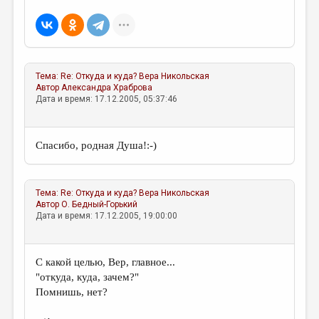
МАЛАЯ ПРОЗА
ЭССЕИСТИКА
ЛИТЕРАТУРОВЕДЕНИЕ
Тема:
Re: Откуда и куда?
Вера Никольская
КУЛЬТУРОВЕДЕНИЕ
Автор
Александра Храброва
Дата и время: 17.12.2005, 05:37:46
ПУБЛИЦИСТИКА
РЕЦЕНЗИРОВАНИЕ
Спасибо, родная Душа!:-)
ЦИКЛЫ ПУБЛИКАЦИЙ
ТРЕДИАКОВСКИЙ
Тема:
Re: Откуда и куда?
Вера Никольская
МЕДИА
Автор
О. Бедный-Горький
Дата и время: 17.12.2005, 19:00:00
ВКОНТАКТЕ
С какой целью, Вер, главное...
"откуда, куда, зачем?"
Помнишь, нет?