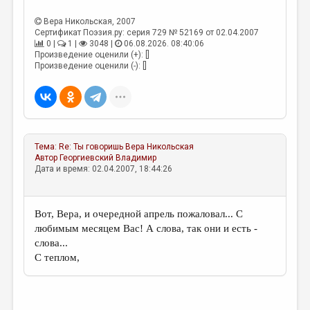
МАЛАЯ ПРОЗА
Вера Никольская
, 2007
ЭССЕИСТИКА
Сертификат Поэзия.ру: серия 729 № 52169 от 02.04.2007
0 |
1 |
3048 |
06.08.2026. 08:40:06
ЛИТЕРАТУРОВЕДЕНИЕ
Произведение оценили (+): []
Произведение оценили (-): []
КУЛЬТУРОВЕДЕНИЕ
ПУБЛИЦИСТИКА
РЕЦЕНЗИРОВАНИЕ
Тема:
Re: Ты говоришь
Вера Никольская
ЦИКЛЫ ПУБЛИКАЦИЙ
Автор
Георгиевский Владимир
Дата и время: 02.04.2007, 18:44:26
ТРЕДИАКОВСКИЙ
МЕДИА
Вот, Вера, и очередной апрель пожаловал... С
ВКОНТАКТЕ
любимым месяцем Вас! А слова, так они и есть -
слова...
С теплом,