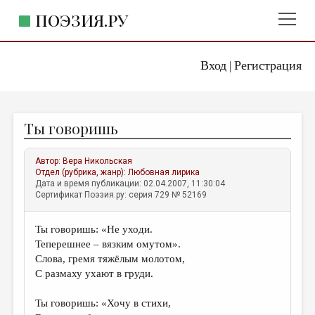
ПОЭЗИЯ.РУ
Вход
Регистрация
ГЛАВНОЕ МЕНЮ
|
ПОЭЗИЯ.РУ
ИЗДАТЕЛЬСТВО
Ты говоришь
ЖАНРЫ
АВТОРЫ
Автор:
Вера Никольская
Отдел (рубрика, жанр):
Любовная лирика
КОММЕНТАРИИ
Дата и время публикации: 02.04.2007, 11:30:04
Сертификат Поэзия.ру: серия 729 № 52169
ЛИТСАЛОН
Ты говоришь: «Не уходи.
НОВОСТИ
Теперешнее – вязким омутом».
ПРАВИЛА САЙТА
Слова, гремя тяжёлым молотом,
С размаху ухают в груди.
ОТДЕЛЫ И РУБРИКИ
Ты говоришь: «Хочу в стихи,
ИЗБРАННОЕ