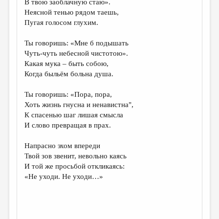
В твою заоблачную стаю».
Неясной тенью рядом таешь,
ДАЙДЖЕСТ
Пугая голосом глухим.
ПРОИЗВЕДЕНИЯ
Ты говоришь: «Мне б подышать
ПЕРЕВОДЫ
Чуть-чуть небесной чистотою».
Какая мука – быть собою,
КОНКУРСЫ
Когда быльём больна душа.
ДЕТСКАЯ КОМНАТА
Ты говоришь: «Пора, пора,
КНИЖНАЯ ПОЛКА
Хоть жизнь гнусна и ненавистна",
К спасенью шаг лишая смысла
ОБЗОР ЛИТЕРАТУРЫ
И слово превращая в прах.
СТРАНИЦЫ ПАМЯТИ
Напрасно эхом впереди
ОБЪЯВЛЕНИЯ
Твой зов звенит, невольно каясь
И той же просьбой откликаясь:
КОЛОНКА РЕДАКТОРА
«Не уходи. Не уходи…»
РЕДКОЛЛЕГИЯ
ОТ РЕДАКЦИИ