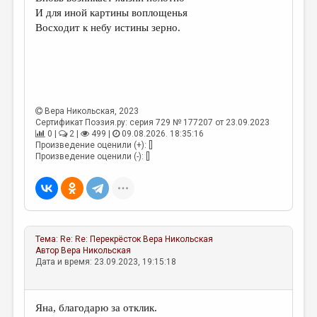
МАЛАЯ ПРОЗА
И для иной картины воплощенья
Восходит к небу истины зерно.
ЭССЕИСТИКА
ЛИТЕРАТУРОВЕДЕНИЕ
КУЛЬТУРОВЕДЕНИЕ
ПУБЛИЦИСТИКА
Вера Никольская
, 2023
Сертификат Поэзия.ру: серия 729 № 177207 от 23.09.2023
РЕЦЕНЗИРОВАНИЕ
0 |
2 |
499 |
09.08.2026. 18:35:16
Произведение оценили (+): []
ЦИКЛЫ ПУБЛИКАЦИЙ
Произведение оценили (-): []
ТРЕДИАКОВСКИЙ
МЕДИА
ВКОНТАКТЕ
Тема:
Re: Re: Перекрёсток
Вера Никольская
Автор
Вера Никольская
Дата и время: 23.09.2023, 19:15:18
Яна, благодарю за отклик.