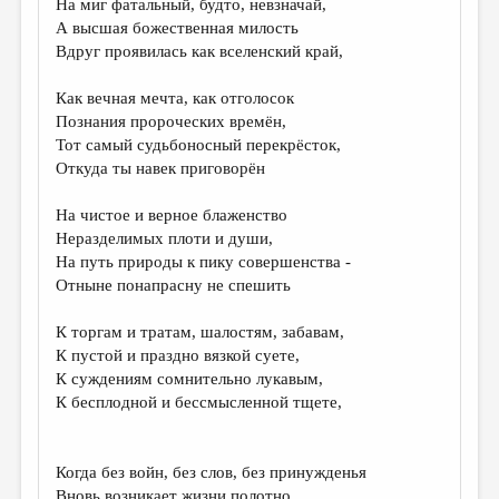
На миг фатальный, будто, невзначай,
А высшая божественная милость
ДАЙДЖЕСТ
Вдруг проявилась как вселенский край,
ПРОИЗВЕДЕНИЯ
Как вечная мечта, как отголосок
ПЕРЕВОДЫ
Познания пророческих времён,
Тот самый судьбоносный перекрёсток,
КОНКУРСЫ
Откуда ты навек приговорён
ДЕТСКАЯ КОМНАТА
На чистое и верное блаженство
КНИЖНАЯ ПОЛКА
Неразделимых плоти и души,
На путь природы к пику совершенства -
ОБЗОР ЛИТЕРАТУРЫ
Отныне понапрасну не спешить
СТРАНИЦЫ ПАМЯТИ
К торгам и тратам, шалостям, забавам,
ОБЪЯВЛЕНИЯ
К пустой и праздно вязкой суете,
К суждениям сомнительно лукавым,
КОЛОНКА РЕДАКТОРА
К бесплодной и бессмысленной тщете,
РЕДКОЛЛЕГИЯ
ОТ РЕДАКЦИИ
Когда без войн, без слов, без принужденья
Вновь возникает жизни полотно