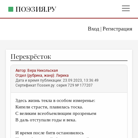
ПОЭЗИЯ.РУ
Вход
Регистрация
ГЛАВНОЕ МЕНЮ
|
ПОЭЗИЯ.РУ
ИЗДАТЕЛЬСТВО
Перекрёсток
ЖАНРЫ
АВТОРЫ
Автор:
Вера Никольская
Отдел (рубрика, жанр):
Лирика
КОММЕНТАРИИ
Дата и время публикации: 23.09.2023, 13:36:49
Сертификат Поэзия.ру: серия 729 № 177207
ЛИТСАЛОН
Здесь жизнь текла в особом измеренье:
НОВОСТИ
Кипели страсти, плавилась тоска.
ПРАВИЛА САЙТА
С великим всеобъемлющим прозреньем
В даль отступали годы и века.
ОТДЕЛЫ И РУБРИКИ
И время после битв остановилось
ИЗБРАННОЕ