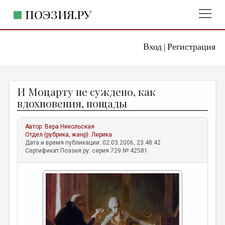
ПОЭЗИЯ.РУ
Вход
Регистрация
ГЛАВНОЕ МЕНЮ
|
ПОЭЗИЯ.РУ
ИЗДАТЕЛЬСТВО
И Моцарту не суждено, как
ЖАНРЫ
вдохновения, пощады
АВТОРЫ
Автор:
Вера Никольская
КОММЕНТАРИИ
Отдел (рубрика, жанр):
Лирика
Дата и время публикации: 02.03.2006, 23:48:42
ЛИТСАЛОН
Сертификат Поэзия.ру: серия 729 № 42581
НОВОСТИ
ПРАВИЛА САЙТА
ОТДЕЛЫ И РУБРИКИ
ИЗБРАННОЕ