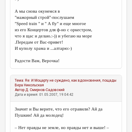
А мы снова окунемся в
"мажорный строй"-послушаем
"Speed train " и " A fly" и еще многое
из его Концертов для ф-но с оркестром,
что я щас и делаю.:-)) и убегаю на море
.Передам от Вас-привет!
И куполу храма и ...алтарю:-)
Радости Вам, Верочка!
Тема:
Re: И Моцарту не суждено, как вдохновения, пощады
Вера Никольская
Автор
Д. Смирнов-Садовский
Дата и время: 01.05.2007, 19:04:42
Значит и Вы верите, что его отравили? Ай да
Пушкин! Ай да молодец!
– Нет правды не земле, но правды нет и выше! –