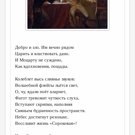
ДАЙДЖЕСТ
ПРОИЗВЕДЕНИЯ
ПЕРЕВОДЫ
КОНКУРСЫ
Добро и зло. Им вечно рядом
ДЕТСКАЯ КОМНАТА
Царить и властвовать дано.
И Моцарту не суждено,
КНИЖНАЯ ПОЛКА
Как вдохновения, пощады.
ОБЗОР ЛИТЕРАТУРЫ
Колеблет высь слиянье звуков:
СТРАНИЦЫ ПАМЯТИ
Волшебной флейты льётся свет,
О, чу, вдали поёт кларнет,
ОБЪЯВЛЕНИЯ
Фагот тревожит чуткость слуха,
Вступают скрипки, наполняя
КОЛОНКА РЕДАКТОРА
Сияньем будничность пространств.
РЕДКОЛЛЕГИЯ
Небес достигнут резонанс.
Восславит жизнь «Сороковая»!
ОТ РЕДАКЦИИ