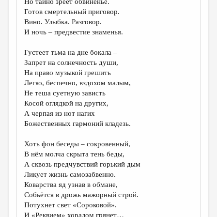
Но тайно зреет обвиненье.
МАЛАЯ ПРОЗА
Готов смертельный приговор.
ЭССЕИСТИКА
Вино. Улыбка. Разговор.
И ночь – предвестие знаменья.
ЛИТЕРАТУРОВЕДЕНИЕ
Густеет тьма на дне бокала –
КУЛЬТУРОВЕДЕНИЕ
Запрет на солнечность души,
ПУБЛИЦИСТИКА
На право музыкой грешить
Легко, беспечно, вздохом малым,
РЕЦЕНЗИРОВАНИЕ
Не теша суетную зависть
Косой оглядкой на других,
ЦИКЛЫ ПУБЛИКАЦИЙ
А черпая из нот нагих
ТРЕДИАКОВСКИЙ
Божественных гармоний кладезь.
МЕДИА
Хоть фон беседы – сокровенный,
В нём молча скрыта тень беды,
ВКОНТАКТЕ
А сквозь предчувствий горький дым
Ликует жизнь самозабвенно.
Коварства яд узнав в обмане,
Собьётся в дрожь мажорный строй.
Потухнет свет «Сороковой».
И «Реквием» хоралом грянет…