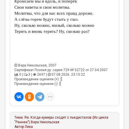
Кромсаем мы и вдоль, и поперёк
Свои наветы и свои молитвы.
ДАЙДЖЕСТ
Молитвы, что для нас всех правд дороже.
ПРОИЗВЕДЕНИЯ
А слёзы горем будут стыть у глаз.
Ну, сколько можно, милый, сколько можно
ПЕРЕВОДЫ
Терять и вновь терять? Ну, сколько раз?
КОНКУРСЫ
ДЕТСКАЯ КОМНАТА
КНИЖНАЯ ПОЛКА
Вера Никольская
, 2007
ОБЗОР ЛИТЕРАТУРЫ
Сертификат Поэзия.ру: серия 729 № 52722 от 27.04.2007
0 |
3 |
2697 |
07.08.2026. 23:10:22
СТРАНИЦЫ ПАМЯТИ
Произведение оценили (+): []
Произведение оценили (-): []
ОБЪЯВЛЕНИЯ
КОЛОНКА РЕДАКТОРА
РЕДКОЛЛЕГИЯ
Тема:
Re: Когда кумиры сходят с пьедесталов (Из цикла
ОТ РЕДАКЦИИ
"Раннее")
Вера Никольская
Автор
Лика