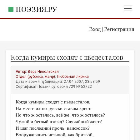
ПОЭЗИЯ.РУ
Вход
Регистрация
ГЛАВНОЕ МЕНЮ
|
ПОЭЗИЯ.РУ
ИЗДАТЕЛЬСТВО
Когда кумиры сходят с пьедесталов
ЖАНРЫ
АВТОРЫ
Автор:
Вера Никольская
Отдел (рубрика, жанр):
Любовная лирика
КОММЕНТАРИИ
Дата и время публикации: 27.04.2007, 23:58:59
Сертификат Поэзия.ру: серия 729 № 52722
ЛИТСАЛОН
Когда кумиры сходят с пьедесталов,
НОВОСТИ
На месте их по-русски ставим крест.
ПРАВИЛА САЙТА
Но что ж осталось, всё же, что ж осталось?
Чужой и беглый взгляд? Случайный жест?
И шаг последний прочь, наискосок?
ОТДЕЛЫ И РУБРИКИ
Вооружившись истиной, как бритвой,
ИЗБРАННОЕ