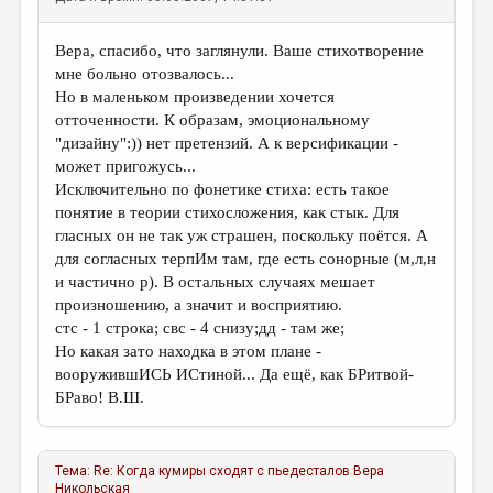
Вера, спасибо, что заглянули. Ваше стихотворение
мне больно отозвалось...
Но в маленьком произведении хочется
отточенности. К образам, эмоциональному
"дизайну":)) нет претензий. А к версификации -
может пригожусь...
Исключительно по фонетике стиха: есть такое
понятие в теории стихосложения, как стык. Для
гласных он не так уж страшен, поскольку поётся. А
для согласных терпИм там, где есть сонорные (м,л,н
и частично р). В остальных случаях мешает
произношению, а значит и восприятию.
стс - 1 строка; свс - 4 снизу;дд - там же;
Но какая зато находка в этом плане -
вооружившИСЬ ИСтиной... Да ещё, как БРитвой-
БРаво! В.Ш.
Тема:
Re: Когда кумиры сходят с пьедесталов
Вера
Никольская