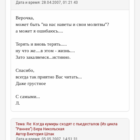
МАЛАЯ ПРОЗА
Дата и время: 28.04.2007, 01:21:43
ЭССЕИСТИКА
Верочка,
ЛИТЕРАТУРОВЕДЕНИЕ
может быть "на нас наветы и свои молитвы"?
а может я ошибаюсь....
КУЛЬТУРОВЕДЕНИЕ
Терять и вновь терять.....
ПУБЛИЦИСТИКА
ну что же....в этом - жизнь....
РЕЦЕНЗИРОВАНИЕ
Зато закаляемся...истинно.
ЦИКЛЫ ПУБЛИКАЦИЙ
Спасибо,
всегда так приятно Вас читать...
ТРЕДИАКОВСКИЙ
Даже грустное
МЕДИА
С самыми...
ВКОНТАКТЕ
Л.
Тема:
Re: Когда кумиры сходят с пьедесталов (Из цикла
"Раннее")
Вера Никольская
Автор
Виктория Шпак
Дата и время: 05.05.2007, 14:51:31