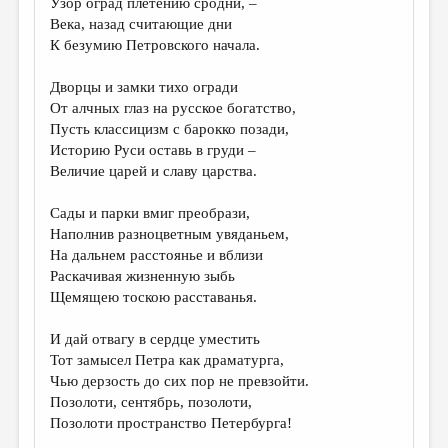
Узор оград плетению сродни, –
МАЛАЯ ПРОЗА
Века, назад считающие дни
ЭССЕИСТИКА
К безумию Петровского начала.
ЛИТЕРАТУРОВЕДЕНИЕ
Дворцы и замки тихо огради
От алчных глаз на русское богатство,
КУЛЬТУРОВЕДЕНИЕ
Пусть классицизм с барокко позади,
ПУБЛИЦИСТИКА
Историю Руси оставь в груди –
Величие царей и славу царства.
РЕЦЕНЗИРОВАНИЕ
Сады и парки вмиг преобрази,
ЦИКЛЫ ПУБЛИКАЦИЙ
Наполнив разноцветным увяданьем,
ТРЕДИАКОВСКИЙ
На дальнем расстоянье и вблизи
Раскачивая жизненную зыбь
МЕДИА
Щемящею тоскою расставанья.
ВКОНТАКТЕ
И дай отвагу в сердце уместить
Тот замысел Петра как драматурга,
Чью дерзость до сих пор не превзойти.
Позолоти, сентябрь, позолоти,
Позолоти пространство Петербурга!