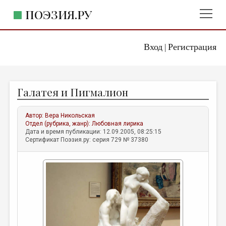
ПОЭЗИЯ.РУ
Вход
Регистрация
ГЛАВНОЕ МЕНЮ
|
ПОЭЗИЯ.РУ
ИЗДАТЕЛЬСТВО
Галатея и Пигмалион
ЖАНРЫ
АВТОРЫ
Автор:
Вера Никольская
Отдел (рубрика, жанр):
Любовная лирика
КОММЕНТАРИИ
Дата и время публикации: 12.09.2005, 08:25:15
Сертификат Поэзия.ру: серия 729 № 37380
ЛИТСАЛОН
НОВОСТИ
ПРАВИЛА САЙТА
ОТДЕЛЫ И РУБРИКИ
ИЗБРАННОЕ