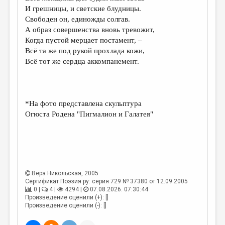
МАЛАЯ ПРОЗА
И грешницы, и светские блудницы.
Свободен он, единожды солгав.
ЭССЕИСТИКА
А образ совершенства вновь тревожит,
ЛИТЕРАТУРОВЕДЕНИЕ
Когда пустой мерцает постамент, –
Всё та же под рукой прохлада кожи,
КУЛЬТУРОВЕДЕНИЕ
Всё тот же сердца аккомпанемент.
ПУБЛИЦИСТИКА
РЕЦЕНЗИРОВАНИЕ
*На фото представлена скульптура
ЦИКЛЫ ПУБЛИКАЦИЙ
Огюста Родена "Пигмалион и Галатея"
ТРЕДИАКОВСКИЙ
МЕДИА
ВКОНТАКТЕ
Вера Никольская
, 2005
Сертификат Поэзия.ру: серия 729 № 37380 от 12.09.2005
0 |
4 |
4294 |
07.08.2026. 07:30:44
Произведение оценили (+): []
Произведение оценили (-): []