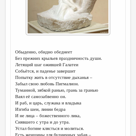
ДАЙДЖЕСТ
ПРОИЗВЕДЕНИЯ
ПЕРЕВОДЫ
КОНКУРСЫ
ДЕТСКАЯ КОМНАТА
Обыденно, обидно обеднеет
Без прежних крыльев праздничность души.
КНИЖНАЯ ПОЛКА
Летящий шаг ожившей Галатеи
Собьётся, и паденье завершит
ОБЗОР ЛИТЕРАТУРЫ
Попытку жить в отсутствие дыханья –
СТРАНИЦЫ ПАМЯТИ
Забыл свою любовь Пигмалион.
Туманной, зябкой ранью, грань за гранью
ОБЪЯВЛЕНИЯ
Ваял её самозабвенно он.
И раб, и царь, служака и владыка
КОЛОНКА РЕДАКТОРА
Изгиба шеи, линии бедра
И не лица – божественного лика,
РЕДКОЛЛЕГИЯ
Сиявшего с утра и до утра.
ОТ РЕДАКЦИИ
Устал богине клясться и молиться.
Есть женщины для будничных забав –