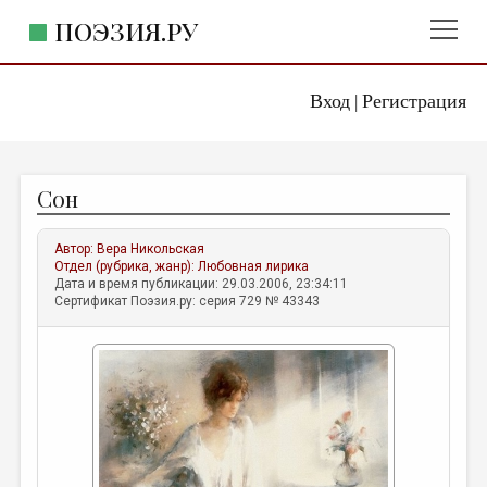
ПОЭЗИЯ.РУ
Вход
Регистрация
ГЛАВНОЕ МЕНЮ
|
ПОЭЗИЯ.РУ
ИЗДАТЕЛЬСТВО
Сон
ЖАНРЫ
АВТОРЫ
Автор:
Вера Никольская
Отдел (рубрика, жанр):
Любовная лирика
КОММЕНТАРИИ
Дата и время публикации: 29.03.2006, 23:34:11
Сертификат Поэзия.ру: серия 729 № 43343
ЛИТСАЛОН
НОВОСТИ
ПРАВИЛА САЙТА
ОТДЕЛЫ И РУБРИКИ
ИЗБРАННОЕ