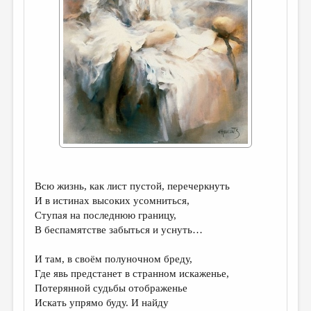
ДАЙДЖЕСТ
ПРОИЗВЕДЕНИЯ
ПЕРЕВОДЫ
КОНКУРСЫ
ДЕТСКАЯ КОМНАТА
КНИЖНАЯ ПОЛКА
ОБЗОР ЛИТЕРАТУРЫ
Всю жизнь, как лист пустой, перечеркнуть
СТРАНИЦЫ ПАМЯТИ
И в истинах высоких усомниться,
ОБЪЯВЛЕНИЯ
Ступая на последнюю границу,
В беспамятстве забыться и уснуть…
КОЛОНКА РЕДАКТОРА
И там, в своём полуночном бреду,
РЕДКОЛЛЕГИЯ
Где явь предстанет в странном искаженье,
Потерянной судьбы отображенье
ОТ РЕДАКЦИИ
Искать упрямо буду. И найду