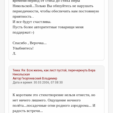
времени-период от стиха до стиха Веры
Никольской...Только Вы обязуйтесь не нарушать
периодичности, чтобы обеспечить нам постоянную
приятность .
И все будут счастливы.
Пусть более авторитетные товарищи меня
поддержат:-)
Спасибо , Верочка...
Улыбнитесь!
Л.
Тема:
Re: Всю жизнь, как лист пустой, перечеркнуть
Вера
Никольская
Автор
Георгиевский Владимир
Дата и время: 30.03.2006, 07:08:30
К коротким это стихотворение нельзя отнести, но
нет ничего лишнего. Ощущение ночного
полёта...посадочные огни родного аэродрома... И
радость встречи...