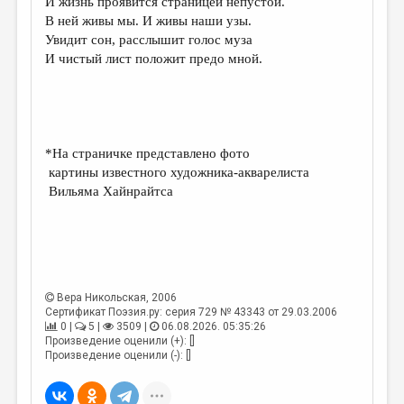
И жизнь проявится страницей непустой.
В ней живы мы. И живы наши узы.
Увидит сон, расслышит голос муза
И чистый лист положит предо мной.
*На страничке представлено фото
картины известного художника-акварелиста
Вильяма Хайнрайтса
Вера Никольская
, 2006
Сертификат Поэзия.ру: серия 729 № 43343 от 29.03.2006
0 |
5 |
3509 |
06.08.2026. 05:35:26
Произведение оценили (+): []
Произведение оценили (-): []