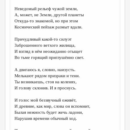
МАЛАЯ ПРОЗА
Неведомый рельеф чужой земли,
ЭССЕИСТИКА
А, может, не Земли, другой планеты
Откуда-то знакомой, но при этом
ЛИТЕРАТУРОВЕДЕНИЕ
Космический пейзаж размыт вдали.
КУЛЬТУРОВЕДЕНИЕ
Причудливый какой-то силуэт
ПУБЛИЦИСТИКА
Заброшенного ветхого жилища,
И взгляд в нём неожиданно отыщет
РЕЦЕНЗИРОВАНИЕ
Во тьме горящий приглушённо свет.
ЦИКЛЫ ПУБЛИКАЦИЙ
А двигаюсь я, словно, наизусть.
ТРЕДИАКОВСКИЙ
Мелькают рядом призраки и тени.
Ты возникаешь, стоя на коленях,
МЕДИА
И голову склонив. И я проснусь.
ВКОНТАКТЕ
И голос мой беззвучный оживёт,
И древние, как мир, слова он вспомнит,
Былая нежность будет жечь ладони,
Нарушив времени обычный ход.