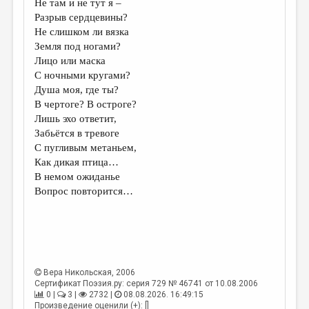
Не там и не тут я –
Разрыв сердцевины?
ДАЙДЖЕСТ
Не слишком ли вязка
ПРОИЗВЕДЕНИЯ
Земля под ногами?
Лицо или маска
ПЕРЕВОДЫ
С ночными кругами?
Душа моя, где ты?
КОНКУРСЫ
В чертоге? В остроге?
ДЕТСКАЯ КОМНАТА
Лишь эхо ответит,
Забьётся в тревоге
КНИЖНАЯ ПОЛКА
С пугливым метаньем,
Как дикая птица…
ОБЗОР ЛИТЕРАТУРЫ
В немом ожиданье
СТРАНИЦЫ ПАМЯТИ
Вопрос повторится…
ОБЪЯВЛЕНИЯ
КОЛОНКА РЕДАКТОРА
РЕДКОЛЛЕГИЯ
Вера Никольская
, 2006
Сертификат Поэзия.ру: серия 729 № 46741 от 10.08.2006
ОТ РЕДАКЦИИ
0 |
3 |
2732 |
08.08.2026. 16:49:15
Произведение оценили (+): []