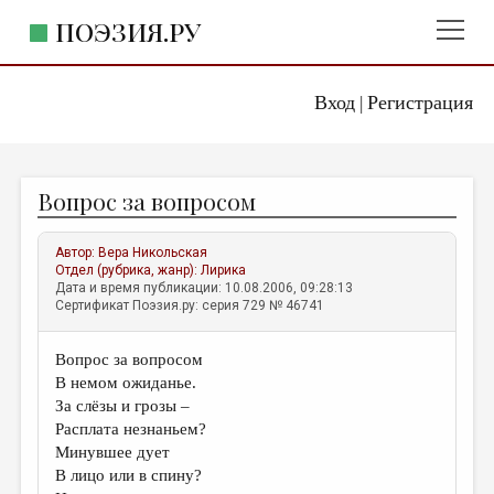
ПОЭЗИЯ.РУ
Вход
Регистрация
ГЛАВНОЕ МЕНЮ
|
ПОЭЗИЯ.РУ
ИЗДАТЕЛЬСТВО
Вопрос за вопросом
ЖАНРЫ
АВТОРЫ
Автор:
Вера Никольская
Отдел (рубрика, жанр):
Лирика
КОММЕНТАРИИ
Дата и время публикации: 10.08.2006, 09:28:13
Сертификат Поэзия.ру: серия 729 № 46741
ЛИТСАЛОН
Вопрос за вопросом
НОВОСТИ
В немом ожиданье.
ПРАВИЛА САЙТА
За слёзы и грозы –
Расплата незнаньем?
Минувшее дует
ОТДЕЛЫ И РУБРИКИ
В лицо или в спину?
ИЗБРАННОЕ