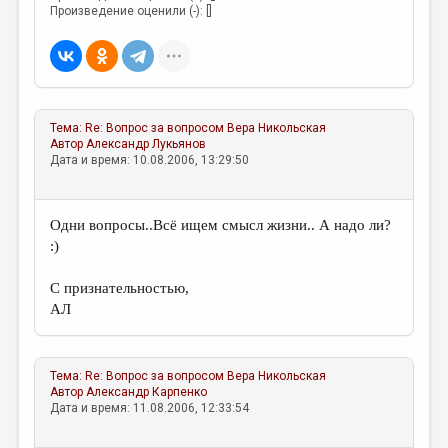
МАЛАЯ ПРОЗА
Произведение оценили (-): []
ЭССЕИСТИКА
ЛИТЕРАТУРОВЕДЕНИЕ
КУЛЬТУРОВЕДЕНИЕ
Тема:
Re: Вопрос за вопросом
Вера Никольская
ПУБЛИЦИСТИКА
Автор
Александр Лукьянов
Дата и время: 10.08.2006, 13:29:50
РЕЦЕНЗИРОВАНИЕ
ЦИКЛЫ ПУБЛИКАЦИЙ
Одни вопросы..Всё ищем смысл жизни.. А надо ли?
:)
ТРЕДИАКОВСКИЙ
МЕДИА
С признательностью,
АЛ
ВКОНТАКТЕ
Тема:
Re: Вопрос за вопросом
Вера Никольская
Автор
Александр Карпенко
Дата и время: 11.08.2006, 12:33:54