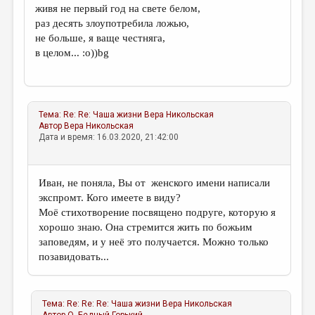
живя не первый год на свете белом,
раз десять злоупотребила ложью,
не больше, я ваще честняга,
в целом... :о))bg
Тема:
Re: Re: Чаша жизни
Вера Никольская
Автор
Вера Никольская
Дата и время: 16.03.2020, 21:42:00
Иван, не поняла, Вы от женского имени написали
экспромт. Кого имеете в виду?
Моё стихотворение посвящено подруге, которую я
хорошо знаю. Она стремится жить по божьим
заповедям, и у неё это получается. Можно только
позавидовать...
Тема:
Re: Re: Re: Чаша жизни
Вера Никольская
Автор
О. Бедный-Горький