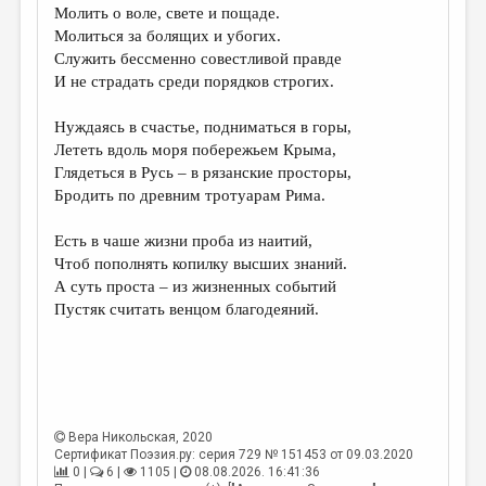
МАЛАЯ ПРОЗА
Молить о воле, свете и пощаде.
Молиться за болящих и убогих.
ЭССЕИСТИКА
Служить бессменно совестливой правде
И не страдать среди порядков строгих.
ЛИТЕРАТУРОВЕДЕНИЕ
КУЛЬТУРОВЕДЕНИЕ
Нуждаясь в счастье, подниматься в горы,
Лететь вдоль моря побережьем Крыма,
ПУБЛИЦИСТИКА
Глядеться в Русь – в рязанские просторы,
Бродить по древним тротуарам Рима.
РЕЦЕНЗИРОВАНИЕ
ЦИКЛЫ ПУБЛИКАЦИЙ
Есть в чаше жизни проба из наитий,
Чтоб пополнять копилку высших знаний.
ТРЕДИАКОВСКИЙ
А суть проста – из жизненных событий
Пустяк считать венцом благодеяний.
МЕДИА
ВКОНТАКТЕ
Вера Никольская
, 2020
Сертификат Поэзия.ру: серия 729 № 151453 от 09.03.2020
0 |
6 |
1105 |
08.08.2026. 16:41:36