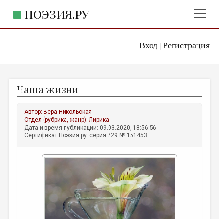
ПОЭЗИЯ.РУ
Вход
Регистрация
ГЛАВНОЕ МЕНЮ
|
ПОЭЗИЯ.РУ
ИЗДАТЕЛЬСТВО
Чаша жизни
ЖАНРЫ
АВТОРЫ
Автор:
Вера Никольская
Отдел (рубрика, жанр):
Лирика
КОММЕНТАРИИ
Дата и время публикации: 09.03.2020, 18:56:56
Сертификат Поэзия.ру: серия 729 № 151453
ЛИТСАЛОН
НОВОСТИ
ПРАВИЛА САЙТА
ОТДЕЛЫ И РУБРИКИ
ИЗБРАННОЕ