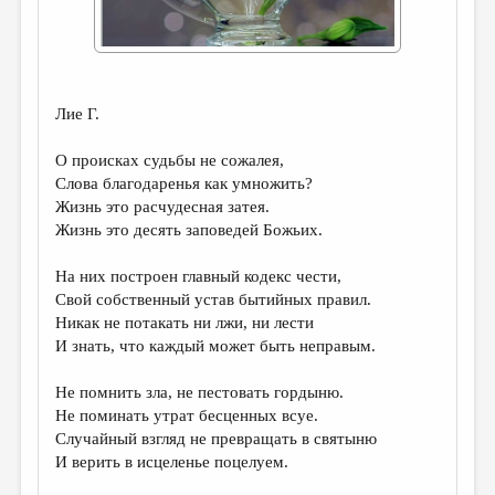
ДАЙДЖЕСТ
ПРОИЗВЕДЕНИЯ
ПЕРЕВОДЫ
Лие Г.
КОНКУРСЫ
О происках судьбы не сожалея,
Слова благодаренья как умножить?
ДЕТСКАЯ КОМНАТА
Жизнь это расчудесная затея.
КНИЖНАЯ ПОЛКА
Жизнь это десять заповедей Божьих.
ОБЗОР ЛИТЕРАТУРЫ
На них построен главный кодекс чести,
Свой собственный устав бытийных правил.
СТРАНИЦЫ ПАМЯТИ
Никак не потакать ни лжи, ни лести
ОБЪЯВЛЕНИЯ
И знать, что каждый может быть неправым.
КОЛОНКА РЕДАКТОРА
Не помнить зла, не пестовать гордыню.
Не поминать утрат бесценных всуе.
РЕДКОЛЛЕГИЯ
Случайный взгляд не превращать в святыню
И верить в исцеленье поцелуем.
ОТ РЕДАКЦИИ