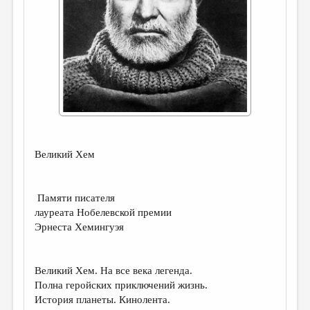
ДАЙДЖЕСТ
ПРОИЗВЕДЕНИЯ
ПЕРЕВОДЫ
КОНКУРСЫ
ДЕТСКАЯ КОМНАТА
КНИЖНАЯ ПОЛКА
Великий Хем
ОБЗОР ЛИТЕРАТУРЫ
СТРАНИЦЫ ПАМЯТИ
Памяти писателя
лауреата Нобелевской премии
ОБЪЯВЛЕНИЯ
Эрнеста Хемингуэя
КОЛОНКА РЕДАКТОРА
РЕДКОЛЛЕГИЯ
Великий Хем. На все века легенда.
Полна геройских приключений жизнь.
ОТ РЕДАКЦИИ
История планеты. Кинолента.