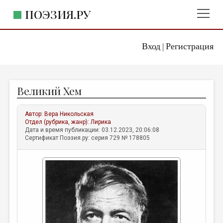
ПОЭЗИЯ.РУ
Вход
Регистрация
ГЛАВНОЕ МЕНЮ
|
ПОЭЗИЯ.РУ
ИЗДАТЕЛЬСТВО
Великий Хем
ЖАНРЫ
АВТОРЫ
Автор:
Вера Никольская
Отдел (рубрика, жанр):
Лирика
КОММЕНТАРИИ
Дата и время публикации: 03.12.2023, 20:06:08
Сертификат Поэзия.ру: серия 729 № 178805
ЛИТСАЛОН
НОВОСТИ
ПРАВИЛА САЙТА
ОТДЕЛЫ И РУБРИКИ
ИЗБРАННОЕ