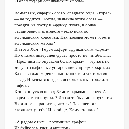
«Горел сафари африканским жаром»
Во-первых, сафари - слово среднего рода, «горел»
— не годится. Потом, значение этого слова —
поездка на охоту в Африку, позже, в более
расширенном контексте - экскурсия по
африканским красотам. Как поездка может гореть
африканским жаром?
Или это Хем «Горел сафари африканским жаром».
Но с такой инверсией фраза просто не читабельна.
«Пред ним не опускали белых крыл» - терпеть не
могу эти пафосные устаревшие « пред» и «крыла».
Как из стихотворения, написанного два столетия
назад. И зачем это здесь использовать - тоже для
рифмы?
Кто не опускал перед Хемом крылья — снег? А
перед кем-то опускал? Или хотя бы, мог опустить?
В смысле — растаять, что ли? Так снега же
«вечные» у тебя! И вообще, Хему это надо?
«А рядом с ним – роскошные трофеи
Из буйволов, гиен и антилоп»