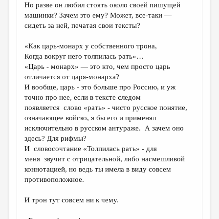
Но разве он любил стоять около своей пишущей
машинки? Зачем это ему? Может, все-таки —
сидеть за ней, печатая свои тексты?
«Как царь-монарх у собственного трона,
Когда вокруг него толпилась рать»…
«Царь - монарх» — это кто, чем просто царь
отличается от царя-монарха?
И вообще, царь - это больше про Россию, и уж
точно про нее, если в тексте следом
появляется слово «рать» - чисто русское понятие,
означающее войско, я бы его и применял
исключительно в русском антураже. А зачем оно
здесь? Для рифмы?
И словосочтание «Толпилась рать» - для
меня звучит с отрицательной, либо насмешливой
коннотацией, но ведь ты имела в виду совсем
противоположное.
И трон тут совсем ни к чему.