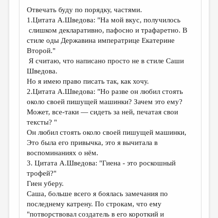
Отвечать буду по порядку, частями.
1.Цитата А.Шведова: "На мой вкус, получилось
слишком декларативно, пафосно и трафаретно. В
стиле оды Державина императрице Екатерине
Второй."
Я считаю, что написано просто не в стиле Саши
Шведова.
Но я имею право писать так, как хочу.
2.Цитата А.Шведова: "Но разве он любил стоять
около своей пишущей машинки? Зачем это ему?
Может, все-таки — сидеть за ней, печатая свои
тексты? "
Он любил стоять около своей пишущей машинки,
Это была его привычка, это я вычитала в
воспоминаниях о нём.
3. Цитата А.Шведова: "Гиена - это роскошный
трофей?"
Гиен уберу.
Саша, больше всего я боялась замечания по
последнему катрену. По строкам, что ему
"потворствовал создатель в его короткий и