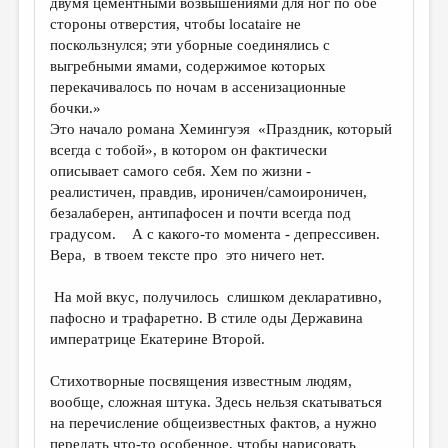
двумя цементными возвышениями для ног по обе
стороны отверстия, чтобы locataire не
поскользнулся; эти уборные соединялись с
выгребными ямами, содержимое которых
перекачивалось по ночам в ассенизационные
бочки.»
Это начало романа Хемингуэя «Праздник, который
всегда с тобой», в котором он фактически
описывает самого себя. Хем по жизни -
реалистичен, правдив, ироничен/самоироничен,
безалаберен, антипафосен и почти всегда под
градусом. А с какого-то момента - депрессивен.
Вера, в твоем тексте про это ничего нет.
На мой вкус, получилось слишком декларативно,
пафосно и трафаретно. В стиле оды Державина
императрице Екатерине Второй.
Стихотворные посвящения известным людям,
вообще, сложная штука. Здесь нельзя скатываться
на перечисление общеизвестных фактов, а нужно
передать что-то особенное, чтобы нарисовать