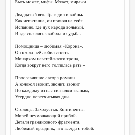
МАЛАЯ ПРОЗА
Быть может, мифы. Может, миражи.
ЭССЕИСТИКА
Двадцатый век. Трагедии и войны.
Как испытание, он принял на себя
ЛИТЕРАТУРОВЕДЕНИЕ
Испанию, где дух народа вольный,
КУЛЬТУРОВЕДЕНИЕ
И где сплелись свобода и судьба.
ПУБЛИЦИСТИКА
Помощница – любимая «Корона».
Он около неё любил стоять
РЕЦЕНЗИРОВАНИЕ
Монархом незатейливого трона,
ЦИКЛЫ ПУБЛИКАЦИЙ
Когда вокруг него толпилась рать –
ТРЕДИАКОВСКИЙ
Прославившие автора романы.
А колокол звонит, звонит, звонит
МЕДИА
По каждому из нас сигналом званым,
ВКОНТАКТЕ
Усердно пересчитывая дни.
Столицы. Захолустья. Континенты.
Морей неумолкающий прибой.
Детали грандиозного фрагмента,
Любимый праздник, что всегда с тобой.