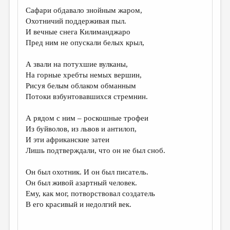
Сафари обдавало знойным жаром,
Охотничий поддерживая пыл.
И вечные снега Килиманджаро
Пред ним не опускали белых крыл,
А звали на потухшие вулканы,
На горные хребты немых вершин,
Рисуя белым облаком обманным
Потоки взбунтовавшихся стремнин.
А рядом с ним – роскошные трофеи
Из буйволов, из львов и антилоп,
И эти африканские затеи
Лишь подтверждали, что он не был сноб.
Он был охотник. И он был писатель.
Он был живой азартный человек.
Ему, как мог, потворствовал создатель
В его красивый и недолгий век.