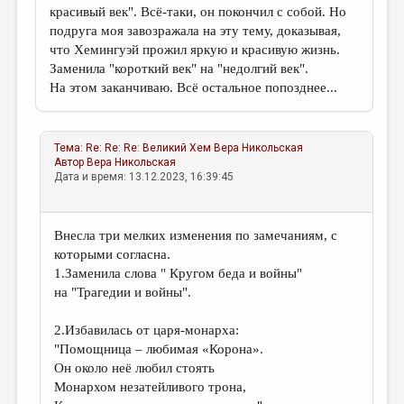
красивый век". Всё-таки, он покончил с собой. Но
подруга моя завозражала на эту тему, доказывая,
что Хемингуэй прожил яркую и красивую жизнь.
Заменила "короткий век" на "недолгий век".
На этом заканчиваю. Всё остальное попозднее...
Тема:
Re: Re: Re: Великий Хем
Вера Никольская
Автор
Вера Никольская
Дата и время: 13.12.2023, 16:39:45
Внесла три мелких изменения по замечаниям, с
которыми согласна.
1.Заменила слова " Кругом беда и войны"
на "Трагедии и войны".
2.Избавилась от царя-монарха:
"Помощница – любимая «Корона».
Он около неё любил стоять
Монархом незатейливого трона,