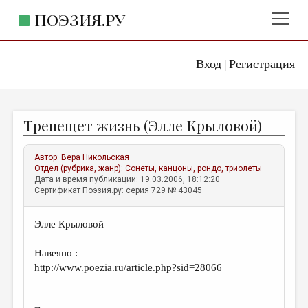
ПОЭЗИЯ.РУ
Вход
Регистрация
ГЛАВНОЕ МЕНЮ
|
ПОЭЗИЯ.РУ
ИЗДАТЕЛЬСТВО
Трепещет жизнь (Элле Крыловой)
ЖАНРЫ
АВТОРЫ
Автор:
Вера Никольская
Отдел (рубрика, жанр):
Сонеты, канцоны, рондо, триолеты
КОММЕНТАРИИ
Дата и время публикации: 19.03.2006, 18:12:20
Сертификат Поэзия.ру: серия 729 № 43045
ЛИТСАЛОН
Элле Крыловой
НОВОСТИ
ПРАВИЛА САЙТА
Навеяно :
http://www.poezia.ru/article.php?sid=28066
ОТДЕЛЫ И РУБРИКИ
ИЗБРАННОЕ