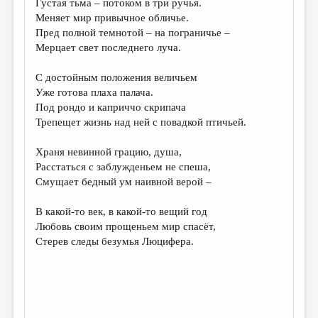
Густая тьма – потоком в три ручья.
Меняет мир привычное обличье.
ДАЙДЖЕСТ
Пред полной темнотой – на пограничье –
ПРОИЗВЕДЕНИЯ
Мерцает свет последнего луча.
ПЕРЕВОДЫ
С достойным положения величьем
Уже готова плаха палача.
КОНКУРСЫ
Под рондо и каприччо скрипача
ДЕТСКАЯ КОМНАТА
Трепещет жизнь над ней с повадкой птичьей.
КНИЖНАЯ ПОЛКА
Храня невинной грацию, душа,
Расстаться с заблужденьем не спеша,
ОБЗОР ЛИТЕРАТУРЫ
Смущает бедный ум наивной верой –
СТРАНИЦЫ ПАМЯТИ
В какой-то век, в какой-то вещий год
ОБЪЯВЛЕНИЯ
Любовь своим прощеньем мир спасёт,
Стерев следы безумья Люцифера.
КОЛОНКА РЕДАКТОРА
РЕДКОЛЛЕГИЯ
ОТ РЕДАКЦИИ