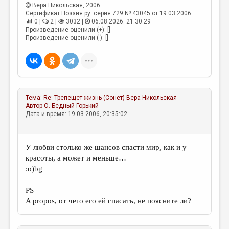
МАЛАЯ ПРОЗА
Вера Никольская
, 2006
Сертификат Поэзия.ру: серия 729 № 43045 от 19.03.2006
ЭССЕИСТИКА
0 |
2 |
3032 |
06.08.2026. 21:30:29
Произведение оценили (+): []
ЛИТЕРАТУРОВЕДЕНИЕ
Произведение оценили (-): []
КУЛЬТУРОВЕДЕНИЕ
ПУБЛИЦИСТИКА
РЕЦЕНЗИРОВАНИЕ
Тема:
Re: Трепещет жизнь (Сонет)
Вера Никольская
Автор
О. Бедный-Горький
ЦИКЛЫ ПУБЛИКАЦИЙ
Дата и время: 19.03.2006, 20:35:02
ТРЕДИАКОВСКИЙ
МЕДИА
У любви столько же шансов спасти мир, как и у
красоты, а может и меньше…
ВКОНТАКТЕ
:о)bg
PS
A propos, от чего его ей спасать, не поясните ли?