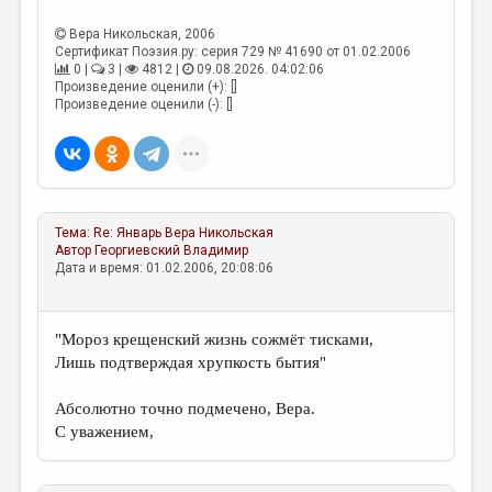
МАЛАЯ ПРОЗА
Вера Никольская
, 2006
ЭССЕИСТИКА
Сертификат Поэзия.ру: серия 729 № 41690 от 01.02.2006
0 |
3 |
4812 |
09.08.2026. 04:02:06
ЛИТЕРАТУРОВЕДЕНИЕ
Произведение оценили (+): []
Произведение оценили (-): []
КУЛЬТУРОВЕДЕНИЕ
ПУБЛИЦИСТИКА
РЕЦЕНЗИРОВАНИЕ
Тема:
Re: Январь
Вера Никольская
ЦИКЛЫ ПУБЛИКАЦИЙ
Автор
Георгиевский Владимир
Дата и время: 01.02.2006, 20:08:06
ТРЕДИАКОВСКИЙ
МЕДИА
"Мороз крещенский жизнь сожмёт тисками,
ВКОНТАКТЕ
Лишь подтверждая хрупкость бытия"
Абсолютно точно подмечено, Вера.
С уважением,