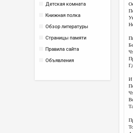
Детская комната
О
П
Книжная полка
У
Н
Обзор литературы
Страницы памяти
П
Б
Правила сайта
Ч
П
Объявления
Г
И
П
Ч
В
Т
П
Т