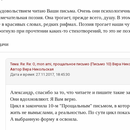
 удовольствием читаю Ваши письма. Очень они психологичны
амечательная поэзия. Она трогает, прежде всего, душу. В эт
е в красивых словах, редких рифмах. Поэзия трогает наши чув
рогнуло при прочтении каких-то стихотворений, то это не поэ
дачи
Тема:
Re: Re: О, mon ami, прощальное письмо (Письмо 10)
Вера Ник
Автор
Вера Никольская
Дата и время: 27.11.2017, 18:45:30
Александр, спасибо за то, что читаете и пишите такие 
Они вдохновляют. Я Вам верю.
Цикл я закончила 10-м "Прощальным" письмом, в котор
жить не вымыслами, а реальностью. По сути цикл пока
А выбранную форму я освоила.