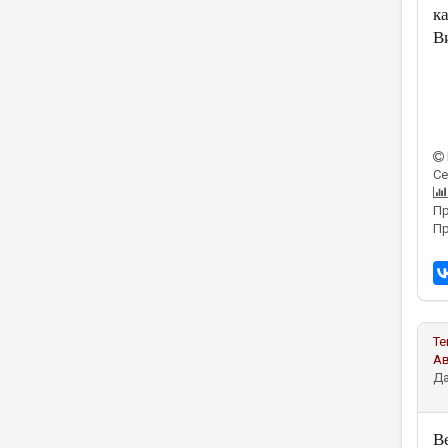
к
В
Се
Пр
Пр
Те
А
Да
В