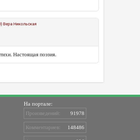
0)
Вера Никольская
стихи. Настоящая поэзия.
На портале:
Произведений:
91978
Комментариев:
148486