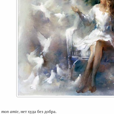
, mon amie
, нет худа без добра.