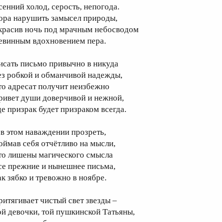
сенний холод, серость, непогода.
ора нарушить замысел природы,
красив ночь под мрачным небосводом
евинным вдохновением пера.
исать письмо привычно в никуда
ез робкой и обманчивой надежды,
то адресат получит неизбежно
ривет души доверчивой и нежной,
де призрак будет призраком всегда.
 в этом наваждении прозреть,
оймав себя отчётливо на мысли,
то лишены магического смысла
се прежние и нынешнее письма,
ак зябко и тревожно в ноябре.
ритягивает чистый свет звезды –
ой девочки, той пушкинской Татьяны,