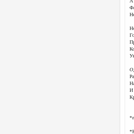
А 
Ф
Н
Н
Г
П
К
У
О
Р
Н
И
К
*
*