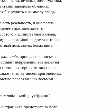
тьма густа, безлика, ночь туманна,
антазии заведомо обманны,
е обнаружить к вымыслу следы.
о есть реальность, и она полна
орячего дыхания живого,
ростого и единственного слова,
огда к спокойной радости готовы
ютный дом, свеча, бокал вина.
, mon amie
, прощальное письмо
асставит непременно все акценты
а истинных героях мизансцены
 ляжет в пачку писем драгоценных,
расиво перевязанных тесьмой.
mon amie
– мой друг(франц.)
На страничке представлено фото