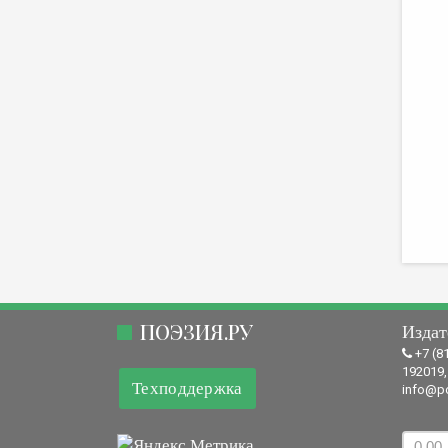
ПОЭЗИЯ.РУ
Издат
+7 (8
192019,
Техподдержка
info@po