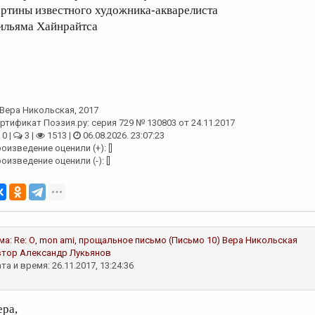
артины известного художника-акварелиста
ильяма Хайнрайтса
Вера Никольская
, 2017
ртификат Поэзия.ру: серия 729 № 130803 от 24.11.2017
0 |
3 |
1513 |
06.08.2026. 23:07:23
оизведение оценили (+): []
оизведение оценили (-): []
ма:
Re: О, mon ami, прощальное письмо (Письмо 10)
Вера Никольская
втор
Александр Лукьянов
та и время: 26.11.2017, 13:24:36
ера,