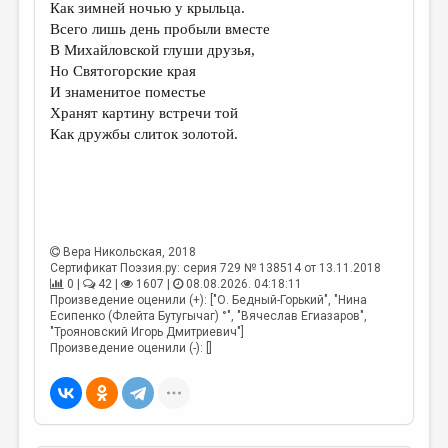
Как зимней ночью у крыльца.
Всего лишь день пробыли вместе
В Михайловской глуши друзья,
Но Святогорские края
И знаменитое поместье
Хранят картину встречи той
Как дружбы слиток золотой.
Вера Никольская
, 2018
Сертификат Поэзия.ру: серия 729 № 138514 от 13.11.2018
0 |
42 |
1607 |
08.08.2026. 04:18:11
Произведение оценили (+): ["О. Бедный-Горький", "Нина
Есипенко (Флейта Бутугычаг) °", "Вячеслав Егиазаров",
"Трояновский Игорь Дмитриевич"]
Произведение оценили (-): []