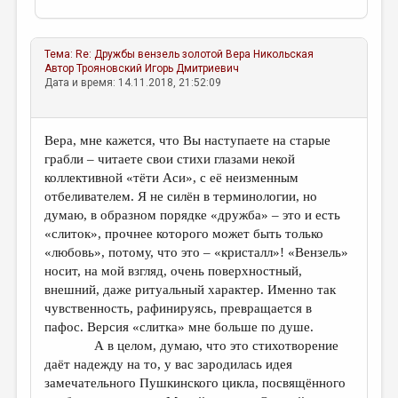
Тема:
Re: Дружбы вензель золотой
Вера Никольская
Автор
Трояновский Игорь Дмитриевич
Дата и время: 14.11.2018, 21:52:09
Вера, мне кажется, что Вы наступаете на старые
грабли – читаете свои стихи глазами некой
коллективной «тёти Аси», с её неизменным
отбеливателем. Я не силён в терминологии, но
думаю, в образном порядке «дружба» – это и есть
«слиток», прочнее которого может быть только
«любовь», потому, что это – «кристалл»! «Вензель»
носит, на мой взгляд, очень поверхностный,
внешний, даже ритуальный характер. Именно так
чувственность, рафинируясь, превращается в
пафос. Версия «слитка» мне больше по душе.
А в целом, думаю, что это стихотворение
даёт надежду на то, у вас зародилась идея
замечательного Пушкинского цикла, посвящённого