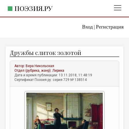
ПОЭЗИЯ.РУ
Вход
Регистрация
ГЛАВНОЕ МЕНЮ
|
ПОЭЗИЯ.РУ
ИЗДАТЕЛЬСТВО
Дружбы слиток золотой
ЖАНРЫ
АВТОРЫ
Автор:
Вера Никольская
Отдел (рубрика, жанр):
Лирика
КОММЕНТАРИИ
Дата и время публикации: 13.11.2018, 11:48:19
Сертификат Поэзия.ру: серия 729 № 138514
ЛИТСАЛОН
НОВОСТИ
ПРАВИЛА САЙТА
ОТДЕЛЫ И РУБРИКИ
ИЗБРАННОЕ