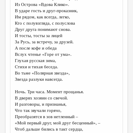
МАЛАЯ ПРОЗА
Из Острова «Вдова Клико».
В ударе гость и друг-проказник,
ЭССЕИСТИКА
Им рядом, как всегда, легко,
ЛИТЕРАТУРОВЕДЕНИЕ
Кто с полувзгляда, с полуслова
Друг друга понимают снова.
КУЛЬТУРОВЕДЕНИЕ
И тосты, тосты за лицей
За Русь, за встречу, за друзей.
ПУБЛИЦИСТИКА
А после кофе и обеда
РЕЦЕНЗИРОВАНИЕ
Вслух чтенье «Горе от ума».
Глухая русская зима,
ЦИКЛЫ ПУБЛИКАЦИЙ
Стихи и тихая беседа.
Во тьме «Полярная звезда»,
ТРЕДИАКОВСКИЙ
Звезда разлуки навсегда.
МЕДИА
Ночь. Три часа. Момент прощанья.
ВКОНТАКТЕ
В дверях хозяин со свечой.
И разговоры, и признанья,
Что так звучали горячо,
Преобразятся в зов нетленный –
«Мой первый друг, мой друг бесценный», –
Чтоб дальше бились в такт сердца,