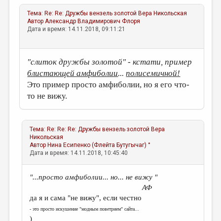
Тема:
Re: Re: Дружбы вензель золотой
Вера Никольская
Автор
Александр Владимирович Флоря
Дата и время: 14.11.2018, 09:11:21
"слиток дружбы золотой" - кстати, пример
блистающей амфиболии
...
полисемичной!
Это пример просто амфиболии, но я его что-
то не вижу.
Тема:
Re: Re: Re: Дружбы вензель золотой
Вера
Никольская
Автор
Нина Есипенко (Флейта Бутугычаг) °
Дата и время: 14.11.2018, 10:45:40
"...просто амфиболии... но... не вижу "
АФ
да я и сама "не вижу", если честно
- это просто искушение "модным поветрием" сайта...
)