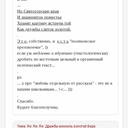
...
Но Святогорские края
И знаменитое поместье
Хранят картину встречи той
Как дружбы слиток золотой.
.
Э т о
, собственно, и
е с т ь
"поэтическое
преломление",
))
если уж
медленно и вдумчиво
(текстологически)
дробить по косточкам цельный и органичный
поэтический текст...
.
ps:
... а про "любовь отдельную от рассказа" - это не к
нашим школьникам... !-с... )))
.
Спасибо.
Будьте благополучны.
Тема:
Re: Re: Re: Дружбы вензель золотой
Вера