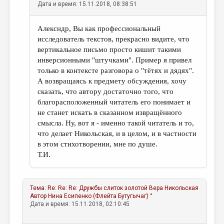
Дата и время: 15.11.2018, 08:38:51
Алексндр, Вы как профессиональный
исследователь текстов, прекрасно видите, что
вертикальное письмо просто кишит такими
инверсионными "штучками". Пример я привел
только в контексте разговора о "тётях и дядях".
А возвращаясь к предмету обсуждения, хочу
сказать, что автору достаточно того, что
благорасположенный читатель его понимает и
не станет искать в сказанном извращённого
смысла. Ну, вот я - именно такой читатель и то,
что делает Никольская, и в целом, и в частности
в этом стихотворении, мне по душе.
Т.И.
Тема:
Re: Re: Re: Дружбы слиток золотой
Вера Никольская
Автор
Нина Есипенко (Флейта Бутугычаг) °
Дата и время: 15.11.2018, 02:10:45