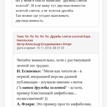
Но у меня в тексте написано "дружбы слиток
золотой". И я не вижу тут двусмысленности:
золотой слиток, а не золотая дружба.
Так можно где угодно выискивать
двусмысленность.
Тема:
Re: Re: Re: Re: Re: Дружбы слиток золотой
Вера
Никольская
Автор
Александр Владимирович Флоря
Дата и время: 15.11.2018, 08:27:25
Читайте внимательно, хотя с растянувшей
лентой это трудно:
Н. Есипенко:
"Меня как читателя - в
первой, вчерашней версии данной
публикации - изумили именно слиток
("
слиток дружбы золотой
"
- кстати,
пример
блистающей амфиболии...
полисемичной! ))
А. Флоря:
Это пример просто амфиболии,