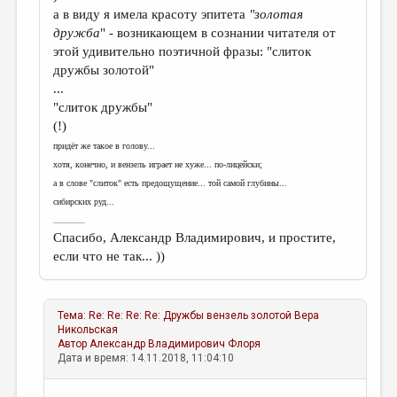
а в виду я имела красоту эпитета
"золотая
дружба
" - возникающем в сознании читателя от
этой удивительно поэтичной фразы: "слиток
дружбы золотой"
...
"слиток дружбы"
(!)
придёт же такое в голову...
хотя, конечно, и вензель играет не хуже... по-лицейски;
а в слове "слиток" есть предощущение... той самой глубины...
сибирских руд...
..................
Спасибо, Александр Владимирович, и простите,
если что не так... ))
Тема:
Re: Re: Re: Re: Дружбы вензель золотой
Вера
Никольская
Автор
Александр Владимирович Флоря
Дата и время: 14.11.2018, 11:04:10