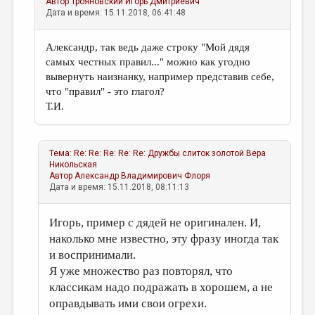
Автор
Трояновский Игорь Дмитриевич
Дата и время: 15.11.2018, 06:41:48
Александр, так ведь даже строку "Мой дядя
самых честных правил..." можно как угодно
вывернуть наизнанку, например представив себе,
что "правил" - это глагол?
Т.И.
Тема:
Re: Re: Re: Re: Re: Дружбы слиток золотой
Вера
Никольская
Автор
Александр Владимирович Флоря
Дата и время: 15.11.2018, 08:11:13
Игорь, пример с дядей не оригинален. И,
наколько мне известно, эту фразу иногда так
и воспринимали.
Я уже множество раз повторял, что
классикам надо подражать в хорошем, а не
оправдывать ими свои огрехи.