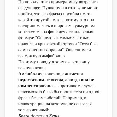
По поводу этого примера могу возразить
следующее. Пушкину и в голову не могло
прийти, что его фраза способна иметь
какой-то другой смысл, потому что она
воспринималась в широком культурном
контекссте - на фоне двух стандартных
формул: "Он человек самых честных
правил" и крыловской строчки "Осел был
самых честных правил". Они снимали
возможную амфиболию.
По этому поводу я хочу сказать одну
важную вещь.
Амфиболия
, конечно,
считается
недостатком
не всегда, а
когда она не
компенсирована
- в противном случае
невозможно было бы произнести ни одной
фразы без амфиболий. Например, в
иллюстрации, на которую не ссылался
только ленивый:
Брега
Арагвы и Куры