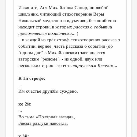
Извините, Ася Михайловна Сапир, но любой
школьник, читающий стихотворение Веры
Никольской медленно и вдумчиво, безошибочно
находит строки, в которых
рассказ о событии
преломляется поэтически
... )
...в каждой из трёх строф стихотворения рассказ о
событии, вернее, часть рассказа о событии (об
"одном дне" в Михайловском) завершается
авторским "резюме", - из одной, двух или
нескольких строк - то есть
лирическим Ключом
...
.
К 1й строфе:
...
Им счастье дружбы суждено.
.
ко 2й:
...
Во тьме «Полярная звезда»,
Звезда разлуки навсегда.
.
к 3й: