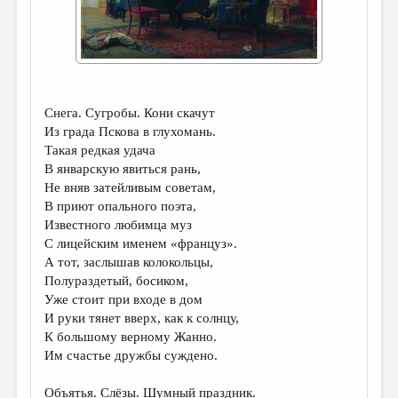
ДАЙДЖЕСТ
ПРОИЗВЕДЕНИЯ
ПЕРЕВОДЫ
Снега. Сугробы. Кони скачут
КОНКУРСЫ
Из града Пскова в глухомань.
ДЕТСКАЯ КОМНАТА
Такая редкая удача
В январскую явиться рань,
КНИЖНАЯ ПОЛКА
Не вняв затейливым советам,
В приют опального поэта,
ОБЗОР ЛИТЕРАТУРЫ
Известного любимца муз
СТРАНИЦЫ ПАМЯТИ
С лицейским именем «француз».
А тот, заслышав колокольцы,
ОБЪЯВЛЕНИЯ
Полураздетый, босиком,
Уже стоит при входе в дом
КОЛОНКА РЕДАКТОРА
И руки тянет вверх, как к солнцу,
К большому верному Жанно.
РЕДКОЛЛЕГИЯ
Им счастье дружбы суждено.
ОТ РЕДАКЦИИ
Объятья. Слёзы. Шумный праздник.