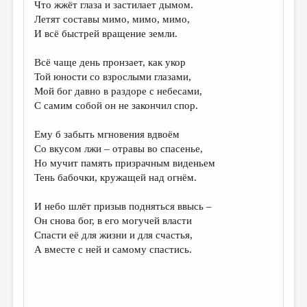
МАЛАЯ ПРОЗА
Что жжёт глаза и застилает дымом.
Летят составы мимо, мимо, мимо,
ЭССЕИСТИКА
И всё быстрей вращение земли.
ЛИТЕРАТУРОВЕДЕНИЕ
Всё чаще день пронзает, как укор
КУЛЬТУРОВЕДЕНИЕ
Той юности со взрослыми глазами,
Мой бог давно в раздоре с небесами,
ПУБЛИЦИСТИКА
С самим собой он не закончил спор.
РЕЦЕНЗИРОВАНИЕ
Ему б забыть мгновения вдвоём
ЦИКЛЫ ПУБЛИКАЦИЙ
Со вкусом лжи – отравы во спасенье,
Но мучит память призрачным виденьем
ТРЕДИАКОВСКИЙ
Тень бабочки, кружащей над огнём.
МЕДИА
И небо шлёт призыв подняться ввысь –
ВКОНТАКТЕ
Он снова бог, в его могучей власти
Спасти её для жизни и для счастья,
А вместе с ней и самому спастись.