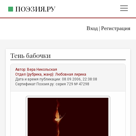
ПОЭЗИЯ.РУ
Вход
Регистрация
ГЛАВНОЕ МЕНЮ
|
ПОЭЗИЯ.РУ
ИЗДАТЕЛЬСТВО
Тень бабочки
ЖАНРЫ
АВТОРЫ
Автор:
Вера Никольская
Отдел (рубрика, жанр):
Любовная лирика
КОММЕНТАРИИ
Дата и время публикации: 08.09.2006, 22:38:08
Сертификат Поэзия.ру: серия 729 № 47298
ЛИТСАЛОН
НОВОСТИ
ПРАВИЛА САЙТА
ОТДЕЛЫ И РУБРИКИ
ИЗБРАННОЕ