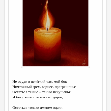
ДАЙДЖЕСТ
ПРОИЗВЕДЕНИЯ
ПЕРЕВОДЫ
КОНКУРСЫ
ДЕТСКАЯ КОМНАТА
КНИЖНАЯ ПОЛКА
ОБЗОР ЛИТЕРАТУРЫ
СТРАНИЦЫ ПАМЯТИ
ОБЪЯВЛЕНИЯ
Не осуди в нелёгкий час, мой бог,
Ничтожный грех, вернее, прегрешенье
КОЛОНКА РЕДАКТОРА
Остаться тенью – тенью искушенья
РЕДКОЛЛЕГИЯ
И безутешности пустых дорог,
ОТ РЕДАКЦИИ
Остаться только именем вдали,