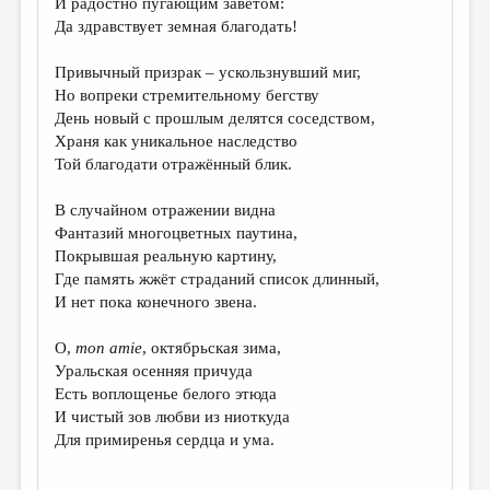
И радостно пугающим заветом:
МАЛАЯ ПРОЗА
Да здравствует земная благодать!
ЭССЕИСТИКА
Привычный призрак – ускользнувший миг,
ЛИТЕРАТУРОВЕДЕНИЕ
Но вопреки стремительному бегству
День новый с прошлым делятся соседством,
КУЛЬТУРОВЕДЕНИЕ
Храня как уникальное наследство
ПУБЛИЦИСТИКА
Той благодати отражённый блик.
РЕЦЕНЗИРОВАНИЕ
В случайном отражении видна
Фантазий многоцветных паутина,
ЦИКЛЫ ПУБЛИКАЦИЙ
Покрывшая реальную картину,
ТРЕДИАКОВСКИЙ
Где память жжёт страданий список длинный,
И нет пока конечного звена.
МЕДИА
O,
mon amie
, октябрьская зима,
ВКОНТАКТЕ
Уральская осенняя причуда
Есть воплощенье белого этюда
И чистый зов любви из ниоткуда
Для примиренья сердца и ума.