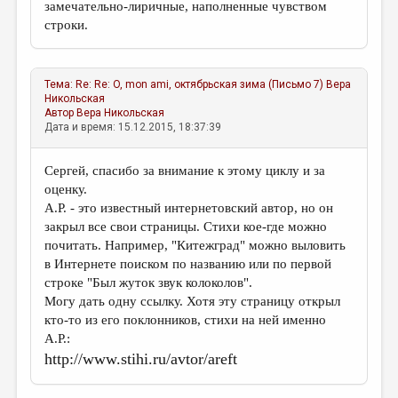
замечательно-лиричные, наполненные чувством
строки.
Тема:
Re: Re: O, mon ami, октябрьская зима (Письмо 7)
Вера
Никольская
Автор
Вера Никольская
Дата и время: 15.12.2015, 18:37:39
Сергей, спасибо за внимание к этому циклу и за
оценку.
А.Р. - это известный интернетовский автор, но он
закрыл все свои страницы. Стихи кое-где можно
почитать. Например, "Китежград" можно выловить
в Интернете поиском по названию или по первой
строке "Был жуток звук колоколов".
Могу дать одну ссылку. Хотя эту страницу открыл
кто-то из его поклонников, стихи на ней именно
А.Р.:
http://www.stihi.ru/avtor/areft