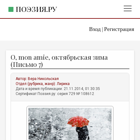
ПОЭЗИЯ.РУ
Вход
Регистрация
ГЛАВНОЕ МЕНЮ
|
ПОЭЗИЯ.РУ
ИЗДАТЕЛЬСТВО
O, mon amie, октябрьская зима
ЖАНРЫ
(Письмо 7)
АВТОРЫ
Автор:
Вера Никольская
КОММЕНТАРИИ
Отдел (рубрика, жанр):
Лирика
Дата и время публикации: 21.11.2014, 01:30:35
ЛИТСАЛОН
Сертификат Поэзия.ру: серия 729 № 108612
НОВОСТИ
ПРАВИЛА САЙТА
ОТДЕЛЫ И РУБРИКИ
ИЗБРАННОЕ