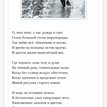
ДАЙДЖЕСТ
ПРОИЗВЕДЕНИЯ
ПЕРЕВОДЫ
КОНКУРСЫ
O,
mon amie
, у нас дожди и снег,
Сезон большой тоски миропорядка.
ДЕТСКАЯ КОМНАТА
Так зыбко всё, обманчиво и шатко,
И время на познанье истин кратко,
КНИЖНАЯ ПОЛКА
И краток жизни мимолётный век.
ОБЗОР ЛИТЕРАТУРЫ
Где черпать силы телу и душе
СТРАНИЦЫ ПАМЯТИ
На тёмный день, томительные ночи,
Когда без солнца воздух обесточен,
ОБЪЯВЛЕНИЯ
Когда трагичен и предельно точен
Живой рисунок старого клише.
КОЛОНКА РЕДАКТОРА
РЕДКОЛЛЕГИЯ
И надо ли отчаянно искать
В бесплотных снах танцующее лето,
ОТ РЕДАКЦИИ
Наполненное запахом и цветом,