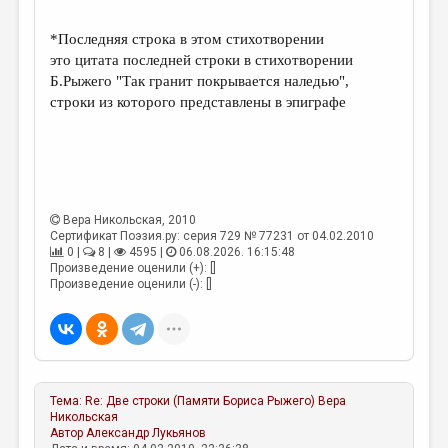
МАЛАЯ ПРОЗА
*Последняя строка в этом стихотворении
ЭССЕИСТИКА
это цитата последней строки в стихотворении
ЛИТЕРАТУРОВЕДЕНИЕ
Б.Рыжего "Так гранит покрывается наледью",
строки из которого представлены в эпиграфе
КУЛЬТУРОВЕДЕНИЕ
ПУБЛИЦИСТИКА
РЕЦЕНЗИРОВАНИЕ
ЦИКЛЫ ПУБЛИКАЦИЙ
Вера Никольская
, 2010
Сертификат Поэзия.ру: серия 729 № 77231 от 04.02.2010
ТРЕДИАКОВСКИЙ
0 |
8 |
4595 |
06.08.2026. 16:15:48
Произведение оценили (+): []
МЕДИА
Произведение оценили (-): []
ВКОНТАКТЕ
Тема:
Re: Две строки (Памяти Бориса Рыжего)
Вера
Никольская
Автор
Александр Лукьянов