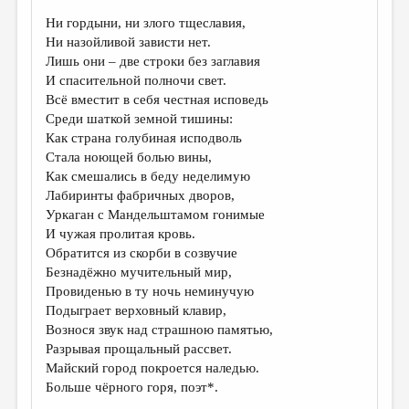
Ни гордыни, ни злого тщеславия,
ДАЙДЖЕСТ
Ни назойливой зависти нет.
ПРОИЗВЕДЕНИЯ
Лишь они – две строки без заглавия
И спасительной полночи свет.
ПЕРЕВОДЫ
Всё вместит в себя честная исповедь
Среди шаткой земной тишины:
КОНКУРСЫ
Как страна голубиная исподволь
ДЕТСКАЯ КОМНАТА
Стала ноющей болью вины,
Как смешались в беду неделимую
КНИЖНАЯ ПОЛКА
Лабиринты фабричных дворов,
Уркаган с Мандельштамом гонимые
ОБЗОР ЛИТЕРАТУРЫ
И чужая пролитая кровь.
СТРАНИЦЫ ПАМЯТИ
Обратится из скорби в созвучие
Безнадёжно мучительный мир,
ОБЪЯВЛЕНИЯ
Провиденью в ту ночь неминучую
Подыграет верховный клавир,
КОЛОНКА РЕДАКТОРА
Вознося звук над страшною памятью,
Разрывая прощальный рассвет.
РЕДКОЛЛЕГИЯ
Майский город покроется наледью.
ОТ РЕДАКЦИИ
Больше чёрного горя, поэт*.