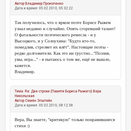
Автор
Владимир Прокопенко
Дата и время: 05.02.2010, 05:32:22
Так получилось, что о ярком поэте Борисе Рыжем
узнал недавно и случайно. Опять сгоревший талант!
О фатальности поэтического ремесла - и у
Высоцкого, и у Солоухина: "Будто кто-то,
помедлив, стреляет их влёт". Настоящие поэты -
редко долгожители. Как это ни грустно..."Поэзия,
увы, игра..." - я пытаюсь о том же, ещё не вышло,
кажется.
Владимир.
Тема:
Re: Две строки (Памяти Бориса Рыжего)
Вера
Никольская
Автор
Семён Эпштейн
Дата и время: 05.02.2010, 08:12:38
Вера, Вы знаете, "критикую" только понравившиеся
стихи :)