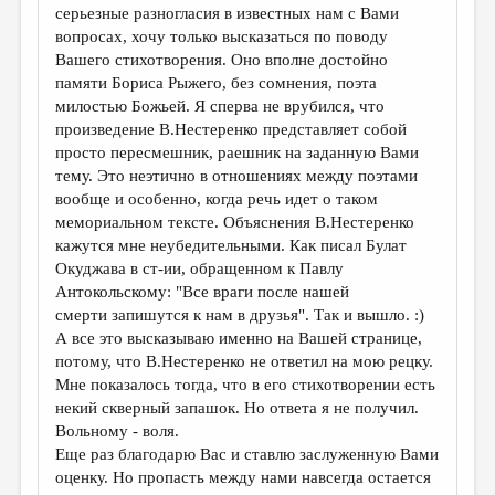
серьезные разногласия в известных нам с Вами
вопросах, хочу только высказаться по поводу
Вашего стихотворения. Оно вполне достойно
памяти Бориса Рыжего, без сомнения, поэта
милостью Божьей. Я сперва не врубился, что
произведение В.Нестеренко представляет собой
просто пересмешник, раешник на заданную Вами
тему. Это неэтично в отношениях между поэтами
вообще и особенно, когда речь идет о таком
мемориальном тексте. Объяснения В.Нестеренко
кажутся мне неубедительными. Как писал Булат
Окуджава в ст-ии, обращенном к Павлу
Антокольскому: "Все враги после нашей
смерти запишутся к нам в друзья". Так и вышло. :)
А все это высказываю именно на Вашей странице,
потому, что В.Нестеренко не ответил на мою рецку.
Мне показалось тогда, что в его стихотворении есть
некий скверный запашок. Но ответа я не получил.
Вольному - воля.
Еще раз благодарю Вас и ставлю заслуженную Вами
оценку. Но пропасть между нами навсегда остается