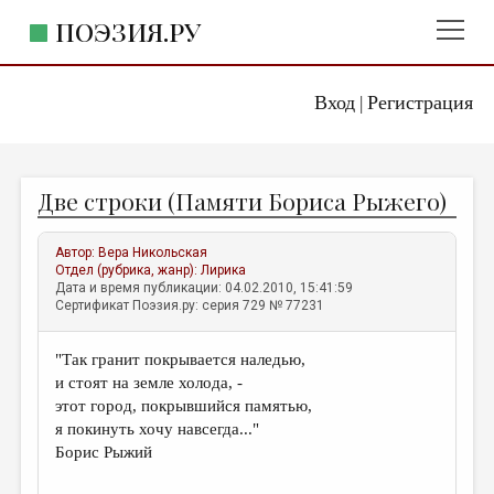
ПОЭЗИЯ.РУ
Вход
Регистрация
ГЛАВНОЕ МЕНЮ
|
ПОЭЗИЯ.РУ
ИЗДАТЕЛЬСТВО
Две строки (Памяти Бориса Рыжего)
ЖАНРЫ
АВТОРЫ
Автор:
Вера Никольская
Отдел (рубрика, жанр):
Лирика
КОММЕНТАРИИ
Дата и время публикации: 04.02.2010, 15:41:59
Сертификат Поэзия.ру: серия 729 № 77231
ЛИТСАЛОН
"Так гранит покрывается наледью,
НОВОСТИ
и стоят на земле холода, -
ПРАВИЛА САЙТА
этот город, покрывшийся памятью,
я покинуть хочу навсегда..."
Борис Рыжий
ОТДЕЛЫ И РУБРИКИ
ИЗБРАННОЕ