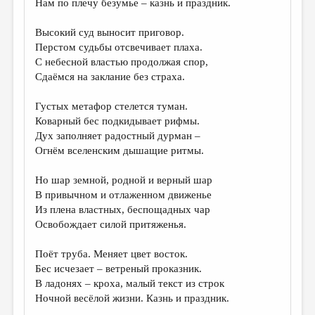
Нам по плечу безумье – казнь и праздник.
ДАЙДЖЕСТ
Высокий суд выносит приговор.
ПРОИЗВЕДЕНИЯ
Перстом судьбы отсвечивает плаха.
С небесной властью продолжая спор,
ПЕРЕВОДЫ
Сдаёмся на заклание без страха.
КОНКУРСЫ
Густых метафор стелется туман.
ДЕТСКАЯ КОМНАТА
Коварный бес подкидывает рифмы.
Дух заполняет радостный дурман –
КНИЖНАЯ ПОЛКА
Огнём вселенским дышащие ритмы.
ОБЗОР ЛИТЕРАТУРЫ
Но шар земной, родной и верный шар
СТРАНИЦЫ ПАМЯТИ
В привычном и отлаженном движенье
Из плена властных, беспощадных чар
ОБЪЯВЛЕНИЯ
Освобождает силой притяженья.
КОЛОНКА РЕДАКТОРА
Поёт труба. Меняет цвет восток.
Бес исчезает – ветреный проказник.
РЕДКОЛЛЕГИЯ
В ладонях – кроха, малый текст из строк
ОТ РЕДАКЦИИ
Ночной весёлой жизни. Казнь и праздник.