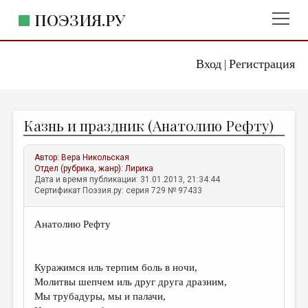
ПОЭЗИЯ.РУ
Вход
Регистрация
ГЛАВНОЕ МЕНЮ
|
ПОЭЗИЯ.РУ
ИЗДАТЕЛЬСТВО
Казнь и праздник (Анатолию Рефту)
ЖАНРЫ
АВТОРЫ
Автор:
Вера Никольская
Отдел (рубрика, жанр):
Лирика
КОММЕНТАРИИ
Дата и время публикации: 31.01.2013, 21:34:44
Сертификат Поэзия.ру: серия 729 № 97433
ЛИТСАЛОН
Анатолию Рефту
НОВОСТИ
ПРАВИЛА САЙТА
Куражимся иль терпим боль в ночи,
Молитвы шепчем иль друг друга дразним,
ОТДЕЛЫ И РУБРИКИ
Мы трубадуры, мы и палачи,
ИЗБРАННОЕ