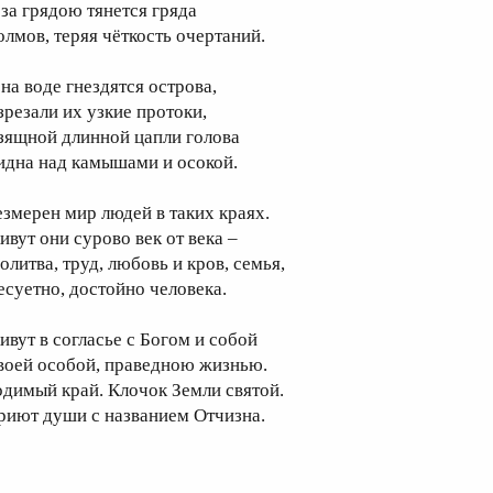
 за грядою тянется гряда
олмов, теряя чёткость очертаний.
 на воде гнездятся острова,
зрезали их узкие протоки,
зящной длинной цапли голова
идна над камышами и осокой.
езмерен мир людей в таких краях.
ивут они сурово век от века –
олитва, труд, любовь и кров, семья,
есуетно, достойно человека.
ивут в согласье с Богом и собой
воей особой, праведною жизнью.
одимый край. Клочок Земли святой.
риют души с названием Отчизна.