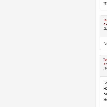
Н
Те
А
Да
"
Те
А
Да
Б
Ж
М
Н