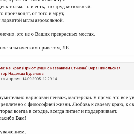
есь только то и есть, что труд мозольный.
о производят, от того и мрут,
т ядовитой мглы аэрозольной.
онечно, это не о Ваших прекрасных местах.
 ностальгическим приветом, ЛБ.
ма:
Re: Урал (Приют души с названием Отчизна)
Вера Никольская
втор
Надежда Буранова
та и время: 14.09.2005, 12:29:14
зумительно нарисован пейзаж, мастерски. Я прямо это все уви
ереплетено с философией жизни. Любовь к своему краю, к сво
оторая всегда в сердце, всегда питает и поддерживает.
пасибо Вам!
 уважением,