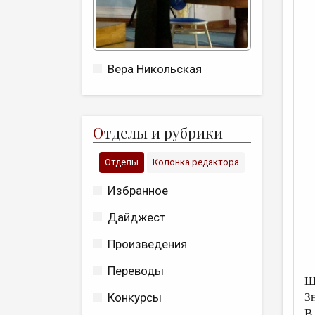
Вера Никольская
О
тделы и рубрики
Отделы
Колонка редактора
Избранное
Дайджест
Произведения
Переводы
Ш
З
Конкурсы
В