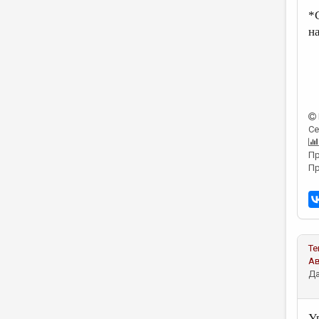
*
н
Се
Пр
Пр
Те
А
Да
У