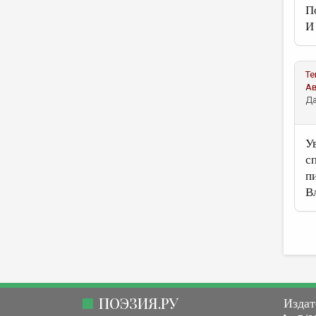
П
И 
Те
А
Да
У
с
п
В
ПОЭЗИЯ.РУ
Издат