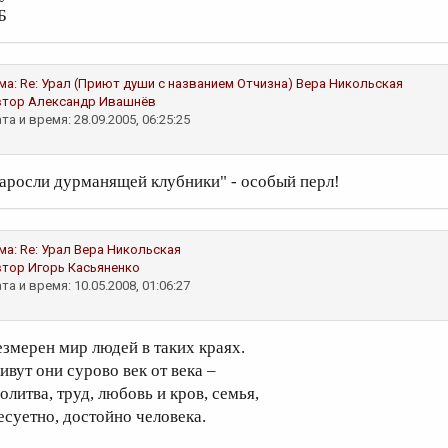
Б
ма:
Re: Урал (Приют души с названием Отчизна)
Вера Никольская
втор
Александр Ивашнёв
та и время: 28.09.2005, 06:25:25
заросли дурманящей клубники" - особый перл!
ма:
Re: Урал
Вера Никольская
втор
Игорь Касьяненко
та и время: 10.05.2008, 01:06:27
езмерен мир людей в таких краях.
ивут они сурово век от века –
олитва, труд, любовь и кров, семья,
есуетно, достойно человека.