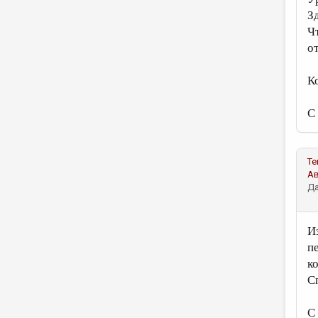
Зд
Чт
о
К
С
Те
А
Да
И
п
к
С
С