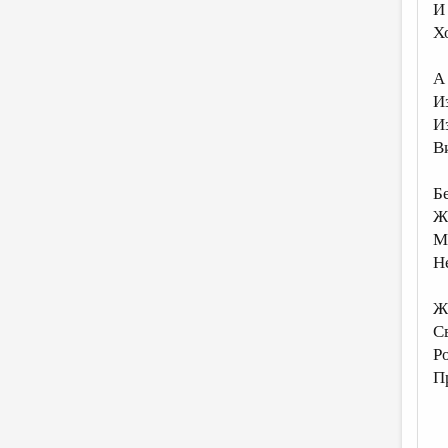
И
Х
А
И
И
В
Б
Ж
М
Н
Ж
С
Р
П