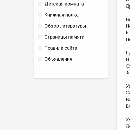
Детская комната
Д
Книжная полка
В
Обзор литературы
И
К
Страницы памяти
П
Правила сайта
Гу
Объявления
И
С
З
У
С
В
Е
Ух
Л