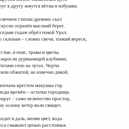
руг к другу жмутся вётлы и избушки.
еличием стихии древних скал
скусно огранён высокий берег.
 седым годам обрёл покой Урал.
о склонам – словно свечи, тонкий вереск,
стые, в пояс, травы и цветы,
 заросли дурманящей клубники,
тогами сено на лугах. Черты
емли обжитой, но извечно дикой.
венчана крестом макушка гор.
леды времён – остатки городища.
округ – само величество простор,
му осанну ветер воли свищет.
одит в даль, меняя цвет, вода.
еса смыкают цепью расстоянья.