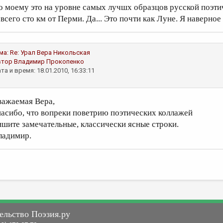
о моему это на уровне самых лучшх образцов русской поэти
всего сто км от Перми. Да... Это почти как Луне. Я наверное
ма:
Re: Урал
Вера Никольская
втор
Владимир Прокопенко
та и время: 18.01.2010, 16:33:11
важаемая Вера,
пасибо, что вопреки поветрию поэтических коллажей
ишите замечательные, классически ясные строки.
ладимир.
ельство Поэзия.ру