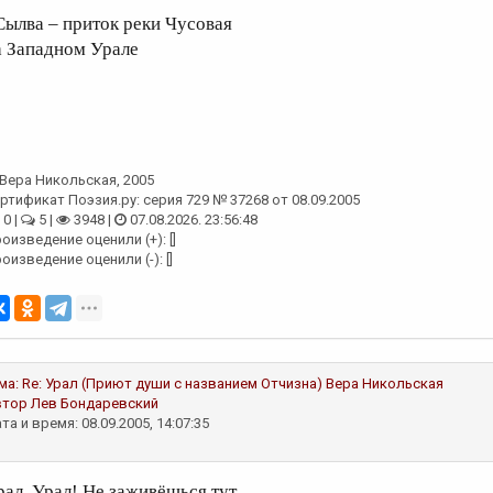
Сылва – приток реки Чусовая
а Западном Урале
Вера Никольская
, 2005
ртификат Поэзия.ру: серия 729 № 37268 от 08.09.2005
0 |
5 |
3948 |
07.08.2026. 23:56:48
оизведение оценили (+): []
оизведение оценили (-): []
ма:
Re: Урал (Приют души с названием Отчизна)
Вера Никольская
втор
Лев Бондаревский
та и время: 08.09.2005, 14:07:35
рал, Урал! Не заживёшься тут.