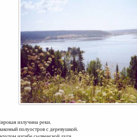
ирокая излучина реки.
накомый полуостров с деревушкой.
 крутом изгибе cылвенской дуги