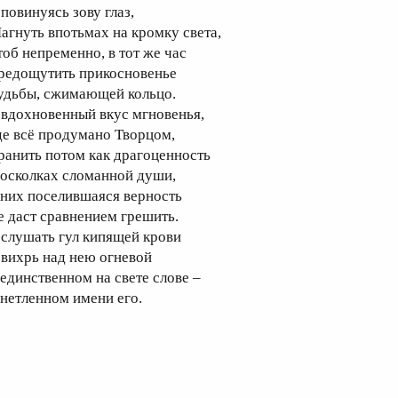
 повинуясь зову глаз,
агнуть впотьмах на кромку света,
тоб непременно, в тот же час
редощутить прикосновенье
удьбы, сжимающей кольцо.
 вдохновенный вкус мгновенья,
де всё продумано Творцом,
ранить потом как драгоценность
 осколках сломанной души,
 них поселившаяся верность
е даст сравнением грешить.
 слушать гул кипящей крови
 вихрь над нею огневой
 единственном на свете слове –
 нетленном имени его.