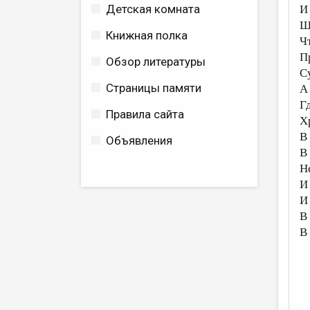
Детская комната
И
Ш
Книжная полка
Ч
П
Обзор литературы
С
Страницы памяти
А
Г
Правила сайта
Х
В
Объявления
В
Н
И
И
В
В