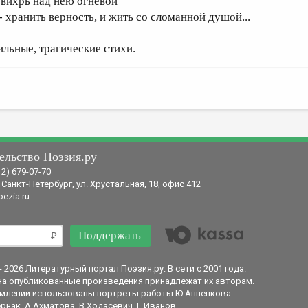
 вихрь над нею огневой
 - хранить верность, и жить со сломанной душой...
ильные, трагические стихи.
ельство Поэзия.ру
12) 679-07-70
 Санкт-Петербург, ул. Хрустальная, 18, офис 412
ezia.ru
Поддержать
- 2026 Литературный портал Поэзия.ру. В сети с 2001 года.
на опубликованные произведения принадлежат их авторам.
млении использованы портреты работы Ю.Анненкова:
рнак, А.Ахматова, В.Ходасевич, Г.Иванов.