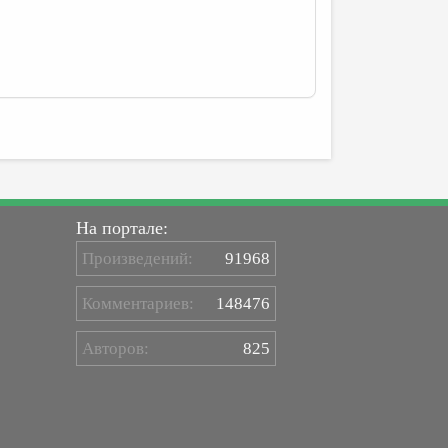
На портале:
Произведений:
91968
Комментариев:
148476
Авторов:
825