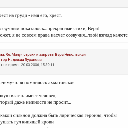
ест на груди - имя его, крест.
озвучным показалось...прекрасные стихи, Вера!
ожет, я не совсем права насчет созвучия...твой взгляд каже
ма:
Re: Минуя страхи и запреты
Вера Никольская
втор
Надежда Буранова
та и время: 20.03.2006, 15:39:11
очему-то вспомнилось ахматовское
акую власть имеет человек,
оторый даже нежности не просит...
 какой сильной должна быть лирическая героиня, чтобы
лушать гул кипящей крови