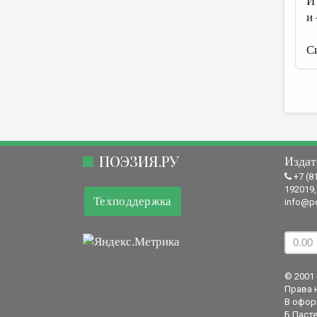
И
и
С
ПОЭЗИЯ.РУ
Издат
+7 (8
192019,
Техподдержка
info@po
© 2001 
Права 
В офор
Б.Пасте