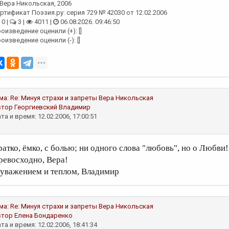
Вера Никольская
, 2006
ртификат Поэзия.ру: серия 729 № 42030 от 12.02.2006
0 |
3 |
4011 |
06.08.2026. 09:46:50
оизведение оценили (+): []
оизведение оценили (-): []
ма:
Re: Минуя страхи и запреты
Вера Никольская
втор
Георгиевский Владимир
та и время: 12.02.2006, 17:00:51
ратко, ёмко, с болью; ни одного слова "любовь", но о Любви!
ревосходно, Вера!
 уважением и теплом, Владимир
ма:
Re: Минуя страхи и запреты
Вера Никольская
втор
Елена Бондаренко
та и время: 12.02.2006, 18:41:34