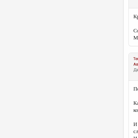
Кр
С
М
Те
А
Да
П
К
к
И
с