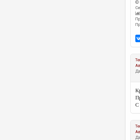
Се
Пр
Пр
Те
А
Да
К
П
С
Те
А
Да