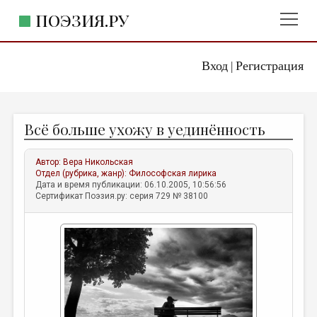
ПОЭЗИЯ.РУ
Вход
Регистрация
ГЛАВНОЕ МЕНЮ
|
ПОЭЗИЯ.РУ
ИЗДАТЕЛЬСТВО
Всё больше ухожу в уединённость
ЖАНРЫ
АВТОРЫ
Автор:
Вера Никольская
Отдел (рубрика, жанр):
Философская лирика
КОММЕНТАРИИ
Дата и время публикации: 06.10.2005, 10:56:56
Сертификат Поэзия.ру: серия 729 № 38100
ЛИТСАЛОН
НОВОСТИ
ПРАВИЛА САЙТА
ОТДЕЛЫ И РУБРИКИ
ИЗБРАННОЕ