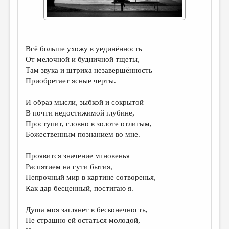
ДАЙДЖЕСТ
ПРОИЗВЕДЕНИЯ
Всё больше ухожу в уединённость
ПЕРЕВОДЫ
От мелочной и будничной тщеты,
КОНКУРСЫ
Там звука и штриха незавершённость
Приобретает ясные черты.
ДЕТСКАЯ КОМНАТА
И образ мысли, зыбкой и сокрытой
КНИЖНАЯ ПОЛКА
В почти недостижимой глубине,
ОБЗОР ЛИТЕРАТУРЫ
Проступит, словно в золоте отлитым,
Божественным познанием во мне.
СТРАНИЦЫ ПАМЯТИ
Проявится значение мгновенья
ОБЪЯВЛЕНИЯ
Распятием на сути бытия,
Непрочный мир в картине сотворенья,
КОЛОНКА РЕДАКТОРА
Как дар бесценный, постигаю я.
РЕДКОЛЛЕГИЯ
Душа моя заглянет в бесконечность,
ОТ РЕДАКЦИИ
Не страшно ей остаться молодой,