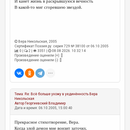
И канет жизнь в раскрывшуюся вечность
МАЛАЯ ПРОЗА
В какой-то миг сгоревшею звездой.
ЭССЕИСТИКА
ЛИТЕРАТУРОВЕДЕНИЕ
КУЛЬТУРОВЕДЕНИЕ
Вера Никольская
, 2005
ПУБЛИЦИСТИКА
Сертификат Поэзия.ру: серия 729 № 38100 от 06.10.2005
0 |
2 |
3351 |
08.08.2026. 10:32:14
РЕЦЕНЗИРОВАНИЕ
Произведение оценили (+): []
Произведение оценили (-): []
ЦИКЛЫ ПУБЛИКАЦИЙ
ТРЕДИАКОВСКИЙ
МЕДИА
ВКОНТАКТЕ
Тема:
Re: Всё больше ухожу в уединённость
Вера
Никольская
Автор
Георгиевский Владимир
Дата и время: 06.10.2005, 15:00:40
Прекрасное стихотворение, Вера.
Когда злой демон мне вонзит заточку,