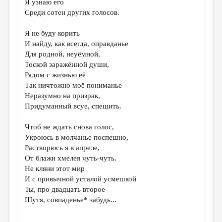
Я узнаю его
Среди сотен других голосов.
ДАЙДЖЕСТ
ПРОИЗВЕДЕНИЯ
Я не буду корить
И найду, как всегда, оправданье
ПЕРЕВОДЫ
Для родной, неуёмной,
Тоской заражённой души,
КОНКУРСЫ
Рядом с жизнью её
ДЕТСКАЯ КОМНАТА
Так ничтожно моё пониманье –
Неразумно на призрак,
КНИЖНАЯ ПОЛКА
Придуманный всуе, спешить.
ОБЗОР ЛИТЕРАТУРЫ
Чтоб не ждать снова голос,
СТРАНИЦЫ ПАМЯТИ
Укроюсь в молчанье поспешно,
Растворюсь я в апреле,
ОБЪЯВЛЕНИЯ
От блажи хмелея чуть-чуть.
Не кляни этот мир
КОЛОНКА РЕДАКТОРА
И c привычной усталой усмешкой
Ты, про двадцать второе
РЕДКОЛЛЕГИЯ
Шутя, совпаденье* забудь...
ОТ РЕДАКЦИИ