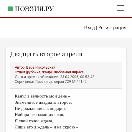
ПОЭЗИЯ.РУ
Вход
Регистрация
ГЛАВНОЕ МЕНЮ
|
ПОЭЗИЯ.РУ
ИЗДАТЕЛЬСТВО
Двадцать второе апреля
ЖАНРЫ
АВТОРЫ
Автор:
Вера Никольская
Отдел (рубрика, жанр):
Любовная лирика
КОММЕНТАРИИ
Дата и время публикации: 23.04.2006, 00:53:42
Сертификат Поэзия.ру: серия 729 № 44140
ЛИТСАЛОН
Канул в вечность мой день –
НОВОСТИ
Знаменитое двадцать второе,
ПРАВИЛА САЙТА
Не дождавшись в подарок
Набора незначащих слов.
Я твой голос ждала,
ОТДЕЛЫ И РУБРИКИ
Лишь его я ждала – и не скрою –
ИЗБРАННОЕ