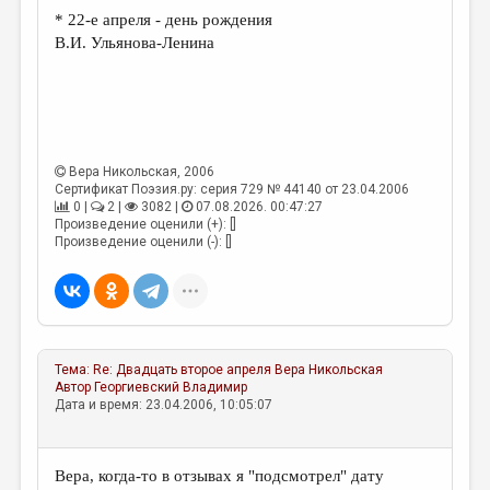
МАЛАЯ ПРОЗА
* 22-е апреля - день рождения
В.И. Ульянова-Ленина
ЭССЕИСТИКА
ЛИТЕРАТУРОВЕДЕНИЕ
КУЛЬТУРОВЕДЕНИЕ
ПУБЛИЦИСТИКА
Вера Никольская
, 2006
Сертификат Поэзия.ру: серия 729 № 44140 от 23.04.2006
РЕЦЕНЗИРОВАНИЕ
0 |
2 |
3082 |
07.08.2026. 00:47:27
Произведение оценили (+): []
ЦИКЛЫ ПУБЛИКАЦИЙ
Произведение оценили (-): []
ТРЕДИАКОВСКИЙ
МЕДИА
ВКОНТАКТЕ
Тема:
Re: Двадцать второе апреля
Вера Никольская
Автор
Георгиевский Владимир
Дата и время: 23.04.2006, 10:05:07
Вера, когда-то в отзывах я "подсмотрел" дату