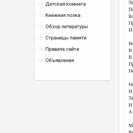
Т
Детская комната
П
Книжная полка
К
П
Обзор литературы
И
Страницы памяти
В
Правила сайта
В
В
Объявления
П
Н
Н
И
Т
И
А
М
В