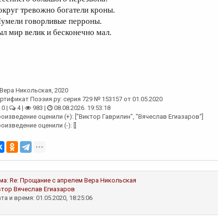
округ тревожно богатели кроны.
умели говорливые перроны.
ыл мир велик и бесконечно мал.
Вера Никольская
, 2020
ртификат Поэзия.ру: серия 729 № 153157 от 01.05.2020
0 |
4 |
983 |
08.08.2026. 19:53:18
оизведение оценили (+): ["Виктор Гаврилин", "Вячеслав Егиазаров"]
оизведение оценили (-): []
ма:
Re: Прощание с апрелем
Вера Никольская
втор
Вячеслав Егиазаров
та и время: 01.05.2020, 18:25:06