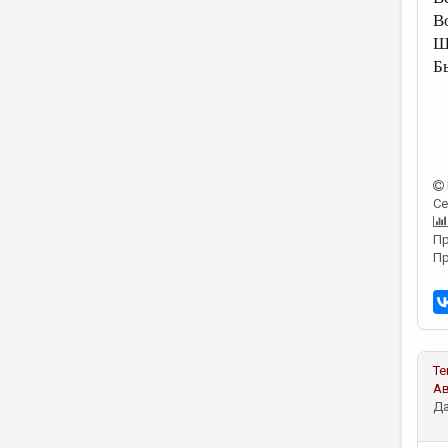
В
Ш
Б
Се
Пр
Пр
Те
А
Да