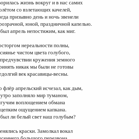
ворилась жизнь вокруг и в нас самих
олётом со взлетающих качелей,
огда призывно день и ночь звенели
розрачной, юной, праздничной капелью.
 был апрель непостижим, как миг.
осторгом нереальности полны,
 сиянье чистом цвета голубого,
 предчувствии кружения земного
ринять никак мы были не готовы
едолгий век красавицы-весны.
о флёр апрельский исчезал, как дым,
 утро заполняло мир туманом,
ягучим воплощением обмана
 цепким ощущением капкана.
 был ли белый свет наш голубым?
енялись краски. Замолкал вокал
есеннего большого перезвона.