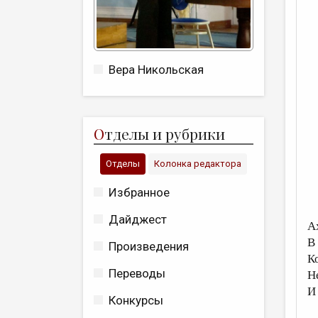
Вера Никольская
О
тделы и рубрики
Отделы
Колонка редактора
Избранное
Дайджест
Ах
В
Произведения
К
Переводы
Н
И
Конкурсы