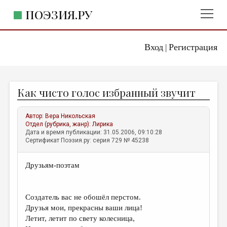
ПОЭЗИЯ.РУ
Вход
Регистрация
ГЛАВНОЕ МЕНЮ
|
ПОЭЗИЯ.РУ
ИЗДАТЕЛЬСТВО
Как чисто голос избранный звучит
ЖАНРЫ
АВТОРЫ
Автор:
Вера Никольская
Отдел (рубрика, жанр):
Лирика
КОММЕНТАРИИ
Дата и время публикации: 31.05.2006, 09:10:28
Сертификат Поэзия.ру: серия 729 № 45238
ЛИТСАЛОН
Друзьям-поэтам
НОВОСТИ
ПРАВИЛА САЙТА
Создатель вас не обошёл перстом.
Друзья мои, прекрасны ваши лица!
ОТДЕЛЫ И РУБРИКИ
Летит, летит по свету колесница,
ИЗБРАННОЕ