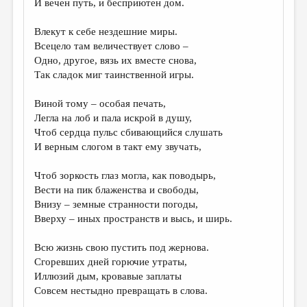
И вечен путь, и бесприютен дом.
ДАЙДЖЕСТ
Влекут к себе нездешние миры.
ПРОИЗВЕДЕНИЯ
Всецело там величествует слово –
Одно, другое, вязь их вместе снова,
ПЕРЕВОДЫ
Так сладок миг таинственной игры.
КОНКУРСЫ
Виной тому – особая печать,
ДЕТСКАЯ КОМНАТА
Легла на лоб и пала искрой в душу,
Чтоб сердца пульс сбивающийся слушать
КНИЖНАЯ ПОЛКА
И верным слогом в такт ему звучать,
ОБЗОР ЛИТЕРАТУРЫ
Чтоб зоркость глаз могла, как поводырь,
СТРАНИЦЫ ПАМЯТИ
Вести на пик блаженства и свободы,
Внизу – земные странности погоды,
ОБЪЯВЛЕНИЯ
Вверху – иных пространств и высь, и ширь.
КОЛОНКА РЕДАКТОРА
Всю жизнь свою пустить под жернова.
Сгоревших дней горючие утраты,
РЕДКОЛЛЕГИЯ
Иллюзий дым, кровавые заплаты
ОТ РЕДАКЦИИ
Совсем нестыдно превращать в слова.