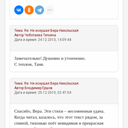
МАЛАЯ ПРОЗА
ЭССЕИСТИКА
ЛИТЕРАТУРОВЕДЕНИЕ
Тема:
Re: Не искушая
Вера Никольская
КУЛЬТУРОВЕДЕНИЕ
Автор
Чеботаева Татьяна
Дата и время: 24.12.2010, 14:59:44
ПУБЛИЦИСТИКА
РЕЦЕНЗИРОВАНИЕ
Замечательно! Душевно и утонченно.
ЦИКЛЫ ПУБЛИКАЦИЙ
С теплом, Таня.
ТРЕДИАКОВСКИЙ
МЕДИА
Тема:
Re: Не искушая
Вера Никольская
Автор
Владимир Ершов
ВКОНТАКТЕ
Дата и время: 25.12.2010, 02:47:04
Спасибо, Вера. Эти стихи – несомненная удача.
Когда читал, казалось, что этот текст рядом, за
спиной, тихонько поёт невидимая и прекрасная