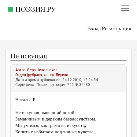
ПОЭЗИЯ.РУ
Вход
Регистрация
ГЛАВНОЕ МЕНЮ
|
ПОЭЗИЯ.РУ
ИЗДАТЕЛЬСТВО
Не искушая
ЖАНРЫ
АВТОРЫ
Автор:
Вера Никольская
Отдел (рубрика, жанр):
Лирика
КОММЕНТАРИИ
Дата и время публикации: 24.12.2010, 12:24:54
Сертификат Поэзия.ру: серия 729 № 84480
ЛИТСАЛОН
Наталье Р.
НОВОСТИ
ПРАВИЛА САЙТА
Не искушая нынешний покой
Заманчивым и дерзким безрассудством,
Мы учимся, как грамоте, искусству
ОТДЕЛЫ И РУБРИКИ
Копить с избытком подлинные чувства,
ИЗБРАННОЕ