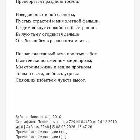
Пренебрегая праздною тоской.
ДАЙДЖЕСТ
Изведав опыт юной слепоты,
ПРОИЗВЕДЕНИЯ
Пустых страстей и мимолётной фальши,
Глядим вокруг спокойно и бесстрашно,
ПЕРЕВОДЫ
Былую тьму отодвигая дальше
От сбывшейся в реальности мечты.
КОНКУРСЫ
ДЕТСКАЯ КОМНАТА
Познав счастливый вкус простых забот
В житейски неизменном мире прозы,
КНИЖНАЯ ПОЛКА
Мы строим жизнь и вещие прогнозы
Тепла и света, не боясь угрозы
ОБЗОР ЛИТЕРАТУРЫ
Сияющих избытком чувств высот.
СТРАНИЦЫ ПАМЯТИ
ОБЪЯВЛЕНИЯ
КОЛОНКА РЕДАКТОРА
Вера Никольская
, 2010
РЕДКОЛЛЕГИЯ
Сертификат Поэзия.ру: серия 729 № 84480 от 24.12.2010
0 |
3 |
3268 |
08.08.2026. 16:47:26
ОТ РЕДАКЦИИ
Произведение оценили (+): []
Произведение оценили (-): []