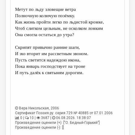
МАЛАЯ ПРОЗА
Метут по льду зловещие ветра
ЭССЕИСТИКА
Полночную колючую позёмку.
Как жизнь пройти легко по льдистой кромке,
ЛИТЕРАТУРОВЕДЕНИЕ
Чтоб слитком цельным, не осколком ломким
КУЛЬТУРОВЕДЕНИЕ
Она смогла остаться до утра?
ПУБЛИЦИСТИКА
Скрипят привычно ранние шаги,
И эхо вторит им рассветным звоном.
РЕЦЕНЗИРОВАНИЕ
Пусть светится надеждою икона,
ЦИКЛЫ ПУБЛИКАЦИЙ
Пока январь господствует на троне
И путь далёк к святыням дорогим.
ТРЕДИАКОВСКИЙ
МЕДИА
ВКОНТАКТЕ
Вера Никольская
, 2006
Сертификат Поэзия.ру: серия 729 № 40885 от 07.01.2006
0 |
10 |
3687 |
06.08.2026. 18:38:07
Произведение оценили (+): ["О. Бедный-Горький"]
Произведение оценили (-): []