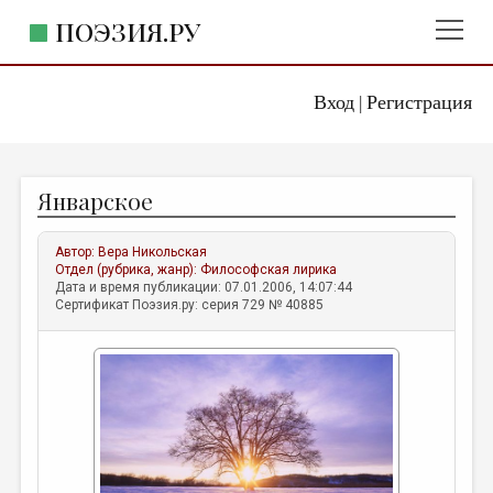
ПОЭЗИЯ.РУ
Вход
Регистрация
ГЛАВНОЕ МЕНЮ
|
ПОЭЗИЯ.РУ
ИЗДАТЕЛЬСТВО
Январское
ЖАНРЫ
АВТОРЫ
Автор:
Вера Никольская
Отдел (рубрика, жанр):
Философская лирика
КОММЕНТАРИИ
Дата и время публикации: 07.01.2006, 14:07:44
Сертификат Поэзия.ру: серия 729 № 40885
ЛИТСАЛОН
НОВОСТИ
ПРАВИЛА САЙТА
ОТДЕЛЫ И РУБРИКИ
ИЗБРАННОЕ