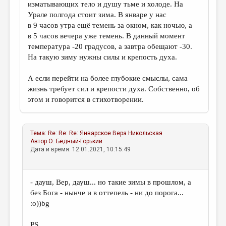
изматывающих тело и душу тьме и холоде. На
Урале полгода стоит зима. В январе у нас
в 9 часов утра ещё темень за окном, как ночью, а
в 5 часов вечера уже темень. В данный момент
температура -20 градусов, а завтра обещают -30.
На такую зиму нужны силы и крепость духа.
А если перейти на более глубокие смыслы, сама
жизнь требует сил и крепости духа. Собственно, об
этом и говорится в стихотворении.
Тема:
Re: Re: Re: Январское
Вера Никольская
Автор
О. Бедный-Горький
Дата и время: 12.01.2021, 10:15:49
- дауш, Вер, дауш... но такие зимы в прошлом, а
без Бога - нынче и в оттепель - ни до порога...
:о))bg
PS