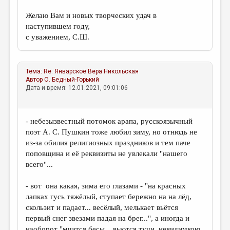
Желаю Вам и новых творческих удач в
наступившем году,
с уважением, С.Ш.
Тема:
Re: Январское
Вера Никольская
Автор
О. Бедный-Горький
Дата и время: 12.01.2021, 09:01:06
- небезызвестный потомок арапа, русскоязычный
поэт А. С. Пушкин тоже любил зиму, но отнюдь не
из-за обилия религиозных праздников и тем паче
поповщина и её реквизиты не увлекали "нашего
всего"...
- вот она какая, зима его глазами - "на красных
лапках гусь тяжёлый, ступает бережно на на лёд,
скользит и падает... весёлый, мелькает вьётся
первый снег звезами падая на брег...", а иногда и
наоборот "мчатся бесы... вьются тучи, невидимкою