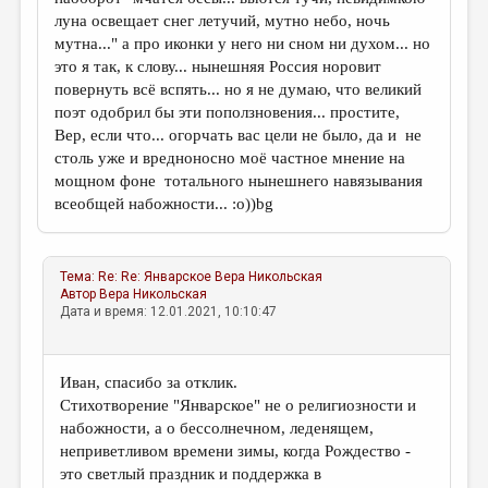
луна освещает снег летучий, мутно небо, ночь
мутна..." а про иконки у него ни сном ни духом... но
это я так, к слову... нынешняя Россия норовит
повернуть всё вспять... но я не думаю, что великий
поэт одобрил бы эти поползновения... простите,
Вер, если что... огорчать вас цели не было, да и не
столь уже и вредноносно моё частное мнение на
мощном фоне тотального нынешнего навязывания
всеобщей набожности... :о))bg
Тема:
Re: Re: Январское
Вера Никольская
Автор
Вера Никольская
Дата и время: 12.01.2021, 10:10:47
Иван, спасибо за отклик.
Стихотворение "Январское" не о религиозности и
набожности, а о бессолнечном, леденящем,
неприветливом времени зимы, когда Рождество -
это светлый праздник и поддержка в