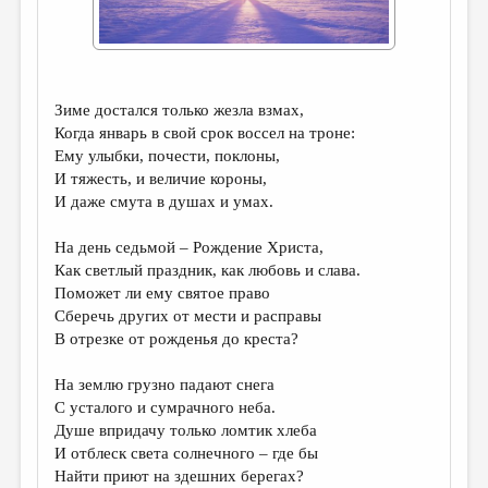
ДАЙДЖЕСТ
ПРОИЗВЕДЕНИЯ
ПЕРЕВОДЫ
Зиме достался только жезла взмах,
Когда январь в свой срок воссел на троне:
КОНКУРСЫ
Ему улыбки, почести, поклоны,
И тяжесть, и величие короны,
ДЕТСКАЯ КОМНАТА
И даже смута в душах и умах.
КНИЖНАЯ ПОЛКА
На день седьмой – Рождение Христа,
ОБЗОР ЛИТЕРАТУРЫ
Как светлый праздник, как любовь и слава.
Поможет ли ему святое право
СТРАНИЦЫ ПАМЯТИ
Сберечь других от мести и расправы
ОБЪЯВЛЕНИЯ
В отрезке от рожденья до креста?
На землю грузно падают снега
КОЛОНКА РЕДАКТОРА
С усталого и сумрачного неба.
РЕДКОЛЛЕГИЯ
Душе впридачу только ломтик хлеба
И отблеск света солнечного – где бы
ОТ РЕДАКЦИИ
Найти приют на здешних берегах?