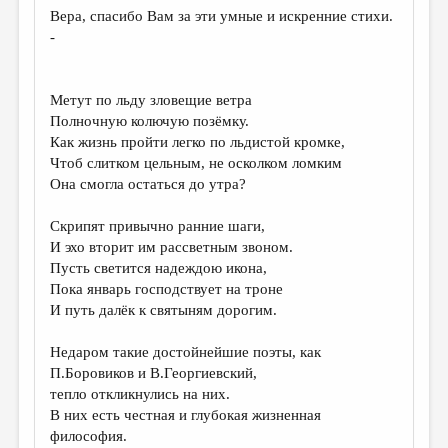
Вера, спасибо Вам за эти умные и искренние стихи.
-
Метут по льду зловещие ветра
Полночную колючую позёмку.
Как жизнь пройти легко по льдистой кромке,
Чтоб слитком цельным, не осколком ломким
Она смогла остаться до утра?
Скрипят привычно ранние шаги,
И эхо вторит им рассветным звоном.
Пусть светится надеждою икона,
Пока январь господствует на троне
И путь далёк к святыням дорогим.
Недаром такие достойнейшие поэты, как
П.Боровиков и В.Георгиевский,
тепло откликнулись на них.
В них есть честная и глубокая жизненная
философия.