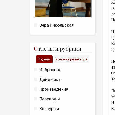
К
В
З
Н
Вера Никольская
И
Г
К
О
тделы и рубрики
Г
Отделы
Колонка редактора
П
Т
Избранное
О
Т
Дайджест
Произведения
Л
М
Переводы
И
К
Конкурсы