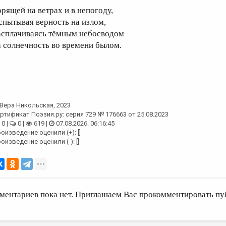
орящей на ветрах и в непогоду,
спытывая верность на излом,
асплачиваясь тёмным небосводом
а солнечность во времени былом.
Вера Никольская
, 2023
ртификат Поэзия.ру: серия 729 № 176663 от 25.08.2023
0 |
0 |
619 |
07.08.2026. 06:16:45
оизведение оценили (+): []
оизведение оценили (-): []
ментариев пока нет. Приглашаем Вас прокомментировать пу