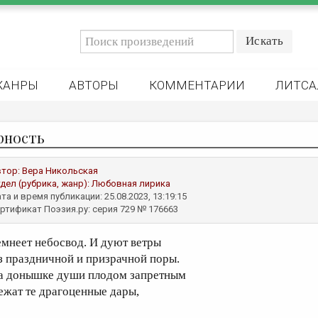
ЖАНРЫ
АВТОРЫ
КОММЕНТАРИИ
ЛИТСА
рность
втор:
Вера Никольская
дел (рубрика, жанр):
Любовная лирика
та и время публикации: 25.08.2023, 13:19:15
ртификат Поэзия.ру: серия 729 № 176663
емнеет небосвод. И дуют ветры
з праздничной и призрачной поры.
а донышке души плодом запретным
ежат те драгоценные дары,