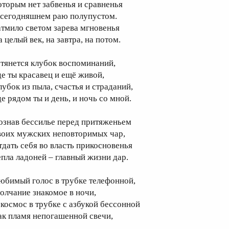
оторым нет забвенья и сравненья
 сегодняшнем раю полупустом.
атмило светом зарева мгновенья
а целый век, на завтра, на потом.
 тянется клубок воспоминаний,
де ты красавец и ещё живой,
лубок из пыла, счастья и страданий,
де рядом ты и день, и ночь со мной.
ознав бессилье перед притяженьем
воих мужских неповторимых чар,
тдать себя во власть прикосновенья
епла ладоней – главный жизни дар.
юбимый голос в трубке телефонной,
олчание знакомое в ночи,
 космос в трубке с азбукой бессонной
ак пламя непогашенной свечи,