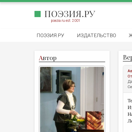
ПОЭЗИЯ.РУ
poezia.ru est. 2001
ПОЭЗИЯ.РУ
ИЗДАТЕЛЬСТВО
Ве
А
втор
А
От
Да
Се
Т
И
Н
Л