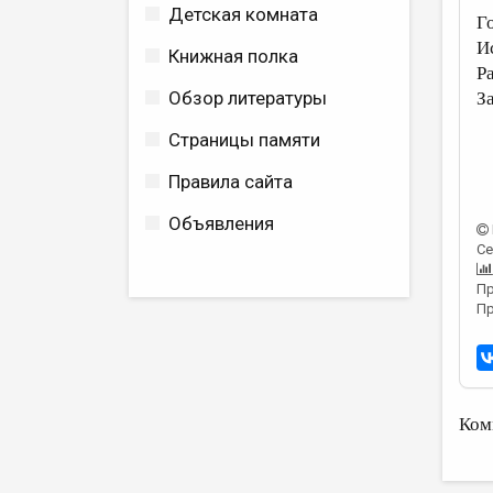
Детская комната
Г
И
Книжная полка
Р
Обзор литературы
З
Страницы памяти
Правила сайта
Объявления
Се
Пр
Пр
Ком