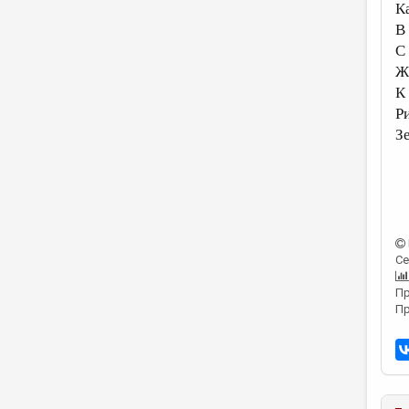
К
В
С
Ж
К
Р
З
Се
Пр
Пр