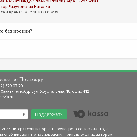
ма:
Re: Катманду (Элле Крыловой)
Вера Никольская
втор
Разумовская Наталья
та и время: 18.12.2010, 00:18:39
то без иронии?
ельство Поэзия.ру
12) 679-07-70
 Санкт-Петербург, ул. Хрустальная, 18, офис 412
ezia.ru
Поддержать
- 2026 Литературный портал Поэзия.ру. В сети с 2001 года.
на опубликованные произведения принадлежат их авторам.