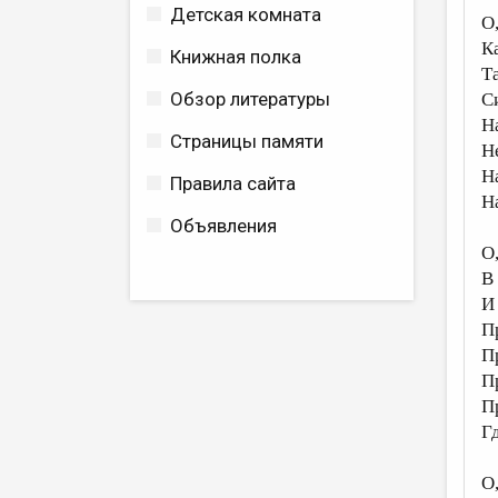
Детская комната
О
К
Книжная полка
Т
Обзор литературы
С
Н
Страницы памяти
Н
Н
Правила сайта
Н
Объявления
О
В
И
П
П
П
П
Г
О