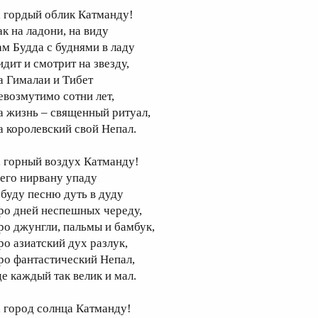
, гордый облик Катманду!
ак на ладони, на виду
ам Будда с буднями в ладу
идит и смотрит на звезду,
а Гималаи и Тибет
евозмутимо сотни лет,
а жизнь – священный ритуал,
а королевский свой Непал.
, горный воздух Катманду!
 его нирвану упаду
 буду песню дуть в дуду
ро дней неспешных череду,
ро джунгли, пальмы и бамбук,
ро азиатский дух разлук,
ро фантастический Непал,
де каждый так велик и мал.
, город солнца Катманду!