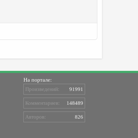
На портале:
Произведений:
91991
Комментариев:
148489
Авторов:
826