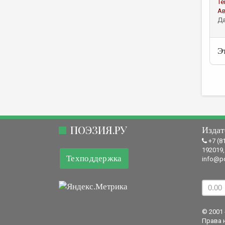
Те
А
Да
Э
ПОЭЗИЯ.РУ
Издат
+7 (8
192019,
Техподдержка
info@po
© 2001 
Права 