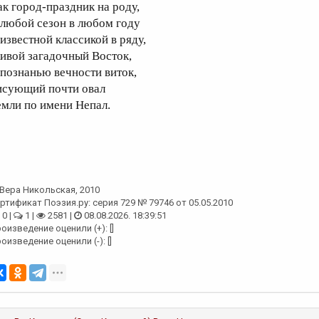
ак город-праздник на роду,
 любой сезон в любом году
 известной классикой в ряду,
ивой загадочный Восток,
 познанью вечности виток,
исующий почти овал
емли по имени Непал.
Вера Никольская
, 2010
ртификат Поэзия.ру: серия 729 № 79746 от 05.05.2010
0 |
1 |
2581 |
08.08.2026. 18:39:51
оизведение оценили (+): []
оизведение оценили (-): []