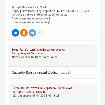
МАЛАЯ ПРОЗА
Вера Никольская
, 2024
ЭССЕИСТИКА
Сертификат Поэзия.ру: серия 729 № 179640 от 05.01.2024
0 |
6 |
655 |
09.08.2026. 09:36:22
ЛИТЕРАТУРОВЕДЕНИЕ
Произведение оценили (+): []
Произведение оценили (-): []
КУЛЬТУРОВЕДЕНИЕ
ПУБЛИЦИСТИКА
РЕЦЕНЗИРОВАНИЕ
Тема:
Re: Усталый мир
Вера Никольская
ЦИКЛЫ ПУБЛИКАЦИЙ
Автор
Андрей Земсков
Дата и время: 07.01.2024, 23:48:33
ТРЕДИАКОВСКИЙ
МЕДИА
Спасибо Вам за стихи! Добра и мира!
ВКОНТАКТЕ
Тема:
Re: Re: Усталый мир
Вера Никольская
Автор
О. Бедный-Горький
Дата и время: 08.01.2024, 09:18:28