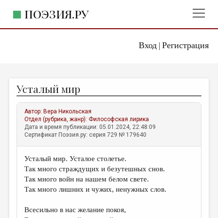
ПОЭЗИЯ.РУ
Вход
Регистрация
ГЛАВНОЕ МЕНЮ
|
ПОЭЗИЯ.РУ
ИЗДАТЕЛЬСТВО
Усталый мир
ЖАНРЫ
АВТОРЫ
Автор:
Вера Никольская
Отдел (рубрика, жанр):
Философская лирика
КОММЕНТАРИИ
Дата и время публикации: 05.01.2024, 22:48:09
Сертификат Поэзия.ру: серия 729 № 179640
ЛИТСАЛОН
Усталый мир. Усталое столетье.
НОВОСТИ
Так много страждущих и безутешных снов.
ПРАВИЛА САЙТА
Так много войн на нашем белом свете.
Так много лишних и чужих, ненужных слов.
ОТДЕЛЫ И РУБРИКИ
Всесильно в нас желание покоя,
ИЗБРАННОЕ