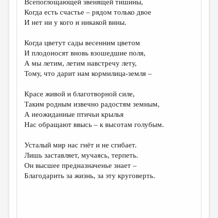
Всепоглощающей звенящей тишины,
Когда есть счастье – рядом только двое
ДАЙДЖЕСТ
И нет ни у кого и никакой вины.
ПРОИЗВЕДЕНИЯ
Когда цветут сады весенним цветом
ПЕРЕВОДЫ
И плодоносят вновь взошедшие поля,
А мы летим, летим навстречу лету,
КОНКУРСЫ
Тому, что дарит нам кормилица-земля –
ДЕТСКАЯ КОМНАТА
Красе живой и благотворной силе,
КНИЖНАЯ ПОЛКА
Таким родным извечно радостям земным,
А неожиданные птичьи крылья
ОБЗОР ЛИТЕРАТУРЫ
Нас обращают ввысь – к высотам голубым.
СТРАНИЦЫ ПАМЯТИ
Усталый мир нас гнёт и не сгибает.
ОБЪЯВЛЕНИЯ
Лишь заставляет, мучаясь, терпеть.
Он высшее предназначенье знает –
КОЛОНКА РЕДАКТОРА
Благодарить за жизнь, за эту круговерть.
РЕДКОЛЛЕГИЯ
ОТ РЕДАКЦИИ