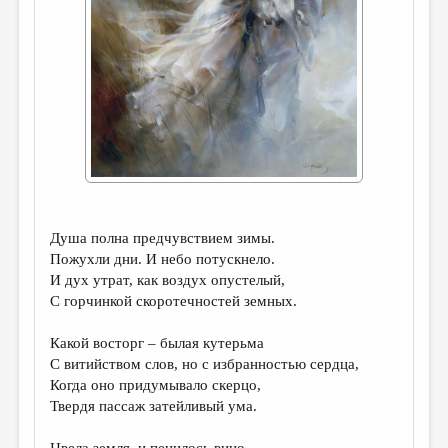
ДАЙДЖЕСТ
ПРОИЗВЕДЕНИЯ
ПЕРЕВОДЫ
КОНКУРСЫ
ДЕТСКАЯ КОМНАТА
КНИЖНАЯ ПОЛКА
Душа полна предчувствием зимы.
ОБЗОР ЛИТЕРАТУРЫ
Пожухли дни. И небо потускнело.
СТРАНИЦЫ ПАМЯТИ
И дух утрат, как воздух опустелый,
С горчинкой скоротечностей земных.
ОБЪЯВЛЕНИЯ
Какой восторг – былая кутерьма
КОЛОНКА РЕДАКТОРА
С витийством слов, но с избранностью сердца,
РЕДКОЛЛЕГИЯ
Когда оно придумывало скерцо,
Твердя пассаж затейливый ума.
ОТ РЕДАКЦИИ
Цвела земля, и пенилось вино,