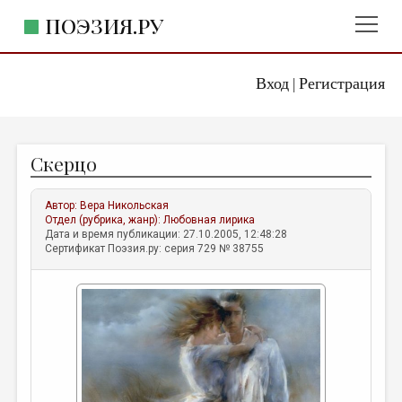
ПОЭЗИЯ.РУ
Вход
Регистрация
ГЛАВНОЕ МЕНЮ
|
ПОЭЗИЯ.РУ
ИЗДАТЕЛЬСТВО
Скерцо
ЖАНРЫ
АВТОРЫ
Автор:
Вера Никольская
Отдел (рубрика, жанр):
Любовная лирика
КОММЕНТАРИИ
Дата и время публикации: 27.10.2005, 12:48:28
Сертификат Поэзия.ру: серия 729 № 38755
ЛИТСАЛОН
НОВОСТИ
ПРАВИЛА САЙТА
ОТДЕЛЫ И РУБРИКИ
ИЗБРАННОЕ