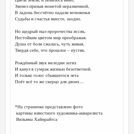
МАЛАЯ ПРОЗА
Звенел призыв монетой неразменной,
ЭССЕИСТИКА
В ладонь бессчётно падали мгновенья
Судьбы и счастья вместе, заодно.
ЛИТЕРАТУРОВЕДЕНИЕ
Но щедрый пыл пророчества иссяк,
КУЛЬТУРОВЕДЕНИЕ
Нестойким цветом мир преображая.
ПУБЛИЦИСТИКА
Душа от боли сжалась, чуть живая,
Твердя себе, что прошлое – пустяк.
РЕЦЕНЗИРОВАНИЕ
Рождённый звук мелодии затих
ЦИКЛЫ ПУБЛИКАЦИЙ
И канул в сумрак жизнью безответной.
ТРЕДИАКОВСКИЙ
И только голос сбывшегося лета
Поёт всё то же скерцо для двоих…
МЕДИА
ВКОНТАКТЕ
*На страничке представлено фото
картины известного художника-акварелиста
Вильяма Хайнрайтса