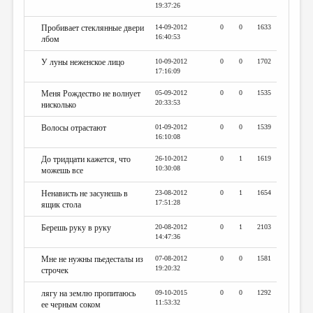
19:37:26
Пробивает стеклянные двери
14-09-2012
0
0
1633
16:40:53
лбом
У луны неженское лицо
10-09-2012
0
0
1702
17:16:09
Меня Рождество не волнует
05-09-2012
0
0
1535
20:33:53
нисколько
Волосы отрастают
01-09-2012
0
0
1539
16:10:08
До тридцати кажется, что
26-10-2012
0
1
1619
10:30:08
можешь все
Ненависть не засунешь в
23-08-2012
0
1
1654
17:51:28
ящик стола
Берешь руку в руку
20-08-2012
0
1
2103
14:47:36
Мне не нужны пьедесталы из
07-08-2012
0
0
1581
19:20:32
строчек
лягу на землю пропитаюсь
09-10-2015
0
0
1292
11:53:32
ее черным соком