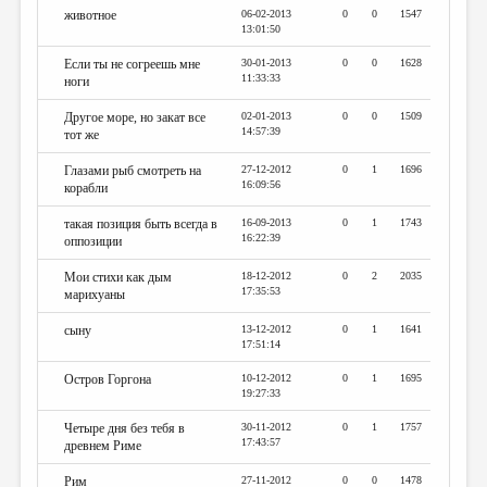
животное
06-02-2013
0
0
1547
13:01:50
Если ты не согреешь мне
30-01-2013
0
0
1628
11:33:33
ноги
Другое море, но закат все
02-01-2013
0
0
1509
14:57:39
тот же
Глазами рыб смотреть на
27-12-2012
0
1
1696
16:09:56
корабли
такая позиция быть всегда в
16-09-2013
0
1
1743
16:22:39
оппозиции
Мои стихи как дым
18-12-2012
0
2
2035
17:35:53
марихуаны
сыну
13-12-2012
0
1
1641
17:51:14
Остров Горгона
10-12-2012
0
1
1695
19:27:33
Четыре дня без тебя в
30-11-2012
0
1
1757
17:43:57
древнем Риме
Рим
27-11-2012
0
0
1478