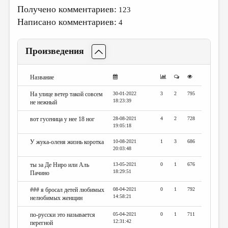
МАЛАЯ ПРОЗА
Получено комментариев:
123
ЭССЕИСТИКА
Написано комментариев:
4
ЛИТЕРАТУРОВЕДЕНИЕ
Произведения
КУЛЬТУРОВЕДЕНИЕ
ПУБЛИЦИСТИКА
Название
РЕЦЕНЗИРОВАНИЕ
На улице ветер такой совсем
30-01-2022
3
2
795
18:23:39
не нежный
ЦИКЛЫ ПУБЛИКАЦИЙ
вот гусеница у нее 18 ног
28-08-2021
4
2
728
19:05:18
ТРЕДИАКОВСКИЙ
У жука-оленя жизнь коротка
10-08-2021
1
3
686
МЕДИА
20:03:48
ВКОНТАКТЕ
ты за Де Ниро или Аль
13-05-2021
0
1
676
18:29:51
Пачино
### я бросал детей любимых
08-04-2021
0
1
792
14:58:21
нелюбимых женщин
по-русски это называется
05-04-2021
0
1
711
12:31:42
перегной