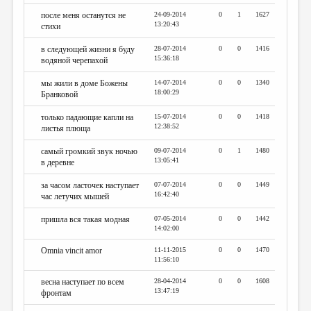
после меня останутся не
24-09-2014
0
1
1627
13:20:43
стихи
в следующей жизни я буду
28-07-2014
0
0
1416
15:36:18
водяной черепахой
мы жили в доме Божены
14-07-2014
0
0
1340
18:00:29
Бранковой
только падающие капли на
15-07-2014
0
0
1418
12:38:52
листья плюща
самый громкий звук ночью
09-07-2014
0
1
1480
13:05:41
в деревне
за часом ласточек наступает
07-07-2014
0
0
1449
16:42:40
час летучих мышей
пришла вся такая модная
07-05-2014
0
0
1442
14:02:00
Omnia vincit amor
11-11-2015
0
0
1470
11:56:10
весна наступает по всем
28-04-2014
0
0
1608
13:47:19
фронтам