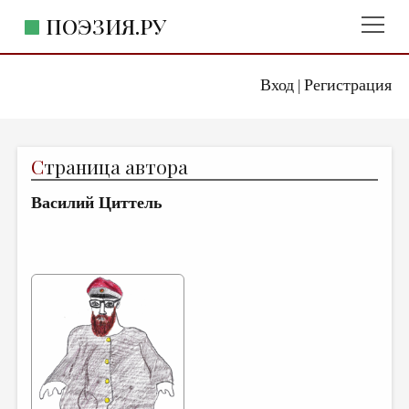
ПОЭЗИЯ.РУ
Вход
Регистрация
ГЛАВНОЕ МЕНЮ
|
ПОЭЗИЯ.РУ
ИЗДАТЕЛЬСТВО
С
траница автора
ЖАНРЫ
Василий Циттель
АВТОРЫ
КОММЕНТАРИИ
ЛИТСАЛОН
НОВОСТИ
ПРАВИЛА САЙТА
ОТДЕЛЫ И РУБРИКИ
ИЗБРАННОЕ