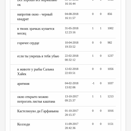
Все хорошо все нормально
16:16:44
ок
напротив окно - черный
04-08-2018
0
0
856
16:11:57
квадрат
в твоих зрачках купается
31-05-2018
1
1
1002
12:23:16
месяц
горячее сердце
10-04-2018
0
0
982
19:33:52
если ты умрешь я тебя убью
22-02-2018
1
0
1237
00:32:12
в животе у рыбы Сальма
12-02-2018
0
0
1056
22:03:51
Хайек
аритмия
04-02-2018
-1
0
1037
13:02:06
окно открыто можно
13-10-2017
1
1
1213
09:25:37
потрогать листья каштана
Кастелноуво ди Гарфаньяна
01-10-2017
0
0
1016
20:15:37
Коллоди
11-09-2017
0
0
1151
20:42:36