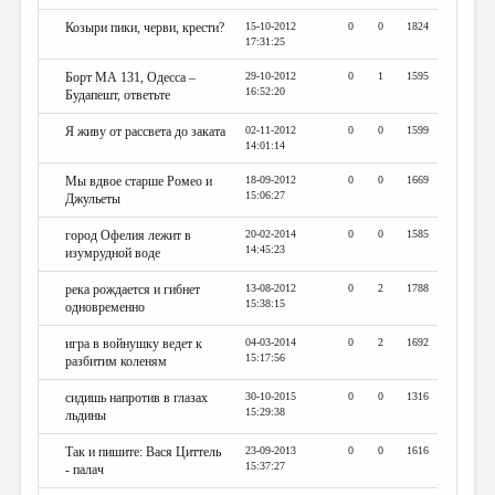
Козыри пики, черви, крести?
15-10-2012
0
0
1824
17:31:25
Борт МА 131, Одесса –
29-10-2012
0
1
1595
16:52:20
Будапешт, ответьте
Я живу от рассвета до заката
02-11-2012
0
0
1599
14:01:14
Мы вдвое старше Ромео и
18-09-2012
0
0
1669
15:06:27
Джульеты
город Офелия лежит в
20-02-2014
0
0
1585
14:45:23
изумрудной воде
река рождается и гибнет
13-08-2012
0
2
1788
15:38:15
одновременно
игра в войнушку ведет к
04-03-2014
0
2
1692
15:17:56
разбитим коленям
сидишь напротив в глазах
30-10-2015
0
0
1316
15:29:38
льдины
Так и пишите: Вася Циттель
23-09-2013
0
0
1616
15:37:27
- палач