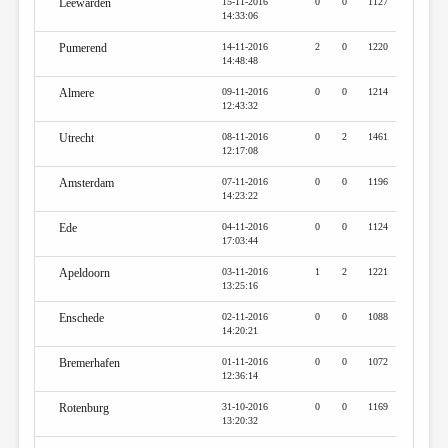
Leewarden
15-11-2016
0
0
1127
14:33:06
Pumerend
14-11-2016
2
0
1220
14:48:48
Almere
09-11-2016
0
0
1214
12:43:32
Utrecht
08-11-2016
0
2
1461
12:17:08
Amsterdam
07-11-2016
0
0
1196
14:23:22
Ede
04-11-2016
0
0
1124
17:03:44
Apeldoorn
03-11-2016
1
2
1221
13:25:16
Enschede
02-11-2016
0
0
1088
14:20:21
Bremerhafen
01-11-2016
0
0
1072
12:36:14
Rotenburg
31-10-2016
0
0
1169
13:20:32