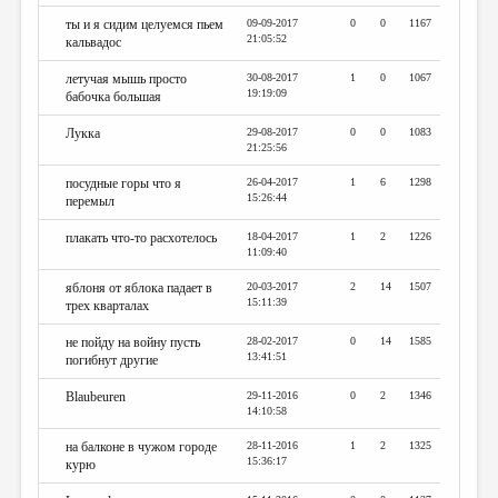
ты и я сидим целуемся пьем
09-09-2017
0
0
1167
21:05:52
кальвадос
летучая мышь просто
30-08-2017
1
0
1067
19:19:09
бабочка большая
Лукка
29-08-2017
0
0
1083
21:25:56
посудные горы что я
26-04-2017
1
6
1298
15:26:44
перемыл
плакать что-то расхотелось
18-04-2017
1
2
1226
11:09:40
яблоня от яблока падает в
20-03-2017
2
14
1507
15:11:39
трех кварталах
не пойду на войну пусть
28-02-2017
0
14
1585
13:41:51
погибнут другие
Blaubeuren
29-11-2016
0
2
1346
14:10:58
на балконе в чужом городе
28-11-2016
1
2
1325
15:36:17
курю