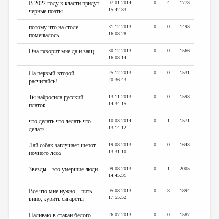
В 2022 году к власти придут
07-01-2014
0
4
1773
15:42:33
черные поэты
потому что на столе
31-12-2013
0
0
1493
16:08:28
помещалось
Она говорит мне да и заяц
30-12-2013
0
0
1566
16:08:14
На первый-второй
25-12-2013
0
0
1531
20:36:43
расчитайсь!
Ты набросила русский
13-11-2013
0
0
1593
14:34:15
платок
что делать что делать что
10-03-2014
0
1
1571
13:14:12
делать
Лай собак заглушает шепот
19-08-2013
0
0
1643
13:31:10
ночного леса
Звезды – это умершие люди
09-08-2013
0
1
2005
14:45:31
Все что мне нужно – пить
05-08-2013
0
3
1894
17:55:52
вино, курить сигареты
Наливаю в стакан белого
26-07-2013
0
0
1587