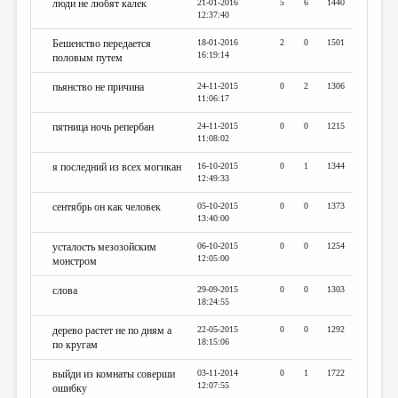
люди не любят калек
21-01-2016
5
6
1440
12:37:40
Бешенство передается
18-01-2016
2
0
1501
16:19:14
половым путем
пьянство не причина
24-11-2015
0
2
1306
11:06:17
пятница ночь репербан
24-11-2015
0
0
1215
11:08:02
я последний из всех могикан
16-10-2015
0
1
1344
12:49:33
сентябрь он как человек
05-10-2015
0
0
1373
13:40:00
усталость мезозойским
06-10-2015
0
0
1254
12:05:00
монстром
слова
29-09-2015
0
0
1303
18:24:55
дерево растет не по дням а
22-05-2015
0
0
1292
18:15:06
по кругам
выйди из комнаты соверши
03-11-2014
0
1
1722
12:07:55
ошибку