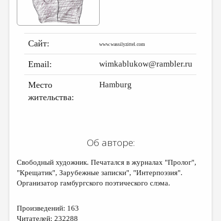
ДАЙДЖЕСТ
ПРОИЗВЕДЕНИЯ
Сайт:
www.wassilyzittel.com
ПЕРЕВОДЫ
Email:
wimkablukow@rambler.ru
КОНКУРСЫ
ДЕТСКАЯ КОМНАТА
Место
Hamburg
жительства:
КНИЖНАЯ ПОЛКА
ОБЗОР ЛИТЕРАТУРЫ
СТРАНИЦЫ ПАМЯТИ
Об авторе:
ОБЪЯВЛЕНИЯ
Свободный художник. Печатался в журналах "Пролог",
"Крещатик", Зарубежные записки", "Интерпоэзия".
КОЛОНКА РЕДАКТОРА
Организатор гамбургского поэтического слэма.
РЕДКОЛЛЕГИЯ
ОТ РЕДАКЦИИ
Произведений: 163
Читателей: 232288