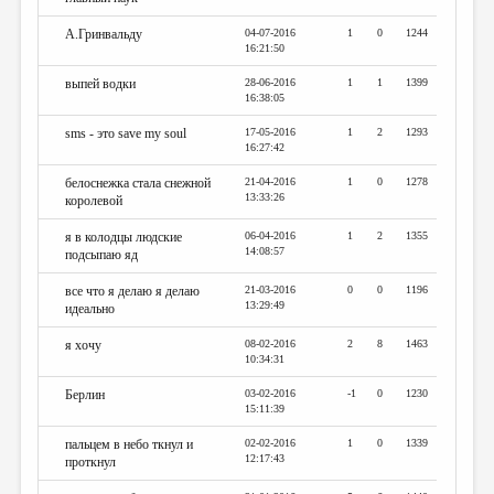
А.Гринвальду
04-07-2016
1
0
1244
16:21:50
выпей водки
28-06-2016
1
1
1399
16:38:05
sms - это save my soul
17-05-2016
1
2
1293
16:27:42
белоснежка стала снежной
21-04-2016
1
0
1278
13:33:26
королевой
я в колодцы людские
06-04-2016
1
2
1355
14:08:57
подсыпаю яд
все что я делаю я делаю
21-03-2016
0
0
1196
13:29:49
идеально
я хочу
08-02-2016
2
8
1463
10:34:31
Берлин
03-02-2016
-1
0
1230
15:11:39
пальцем в небо ткнул и
02-02-2016
1
0
1339
12:17:43
проткнул