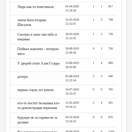
Люди как-то измельчали
01-04-2020
1
1
817
15:34:58
зачем быть вторым
31-03-2020
1
3
768
12:55:07
Шагалом
Смотрю в окно там небо и
28-03-2020
1
3
739
15:12:05
машины
Поймал мамонта – вечером
20-08-2019
0
1
756
22:09:56
мясо
У дверей стоит Алан Гуэрра
15-08-2019
1
4
809
20:43:00
дочери
05-08-2019
2
3
940
21:52:54
первые сорок лет комом
10-07-2019
0
0
795
19:23:47
кто-то постит тюльпаны кто-
11-05-2019
2
4
931
19:18:12
то демонстрации первомая
будущее не за горами не за
03-10-2018
0
0
876
13:10:32
долами
30-09-2018
0
0
1163