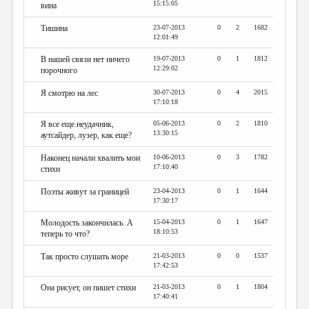
15:15:05
вина
Тишина
23-07-2013
0
2
1682
12:01:49
В нашей связи нет ничего
19-07-2013
0
1
1812
12:29:02
порочного
Я смотрю на лес
30-07-2013
0
4
2015
17:10:18
Я все еще неудачник,
05-06-2013
0
2
1810
13:30:15
аутсайдер, лузер, как еще?
Наконец начали хвалить мои
10-06-2013
0
3
1782
17:10:40
стихи
Поэты живут за границей
23-04-2013
0
1
1644
17:30:17
Молодость закончилась. А
15-04-2013
0
1
1647
18:10:53
теперь то что?
Так просто слушать море
21-03-2013
0
0
1537
17:42:53
Она рисует, он пишет стихи
21-03-2013
0
1
1804
17:40:41