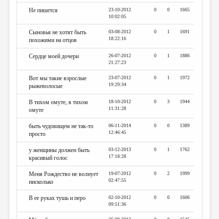
Не пишется
23-10-2012
0
0
1665
10:02:05
Сыновья не хотят быть
03-08-2012
0
1
1691
18:22:16
похожими на отцов
Сердце моей дочери
26-07-2012
0
1
1886
21:27:23
Вот мы такие взрослые
23-07-2012
0
1
1972
19:29:34
рыжеволосые
В тихом омуте, в тихом
18-10-2012
0
3
1944
11:31:28
омуте
быть чудовищем не так-то
06-11-2014
0
0
1389
12:46:45
просто
у женщины должен быть
03-12-2013
0
1
1762
17:18:28
красивый голос
Меня Рождество не волнует
19-07-2012
0
2
1999
02:47:55
нисколько
В ее руках тушь и перо
02-10-2012
0
0
1606
09:51:36