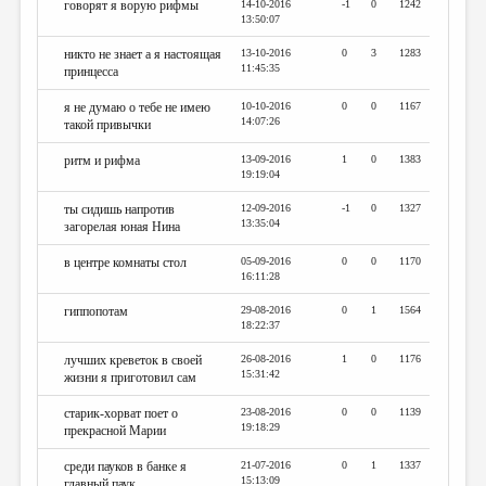
говорят я ворую рифмы
14-10-2016
-1
0
1242
13:50:07
никто не знает а я настоящая
13-10-2016
0
3
1283
11:45:35
принцесса
я не думаю о тебе не имею
10-10-2016
0
0
1167
14:07:26
такой привычки
ритм и рифма
13-09-2016
1
0
1383
19:19:04
ты сидишь напротив
12-09-2016
-1
0
1327
13:35:04
загорелая юная Нина
в центре комнаты стол
05-09-2016
0
0
1170
16:11:28
гиппопотам
29-08-2016
0
1
1564
18:22:37
лучших креветок в своей
26-08-2016
1
0
1176
15:31:42
жизни я приготовил сам
старик-хорват поет о
23-08-2016
0
0
1139
19:18:29
прекрасной Марии
среди пауков в банке я
21-07-2016
0
1
1337
15:13:09
главный паук