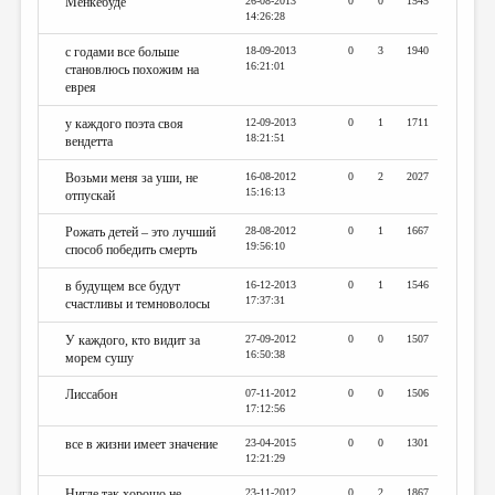
Мёнкебуде
26-08-2013
0
0
1545
14:26:28
с годами все больше
18-09-2013
0
3
1940
16:21:01
становлюсь похожим на
еврея
у каждого поэта своя
12-09-2013
0
1
1711
18:21:51
вендетта
Возьми меня за уши, не
16-08-2012
0
2
2027
15:16:13
отпускай
Рожать детей – это лучший
28-08-2012
0
1
1667
19:56:10
способ победить смерть
в будущем все будут
16-12-2013
0
1
1546
17:37:31
счастливы и темноволосы
У каждого, кто видит за
27-09-2012
0
0
1507
16:50:38
морем сушу
Лиссабон
07-11-2012
0
0
1506
17:12:56
все в жизни имеет значение
23-04-2015
0
0
1301
12:21:29
Нигде так хорошо не
23-11-2012
0
2
1867