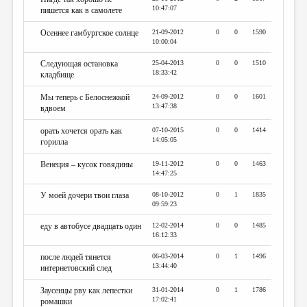
10:47:07
пишется как в самолете
Осеннее гамбургское солнце
21-09-2012
0
0
1590
10:00:04
Cледующая остановка
25-04-2013
0
0
1510
18:33:42
кладбище
Мы теперь с Белоснежкой
24-09-2012
0
0
1601
13:47:38
вдвоем
орать хочется орать как
07-10-2015
0
0
1414
14:05:05
горилла
Венеция – кусок говядины
19-11-2012
0
0
1463
14:47:25
У моей дочери твои глаза
08-10-2012
0
1
1835
09:59:23
еду в автобусе двадцать один
12-02-2014
0
0
1485
16:12:33
после людей тянется
06-03-2014
0
1
1496
13:44:40
интернетовский след
Заусенцы рву как лепестки
31-01-2014
0
1
1786
17:02:41
ромашки