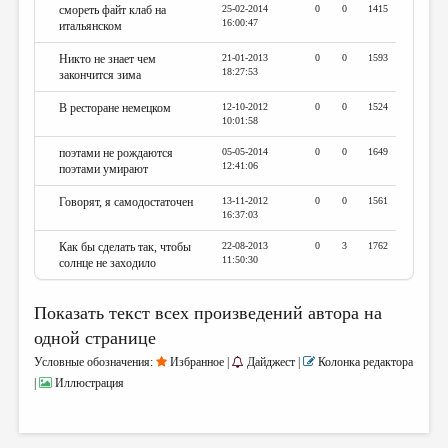
смореть файт клаб на
25-02-2014
0
0
1415
16:00:47
итальянском
Никто не знает чем
21-01-2013
0
0
1593
18:27:53
закончится зима
В ресторане немецком
12-10-2012
0
0
1524
10:01:58
поэтами не рождаются
05-05-2014
0
0
1649
12:41:06
поэтами умирают
Говорят, я самодостаточен
13-11-2012
0
0
1561
16:37:03
Как бы сделать так, чтобы
22-08-2013
0
3
1762
11:50:30
солнце не заходило
Показать текст всех произведений автора на
одной странице
Условные обозначения:
Избранное |
Дайджест |
Колонка редактора
|
Иллюстрация