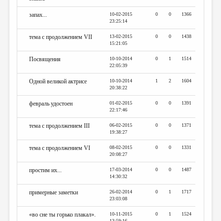
запах...
10-02-2015
0
0
1366
23:25:14
тема с продолжением VII
13-02-2015
0
0
1438
15:21:05
Посвящения
10-10-2014
0
1
1514
22:05:39
Одной великой актрисе
10-10-2014
1
2
1604
20:38:22
февраль удостоен
01-02-2015
0
0
1391
22:17:46
тема с продолжением III
06-02-2015
0
0
1371
19:38:27
тема с продолжением VI
08-02-2015
0
0
1331
20:08:27
простим их...
17-03-2014
0
0
1487
14:30:32
примерные заметки
26-02-2014
0
1
1717
23:03:08
«во сне ты горько плакал».
10-11-2015
0
1
1524
13:59:16