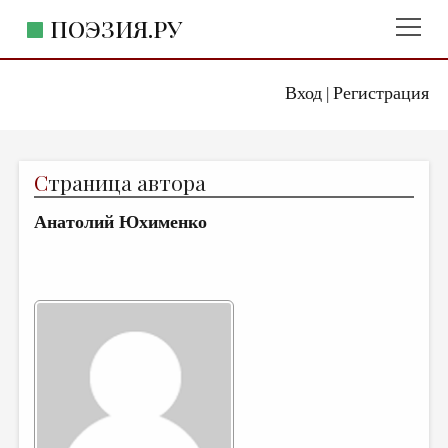
ПОЭЗИЯ.РУ
Вход
Регистрация
ГЛАВНОЕ МЕНЮ
|
ПОЭЗИЯ.РУ
ИЗДАТЕЛЬСТВО
С
траница автора
ЖАНРЫ
Анатолий Юхименко
АВТОРЫ
КОММЕНТАРИИ
ЛИТСАЛОН
НОВОСТИ
ПРАВИЛА САЙТА
ОТДЕЛЫ И РУБРИКИ
ИЗБРАННОЕ