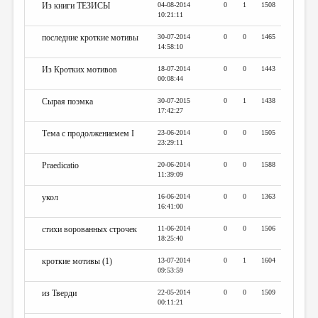
Из книги ТЕЗИСЫ
04-08-2014
0
1
1508
10:21:11
последние кроткие мотивы
30-07-2014
0
0
1465
14:58:10
Из Кротких мотивов
18-07-2014
0
0
1443
00:08:44
Сырая поэмка
30-07-2015
0
1
1438
17:42:27
Тема с продолжениемем I
23-06-2014
0
0
1505
23:29:11
Praedicatio
20-06-2014
0
0
1588
11:39:09
укол
16-06-2014
0
0
1363
16:41:00
стихи ворованных строчек
11-06-2014
0
0
1506
18:25:40
кроткие мотивы (1)
13-07-2014
0
1
1604
09:53:59
из Тверди
22-05-2014
0
0
1509
00:11:21