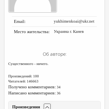
ДАЙДЖЕСТ
ПРОИЗВЕДЕНИЯ
Email:
yukhimenkoai@ukr.net
ПЕРЕВОДЫ
Место жительства:
Украина г. Канев
КОНКУРСЫ
ДЕТСКАЯ КОМНАТА
КНИЖНАЯ ПОЛКА
Об авторе:
ОБЗОР ЛИТЕРАТУРЫ
Существенного - ничего.
СТРАНИЦЫ ПАМЯТИ
ОБЪЯВЛЕНИЯ
Произведений: 100
Читателей: 146663
КОЛОНКА РЕДАКТОРА
Получено комментариев:
34
Написано комментариев:
РЕДКОЛЛЕГИЯ
36
ОТ РЕДАКЦИИ
Произведения