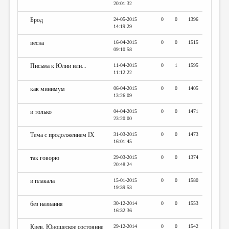
20:01:32
Брод
24-05-2015
0
0
1396
14:19:29
весна
16-04-2015
0
0
1515
09:10:58
Письма к Юлии или...
11-04-2015
0
1
1595
11:12:22
как минимум
06-04-2015
0
0
1405
13:26:09
и только
04-04-2015
0
0
1471
23:20:00
Тема с продoлжением IX
31-03-2015
0
0
1473
16:01:45
так говорю
29-03-2015
0
0
1374
20:48:24
и плакала
15-01-2015
0
0
1580
19:39:53
без названия
30-12-2014
0
0
1553
16:32:36
Киев. Юношеское состояние
29-12-2014
0
0
1542