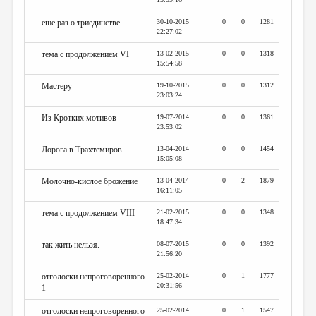
еще раз о триединстве
30-10-2015
0
0
1281
22:27:02
тема с продолжением VI
13-02-2015
0
0
1318
15:54:58
Мастеру
19-10-2015
0
0
1312
23:03:24
Из Кротких мотивов
19-07-2014
0
0
1361
23:53:02
Дорога в Трахтемиров
13-04-2014
0
0
1454
15:05:08
Молочно-кислое брожение
13-04-2014
0
2
1879
16:11:05
тема с продолжением VIII
21-02-2015
0
0
1348
18:47:34
так жить нельзя.
08-07-2015
0
0
1392
21:56:20
отголоски непроговоренного
25-02-2014
0
1
1777
20:31:56
1
отголоски непроговоренного
25-02-2014
0
1
1547