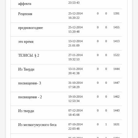
23:53:43
аффекта
Рецензия
25-12-2014
0
0
1391
16:20:22
предновогоднее
25-12-2014
0
0
1455
15:20:48
это время
13-12-2014
0
0
1413
21:01:09
ТЕЗИСЫ. § 2
27-11-2014
0
0
1522
19:32:53
Из Тверди
13-11-2014
0
0
1444
20:41:38
посвящения- 3
31-10-2014
0
0
1447
17:58:29
посвящения - 2
19-10-2014
0
0
1462
12:53:34
Из тверди
07-12-2014
0
0
1443
18:45:08
Из мелкогумусного беса
07-10-2014
0
1
1631
22:03:48