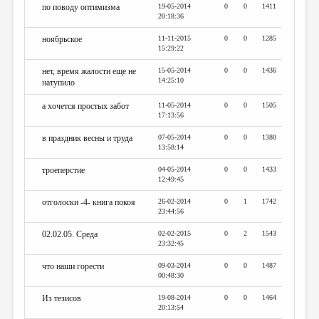
по поводу оптимизма
19-05-2014
0
0
1411
20:18:36
ноябрьское
11-11-2015
0
0
1285
15:29:22
нет, время жалости еще не
15-05-2014
0
0
1436
14:25:10
натупило
а хочется простых забот
11-05-2014
0
0
1505
17:13:56
в праздник весны и труда
07-05-2014
0
0
1380
13:58:14
троеперстие
04-05-2014
0
0
1433
12:49:45
отголоски -4- книга покоя
26-02-2014
0
1
1742
23:44:56
02.02.05. Среда
02-02-2015
0
2
1543
23:32:45
что наши горести
09-03-2014
0
0
1487
00:48:30
Из тезисов
19-08-2014
0
0
1464
20:13:54