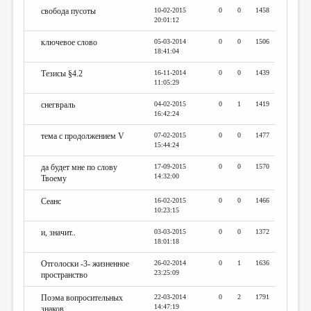
свобода пусоты
10-02-2015
0
0
1458
20:01:12
ключевое слово
05-03-2014
0
0
1506
18:41:04
Тезисы §4.2
16-11-2014
0
0
1439
11:05:29
снегвраль
04-02-2015
0
1
1419
16:42:24
тема с продолжением V
07-02-2015
0
0
1477
15:44:24
да будет мне по слову
17-09-2015
0
0
1570
14:32:00
Твоему
Сеанс
16-02-2015
0
0
1466
10:23:15
и, значит..
03-03-2015
0
0
1372
18:01:18
Отголоски -3- жизненное
26-02-2014
0
1
1636
23:25:09
пространство
Поэма вопросительных
22-03-2014
0
2
1791
14:47:19
знаков