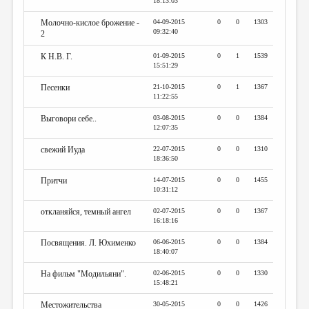
18:13:03
Молочно-кислое брожение -
04-09-2015
0
0
1303
09:32:40
2
К Н.В. Г.
01-09-2015
0
1
1539
15:51:29
Песенки
21-10-2015
0
1
1367
11:22:55
Выговори себе..
03-08-2015
0
0
1384
12:07:35
свежий Иуда
22-07-2015
0
0
1310
18:36:50
Притчи
14-07-2015
0
0
1455
10:31:12
откланяйся, темный ангел
02-07-2015
0
0
1367
16:18:16
Посвящения. Л. Юхименко
06-06-2015
0
0
1384
18:40:07
На фильм "Модильяни".
02-06-2015
0
0
1330
15:48:21
Местожительства
30-05-2015
0
0
1426