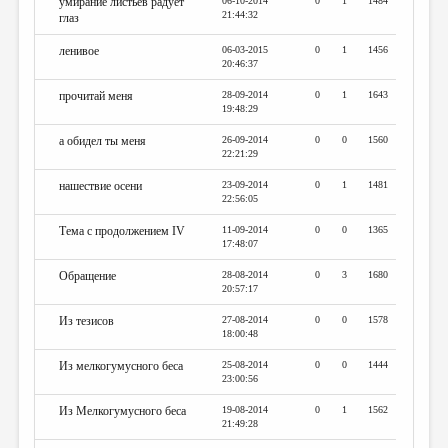
умирание листьев радует
06-10-2014
0
1
1484
21:44:32
глаз
ленивое
06-03-2015
0
1
1456
20:46:37
прочитай меня
28-09-2014
0
1
1643
19:48:29
а обидел ты меня
26-09-2014
0
0
1560
22:21:29
нашествие осени
23-09-2014
0
1
1481
22:56:05
Тема с продолжением IV
11-09-2014
0
0
1365
17:48:07
Обращение
28-08-2014
0
3
1680
20:57:17
Из тезисов
27-08-2014
0
0
1578
18:00:48
Из мелкогумусного беса
25-08-2014
0
0
1444
23:00:56
Из Мелкогумусного беса
19-08-2014
0
1
1562
21:49:28