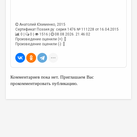
ДАЙДЖЕСТ
ПРОИЗВЕДЕНИЯ
Анатолий Юхименко
, 2015
Сертификат Поэзия.ру: серия 1476 № 111228 от 16.04.2015
ПЕРЕВОДЫ
0 |
0 |
1516 |
08.08.2026. 21:46:02
Произведение оценили (+): []
КОНКУРСЫ
Произведение оценили (-): []
ДЕТСКАЯ КОМНАТА
КНИЖНАЯ ПОЛКА
ОБЗОР ЛИТЕРАТУРЫ
Комментариев пока нет. Приглашаем Вас
СТРАНИЦЫ ПАМЯТИ
прокомментировать публикацию.
ОБЪЯВЛЕНИЯ
КОЛОНКА РЕДАКТОРА
РЕДКОЛЛЕГИЯ
ОТ РЕДАКЦИИ