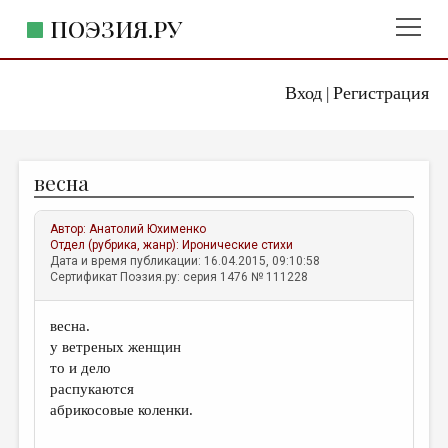
ПОЭЗИЯ.РУ
Вход
Регистрация
ГЛАВНОЕ МЕНЮ
|
ПОЭЗИЯ.РУ
ИЗДАТЕЛЬСТВО
весна
ЖАНРЫ
АВТОРЫ
Автор:
Анатолий Юхименко
Отдел (рубрика, жанр):
Иронические стихи
КОММЕНТАРИИ
Дата и время публикации: 16.04.2015, 09:10:58
Сертификат Поэзия.ру: серия 1476 № 111228
ЛИТСАЛОН
весна.
НОВОСТИ
у ветреных женщин
ПРАВИЛА САЙТА
то и дело
распукаются
абрикосовые коленки.
ОТДЕЛЫ И РУБРИКИ
ИЗБРАННОЕ