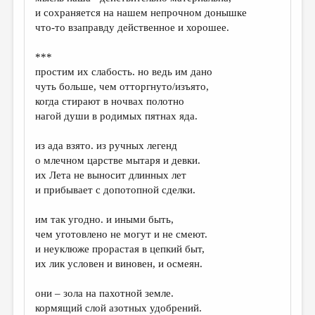
МАЛАЯ ПРОЗА
и сохраняется на нашем непрочном донышке
что-то взаправду действенное и хорошее.
ЭССЕИСТИКА
ЛИТЕРАТУРОВЕДЕНИЕ
***
простим их слабость. но ведь им дано
КУЛЬТУРОВЕДЕНИЕ
чуть больше, чем отторгнуто/изъято,
когда стирают в ночвах полотно
ПУБЛИЦИСТИКА
нагой души в родимых пятнах яда.
РЕЦЕНЗИРОВАНИЕ
из ада взято. из ручных легенд
ЦИКЛЫ ПУБЛИКАЦИЙ
о млечном царстве мытаря и девки.
их Лета не выносит длинных лет
ТРЕДИАКОВСКИЙ
и прибывает с допотопной сделки.
МЕДИА
им так угодно. и иными быть,
ВКОНТАКТЕ
чем уготовлено не могут и не смеют.
и неуклюже прорастая в цепкий быт,
их лик условен и виновен, и осмеян.
они – зола на пахотной земле.
кормящий слой азотных удобрений.