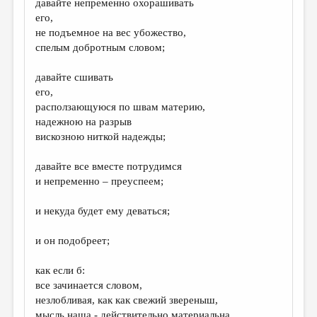
давайте непременно охорашивать
его,
ДАЙДЖЕСТ
не подъемное на вес убожество,
ПРОИЗВЕДЕНИЯ
спелым добротным словом;
ПЕРЕВОДЫ
давайте сшивать
его,
КОНКУРСЫ
расползающуюся по швам материю,
ДЕТСКАЯ КОМНАТА
надежною на разрыв
вискозною ниткой надежды;
КНИЖНАЯ ПОЛКА
давайте все вместе потрудимся
ОБЗОР ЛИТЕРАТУРЫ
и непременно – преуспеем;
СТРАНИЦЫ ПАМЯТИ
и некуда будет ему деваться;
ОБЪЯВЛЕНИЯ
и он подобреет;
КОЛОНКА РЕДАКТОРА
как если б:
РЕДКОЛЛЕГИЯ
все зачинается словом,
ОТ РЕДАКЦИИ
незлобливая, как как свежий звереныш,
мысль наша - действительно материальна,