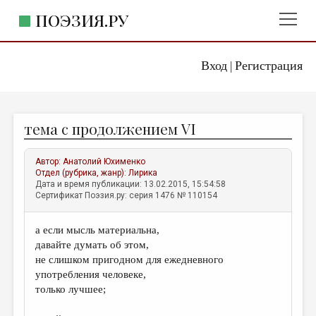
ПОЭЗИЯ.РУ
Вход
Регистрация
ГЛАВНОЕ МЕНЮ
|
ПОЭЗИЯ.РУ
ИЗДАТЕЛЬСТВО
тема с продолжением VI
ЖАНРЫ
АВТОРЫ
Автор:
Анатолий Юхименко
Отдел (рубрика, жанр):
Лирика
КОММЕНТАРИИ
Дата и время публикации: 13.02.2015, 15:54:58
Сертификат Поэзия.ру: серия 1476 № 110154
ЛИТСАЛОН
а если мысль материальна,
НОВОСТИ
давайте думать об этом,
ПРАВИЛА САЙТА
не слишком пригодном для ежедневного
употребления человеке,
только лучшее;
ОТДЕЛЫ И РУБРИКИ
ИЗБРАННОЕ