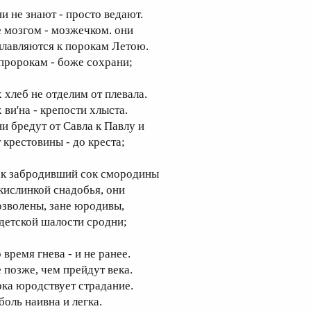
ни не знают - просто ведают.
е мозгом - мозжечком. они
плавляются к порокам Летою.
 пророкам - боже сохрани;
х хлеб не отделим от плевала.
 ви'на - крепости хлыста.
ни бредут от Савла к Павлу и
 крестовины - до креста;
ак забродивший сок смородины
 кислинкой снадобья, они
озволены, зане юродивы,
 детской шалости сродни;
 время гнева - и не ранее.
е позже, чем прейдут века.
ока юродствует страдание.
боль наивна и легка.