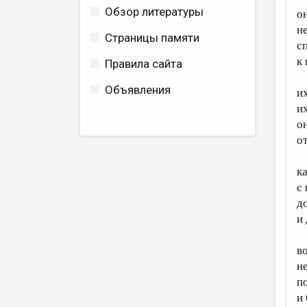
Обзор литературы
о
н
Страницы памяти
с
к
Правила сайта
Объявления
и
их
о
от
к
с
д
и
во
н
п
и 