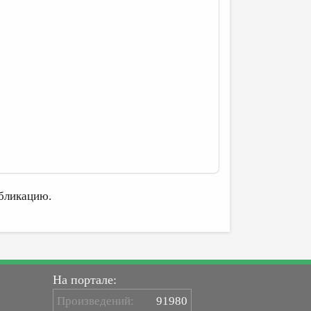
бликацию.
На портале:
Произведений:
91980