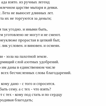
 ада взято. из ручных легенд
 млечном царстве мытаря и девки.
х Лета не выносит длинных лет.
ета их не торгуются за деньги;
м так угодно. и иными быть,
ем уготовлено не могут и не смеют.
 неуклюже прорастая в цепкий быт,
 лик условен. и виновен. и осмеян.
и - зола на пахотной земле.
ормящий слой азотных удобрений.
о им даны в единственном числе
а всех бесчисленных слова благодарений.
 кому дано - с того и спросится.
быть сему. а с тех - что взять?
т с тех - кому под стать и по сердцу
родивая благодать;