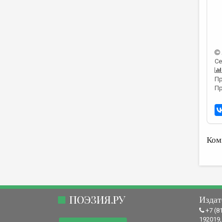
Се
Пр
Пр
Ком
ПОЭЗИЯ.РУ
Издат
+7 (8
192019,