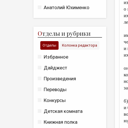
из
Анатолий Юхименко
о
и
л
О
тделы и рубрики
и
ч
Отделы
Колонка редактора
и
их
Избранное
Дайджест
он
к
Произведения
н
з
Переводы
Конкурсы
б)
и 
Детская комната
во
ю
Книжная полка