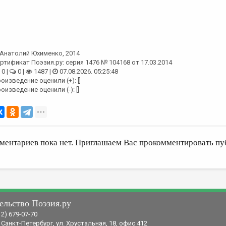
Анатолий Юхименко
, 2014
ртификат Поэзия.ру: серия 1476 № 104168 от 17.03.2014
0 |
0 |
1487 |
07.08.2026. 05:25:48
оизведение оценили (+): []
оизведение оценили (-): []
ментариев пока нет. Приглашаем Вас прокомментировать пу
ельство Поэзия.ру
12) 679-07-70
 Санкт-Петербург, ул. Хрустальная, 18, офис 412