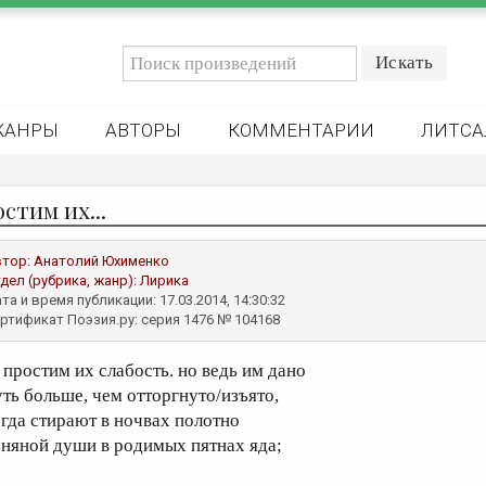
ЖАНРЫ
АВТОРЫ
КОММЕНТАРИИ
ЛИТСА
стим их...
втор:
Анатолий Юхименко
дел (рубрика, жанр):
Лирика
та и время публикации: 17.03.2014, 14:30:32
ртификат Поэзия.ру: серия 1476 № 104168
) простим их слабость. но ведь им дано
уть больше, чем отторгнуто/изъято,
огда стирают в ночвах полотно
ьняной души в родимых пятнах яда;