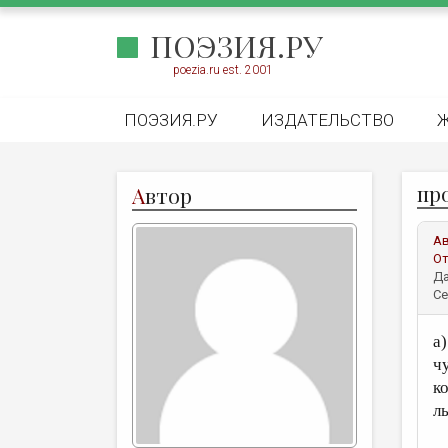
ПОЭЗИЯ.РУ
poezia.ru est. 2001
ПОЭЗИЯ.РУ
ИЗДАТЕЛЬСТВО
про
А
втор
А
От
Да
Се
а
ч
к
л