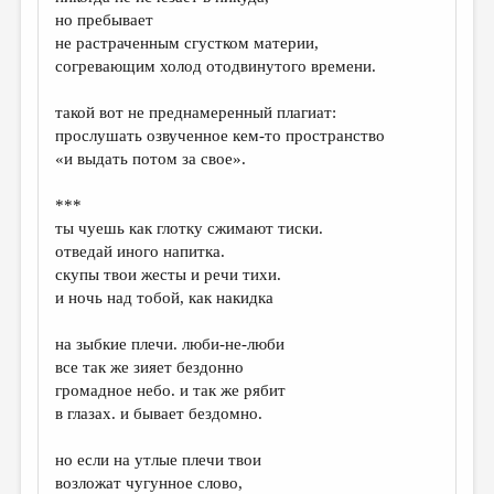
МАЛАЯ ПРОЗА
но пребывает
не растраченным сгустком материи,
ЭССЕИСТИКА
согревающим холод отодвинутого времени.
ЛИТЕРАТУРОВЕДЕНИЕ
такой вот не преднамеренный плагиат:
КУЛЬТУРОВЕДЕНИЕ
прослушать озвученное кем-то пространство
«и выдать потом за свое».
ПУБЛИЦИСТИКА
РЕЦЕНЗИРОВАНИЕ
***
ты чуешь как глотку сжимают тиски.
ЦИКЛЫ ПУБЛИКАЦИЙ
отведай иного напитка.
скупы твои жесты и речи тихи.
ТРЕДИАКОВСКИЙ
и ночь над тобой, как накидка
МЕДИА
на зыбкие плечи. люби-не-люби
ВКОНТАКТЕ
все так же зияет бездонно
громадное небо. и так же рябит
в глазах. и бывает бездомно.
но если на утлые плечи твои
возложат чугунное слово,