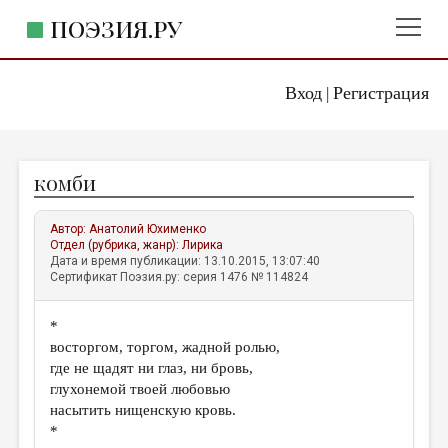
ПОЭЗИЯ.РУ
Вход
Регистрация
ГЛАВНОЕ МЕНЮ
|
ПОЭЗИЯ.РУ
ИЗДАТЕЛЬСТВО
комби
ЖАНРЫ
АВТОРЫ
Автор:
Анатолий Юхименко
Отдел (рубрика, жанр):
Лирика
КОММЕНТАРИИ
Дата и время публикации: 13.10.2015, 13:07:40
Сертификат Поэзия.ру: серия 1476 № 114824
ЛИТСАЛОН
*
НОВОСТИ
восторгом, торгом, жадной ролью,
ПРАВИЛА САЙТА
где не щадят ни глаз, ни бровь,
глухонемой твоей любовью
насытить нищенскую кровь.
ОТДЕЛЫ И РУБРИКИ
*
ИЗБРАННОЕ