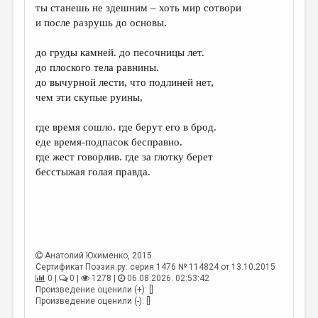
ты станешь не здешним – хоть мир сотвори
и после разрушь до основы.
до груды камней. до песочницы лет.
до плоского тела равнины.
до вычурной лести, что подлиней нет,
чем эти скупые руины,
где время сошло. где берут его в брод.
еде время-подпасок бесправно.
где жест говорлив. где за глотку берет
бесстыжая голая правда.
Анатолий Юхименко
, 2015
Сертификат Поэзия.ру: серия 1476 № 114824 от 13.10.2015
0 |
0 |
1278 |
06.08.2026. 02:53:42
Произведение оценили (+): []
Произведение оценили (-): []