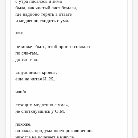
с утра писалось и зима
была, как чистый лист бумаги,
ДАЙДЖЕСТ
где надобно терять в отваге
ПРОИЗВЕДЕНИЯ
и медленно сходить с ума.
ПЕРЕВОДЫ
***
КОНКУРСЫ
не может быть, чтоб просто совпало
ДЕТСКАЯ КОМНАТА
по сло-гам,,
до-сло-вно:
КНИЖНАЯ ПОЛКА
«глухонемая кровь»,
ОБЗОР ЛИТЕРАТУРЫ
еще не читая И. Ж.,
СТРАНИЦЫ ПАМЯТИ
или/и
ОБЪЯВЛЕНИЯ
«сходим медленно с ума»,
КОЛОНКА РЕДАКТОРА
не споткнувшись у О.М.
РЕДКОЛЛЕГИЯ
похоже,
ОТ РЕДАКЦИИ
однажды продуманное/проговоренное
никогда не исчезает в никуда,