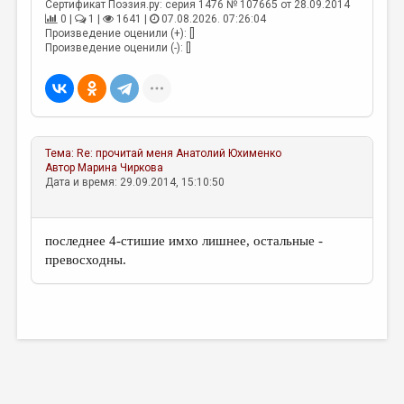
МАЛАЯ ПРОЗА
Сертификат Поэзия.ру: серия 1476 № 107665 от 28.09.2014
0 |
1 |
1641 |
07.08.2026. 07:26:04
Произведение оценили (+): []
ЭССЕИСТИКА
Произведение оценили (-): []
ЛИТЕРАТУРОВЕДЕНИЕ
КУЛЬТУРОВЕДЕНИЕ
ПУБЛИЦИСТИКА
Тема:
Re: прочитай меня
Анатолий Юхименко
РЕЦЕНЗИРОВАНИЕ
Автор
Марина Чиркова
Дата и время: 29.09.2014, 15:10:50
ЦИКЛЫ ПУБЛИКАЦИЙ
ТРЕДИАКОВСКИЙ
последнее 4-стишие имхо лишнее, остальные -
МЕДИА
превосходны.
ВКОНТАКТЕ