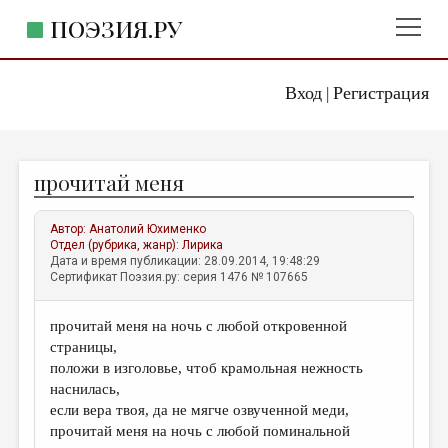
ПОЭЗИЯ.РУ
Вход
Регистрация
ГЛАВНОЕ МЕНЮ
|
ПОЭЗИЯ.РУ
ИЗДАТЕЛЬСТВО
прочитай меня
ЖАНРЫ
АВТОРЫ
Автор:
Анатолий Юхименко
Отдел (рубрика, жанр):
Лирика
КОММЕНТАРИИ
Дата и время публикации: 28.09.2014, 19:48:29
Сертификат Поэзия.ру: серия 1476 № 107665
ЛИТСАЛОН
прочитай меня на ночь с любой откровенной
НОВОСТИ
страницы,
ПРАВИЛА САЙТА
положи в изголовье, чтоб крамольная нежность
наснилась,
если вера твоя, да не мягче озвученной меди,
ОТДЕЛЫ И РУБРИКИ
прочитай меня на ночь с любой поминальной
ИЗБРАННОЕ