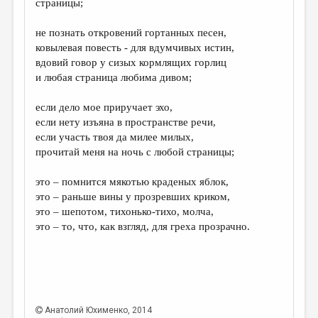
страницы;
ДАЙДЖЕСТ
не познать откровений гортанных песен,
ПРОИЗВЕДЕНИЯ
ковылевая повесть - для вдумчивых истин,
вдовий говор у сизых кормлящих горлиц
ПЕРЕВОДЫ
и любая страница любима дивом;
КОНКУРСЫ
если дело мое приручает эхо,
ДЕТСКАЯ КОМНАТА
если нету изъяна в пространстве речи,
если участь твоя да милее милых,
КНИЖНАЯ ПОЛКА
прочитай меня на ночь с любой страницы;
ОБЗОР ЛИТЕРАТУРЫ
это – помнится мякотью краденых яблок,
СТРАНИЦЫ ПАМЯТИ
это – раньше вины у прозревших криком,
это – шепотом, тихонько-тихо, молча,
ОБЪЯВЛЕНИЯ
это – то, что, как взгляд, для греха прозрачно.
КОЛОНКА РЕДАКТОРА
РЕДКОЛЛЕГИЯ
ОТ РЕДАКЦИИ
Анатолий Юхименко
, 2014