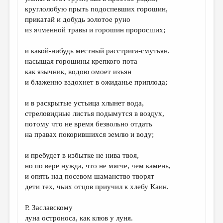
МАЛАЯ ПРОЗА
круглолобую прыть подоспевших горошин,
прикатай и добудь золотое руно
ЭССЕИСТИКА
из ячменной травы и горошин проросших;
ЛИТЕРАТУРОВЕДЕНИЕ
и какой-нибудь местный расстрига-смутьян.
КУЛЬТУРОВЕДЕНИЕ
насыщая горошины крепкого пота
как язычник, водою омоет изъян
ПУБЛИЦИСТИКА
и блаженно вздохнет в ожиданье приплода;
РЕЦЕНЗИРОВАНИЕ
и в раскрытые устьица хлынет вода,
ЦИКЛЫ ПУБЛИКАЦИЙ
стреловидные листья подымутся в воздух,
потому что не время безвольно отдать
ТРЕДИАКОВСКИЙ
на правах покорившихся землю и воду;
МЕДИА
и пребудет в избытке не нива твоя,
ВКОНТАКТЕ
но по вере нужда, что не мягче, чем камень,
и опять над посевом шаманство творят
дети тех, чьих отцов приучил к хлебу Каин.
Р. Заславскому
луна остроноса, как клюв у луня.