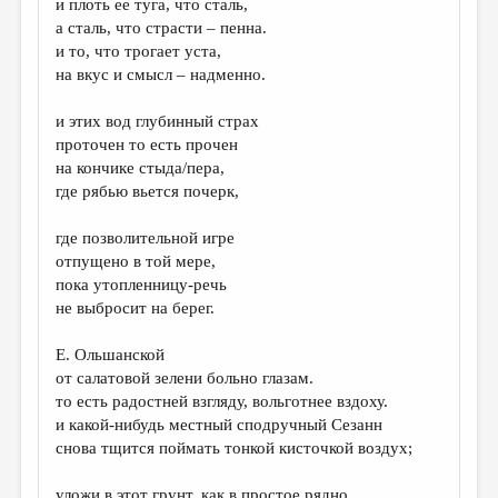
и плоть ее туга, что сталь,
а сталь, что страсти – пенна.
ДАЙДЖЕСТ
и то, что трогает уста,
ПРОИЗВЕДЕНИЯ
на вкус и смысл – надменно.
ПЕРЕВОДЫ
и этих вод глубинный страх
проточен то есть прочен
КОНКУРСЫ
на кончике стыда/пера,
ДЕТСКАЯ КОМНАТА
где рябью вьется почерк,
КНИЖНАЯ ПОЛКА
где позволительной игре
отпущено в той мере,
ОБЗОР ЛИТЕРАТУРЫ
пока утопленницу-речь
СТРАНИЦЫ ПАМЯТИ
не выбросит на берег.
ОБЪЯВЛЕНИЯ
Е. Ольшанской
от салатовой зелени больно глазам.
КОЛОНКА РЕДАКТОРА
то есть радостней взгляду, вольготнее вздоху.
и какой-нибудь местный сподручный Сезанн
РЕДКОЛЛЕГИЯ
снова тщится поймать тонкой кисточкой воздух;
ОТ РЕДАКЦИИ
уложи в этот грунт, как в простое рядно,