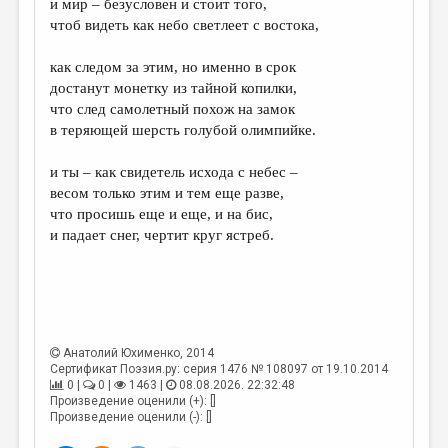
и мир – безусловен и стоит того,
чтоб видеть как небо светлеет с востока,
как следом за этим, но именно в срок
достанут монетку из тайной копилки,
что след самолетный похож на замок
в теряющей шерсть голубой олимпийке.
и ты – как свидетель исхода с небес –
весом только этим и тем еще разве,
что просишь еще и еще, и на бис,
и падает снег, чертит круг ястреб.
Анатолий Юхименко
, 2014
Сертификат Поэзия.ру: серия 1476 № 108097 от 19.10.2014
0 |
0 |
1463 |
08.08.2026. 22:32:48
Произведение оценили (+): []
Произведение оценили (-): []