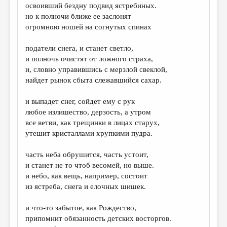
освоивший бездну подвид ястребиных.
но к полночи ближе ее заслонят
огромною ношей на согнутых спинах
податели снега, и станет светло,
и полночь очистят от ложного страха,
и, словно управившись с мерзлой свеклой,
найдет рынок сбыта слежавшийся сахар.
и выпадет снег, сойдет ему с рук
любое излишество, дерзость, а утром
все ветви, как трещинки в лицах старух,
утешит кристаллами хрупкими пудра.
часть неба обрушится, часть устоит,
и станет не то чтоб весомей, но выше.
и небо, как вещь, например, состоит
из ястреба, снега и елочных шишек.
и что-то забытое, как Рождество,
припомнит обязанность детских восторгов.