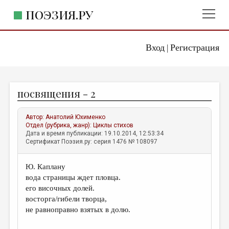
ПОЭЗИЯ.РУ
Вход
Регистрация
ГЛАВНОЕ МЕНЮ
|
ПОЭЗИЯ.РУ
ИЗДАТЕЛЬСТВО
посвящения - 2
ЖАНРЫ
АВТОРЫ
Автор:
Анатолий Юхименко
Отдел (рубрика, жанр):
Циклы стихов
КОММЕНТАРИИ
Дата и время публикации: 19.10.2014, 12:53:34
Сертификат Поэзия.ру: серия 1476 № 108097
ЛИТСАЛОН
Ю. Каплану
НОВОСТИ
вода страницы ждет пловца.
ПРАВИЛА САЙТА
его височных долей.
восторга/гибели творца,
не равноправно взятых в долю.
ОТДЕЛЫ И РУБРИКИ
ИЗБРАННОЕ