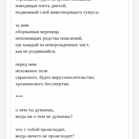
МАЛАЯ ПРОЗА
изводящая плоть диетой,
подкожный слой животворящего гумуса;
ЭССЕИСТИКА
ЛИТЕРАТУРОВЕДЕНИЕ
за ним
оборванная вереница
КУЛЬТУРОВЕДЕНИЕ
непомнящих родства поколений,
где каждый из новорожденных чист,
ПУБЛИЦИСТИКА
как не родившийся;
РЕЦЕНЗИРОВАНИЕ
перед ним
ЦИКЛЫ ПУБЛИКАЦИЙ
нехоженое поле
скрытного, будто вирусоносительство,
ТРЕДИАКОВСКИЙ
хронического бессмертия.
МЕДИА
***
ВКОНТАКТЕ
о чем ты думаешь,
когда ни о чем не думаешь?
что с тобой происходит,
когда ничего не происходит?