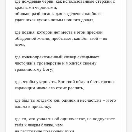
где дождевые черви, как использованные стержни с
красными чернилами,
обильно разбросаны для выделения наиболее
удавшихся кусков поэмы ночного дождя,
где поэзия, которой нет места в этой пресной
обыденной жизни, пребывает, как Бог твой – во
всем,
где коленопреклоненный клевер складывает
листочки в троеперстие и молится своему
травянистому Богу,
где, чтобы уверовать, Бог твой обязан быть грозно-
карающим иначе его стоит распять,
где был ты когда-то юн, одинок и несчастлив – и это
вошло в привычку,
где то, что узнал ты об одиночестве, не подпускает
тебя к людям ближе, чем
на расстояние подающей руки,