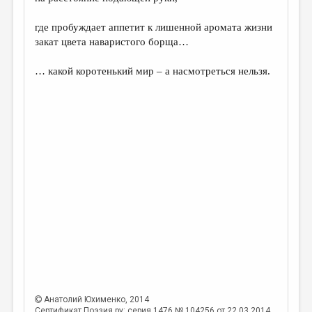
где пробуждает аппетит к лишенной аромата жизни
закат цвета наваристого борща…
… какой коротенький мир – а насмотреться нельзя.
Анатолий Юхименко
, 2014
Сертификат Поэзия.ру: серия 1476 № 104256 от 22.03.2014