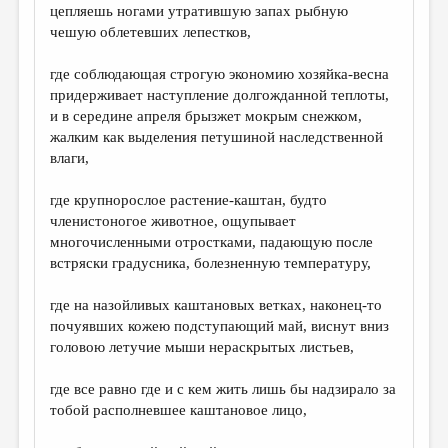
цепляешь ногами утратившую запах рыбную
чешую облетевших лепестков,
где соблюдающая строгую экономию хозяйка-весна
придерживает наступление долгожданной теплоты,
и в середине апреля брызжет мокрым снежком,
жалким как выделения петушиной наследственной
влаги,
где крупнорослое растение-каштан, будто
членистоногое животное, ощупывает
многочисленными отростками, падающую после
встряски градусника, болезненную температуру,
где на назойливых каштановых ветках, наконец-то
почуявших кожею подступающий май, виснут вниз
головою летучие мыши нераскрытых листьев,
где все равно где и с кем жить лишь бы надзирало за
тобой располневшее каштановое лицо,