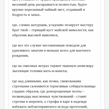
весенний день раскрывается полностью, будто
крупно порезанный чайный лист, отдавший и
бодрость и запах,
где, словно натурщик, усидчиво позирует мастеру
брат твой – горящий куст майской жимолости, как
образчик высокой живописи,
где все это служит несомненным поводом для
удачливого зачатия и меньше всего для маетного
рождения,
где на сквозных ветрах теряют пышную шевелюру
лысеющие головки мать-и-мачехи,
где над длинными, как поэма, свекольными
строчками склоняются терпеливые собирательницы
сладких образов, где доморощенные поэты –
полководцы мысленных чувствований - ставят
строчки в шеренги, а строфы в каре в надежде
избежать неблагоприятного исхода прочтений,