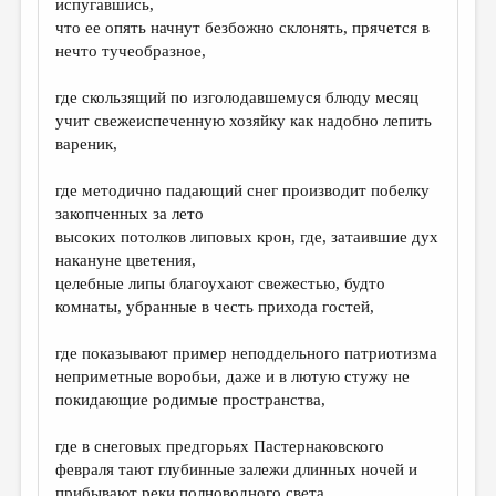
испугавшись,
что ее опять начнут безбожно склонять, прячется в
нечто тучеобразное,
где скользящий по изголодавшемуся блюду месяц
учит свежеиспеченную хозяйку как надобно лепить
вареник,
где методично падающий снег производит побелку
закопченных за лето
высоких потолков липовых крон, где, затаившие дух
накануне цветения,
целебные липы благоухают свежестью, будто
комнаты, убранные в честь прихода гостей,
где показывают пример неподдельного патриотизма
неприметные воробьи, даже и в лютую стужу не
покидающие родимые пространства,
где в снеговых предгорьях Пастернаковского
февраля тают глубинные залежи длинных ночей и
прибывают реки полноводного света,