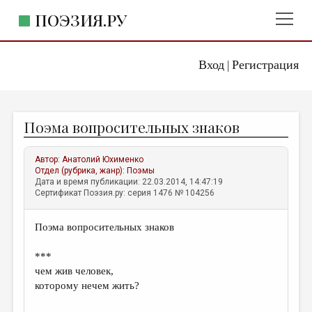
ПОЭЗИЯ.РУ
Вход
Регистрация
ГЛАВНОЕ МЕНЮ
|
ПОЭЗИЯ.РУ
ИЗДАТЕЛЬСТВО
Поэма вопросительных знаков
ЖАНРЫ
АВТОРЫ
Автор:
Анатолий Юхименко
Отдел (рубрика, жанр):
Поэмы
КОММЕНТАРИИ
Дата и время публикации: 22.03.2014, 14:47:19
Сертификат Поэзия.ру: серия 1476 № 104256
ЛИТСАЛОН
Поэма вопросительных знаков
НОВОСТИ
ПРАВИЛА САЙТА
***
чем жив человек,
которому нечем жить?
ОТДЕЛЫ И РУБРИКИ
ИЗБРАННОЕ