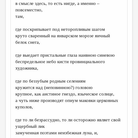
в смысле здесь, то есть нигде, а именно –
повсеместно,
там,
где поскрипывает под неторопливым шагом
круто сваренный на январском морозе яичный
белок снега,
где выедает пристальные глаза наивною синевою
беспредельное небо кисти провинциального
художника,
где по беззубым родным селениям
кружится над (неповинною?) головою
крупное, как аистиное гнездо, языческое солнце,
а чуть ниже производят опиум маковки церковных
куполов,
где то ли безрассудно, то ли осторожно являет свой
ущербный лик
замученная поэтами неизбежная луна, и,