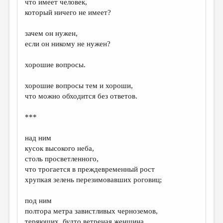
что имеет человек,
который ничего не имеет?
ДАЙДЖЕСТ
ПРОИЗВЕДЕНИЯ
зачем он нужен,
если он никому не нужен?
ПЕРЕВОДЫ
хорошие вопросы.
КОНКУРСЫ
ДЕТСКАЯ КОМНАТА
хорошие вопросы тем и хороши,
что можно обходится без ответов.
КНИЖНАЯ ПОЛКА
***
ОБЗОР ЛИТЕРАТУРЫ
СТРАНИЦЫ ПАМЯТИ
над ним
кусок высокого неба,
ОБЪЯВЛЕНИЯ
столь просветленного,
что трогается в преждевременный рост
КОЛОНКА РЕДАКТОРА
хрупкая зелень перезимовавших роговиц;
РЕДКОЛЛЕГИЯ
под ним
ОТ РЕДАКЦИИ
полтора метра завистливых черноземов,
теряющих, будто ветреная женщина,