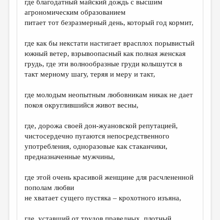
где благодатный майский дождь с высшим
агрономическим образованием
питает тот безразмерный день, который год кормит,
где как бы некстати настигает врасплох порывистый
южный ветер, взрывоопасный как полная женская
грудь, где эти волнообразные груди колышутся в
такт мерному шагу, теряя и меру и такт,
где молодым неопытным любовникам никак не дает
покоя округлившийся живот весны,
где, дорожа своей дон-жуановской репутацией,
чистосердечно пугаются непосредственного
употребления, одноразовые как стаканчики,
предназначенные мужчины,
где этой очень красивой женщине для расчлененной
пополам любви
не хватает сущего пустяка – крохотного изъяна,
где, уставший от трудов праведных, плотный