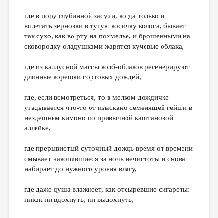
где в пору глубинной засухи, когда только и
вплетать зерновки в тугую косичку колоса, бывает
так сухо, как во рту на похмелье, и брошенными на
сковородку оладушками жарятся кучевые облака,
где из каллусной массы колб-облаков регенерируют
длинные корешки сортовых дождей,
где, если всмотреться, то в мелком дождичке
угадывается что-то от изыскано семенящей гейши в
нездешнем кимоно по привычной каштановой
аллейке,
где прерывистый суточный дождь время от времени
смывает накопившиеся за ночь нечистоты и снова
набирает до нужного уровня влагу,
где даже душа влажнеет, как отсыревшие сигареты:
никак ни вдохнуть, ни выдохнуть,