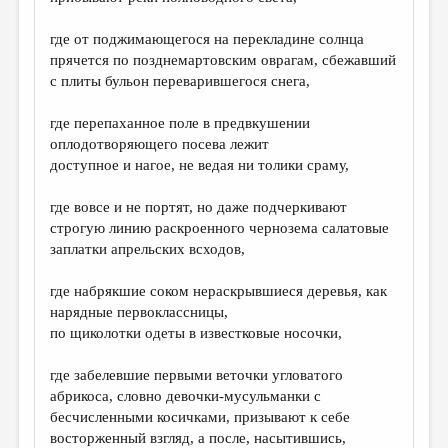
где от поджимающегося на перекладине солнца
прячется по позднемартовским оврагам, сбежавший
с плиты бульон переварившегося снега,
где перепаханное поле в предвкушении
оплодотворяющего посева лежит
доступное и нагое, не ведая ни толики сраму,
где вовсе и не портят, но даже подчеркивают
строгую линию раскроенного чернозема салатовые
заплатки апрельских всходов,
где набрякшие соком нераскрывшиеся деревья, как
нарядные первоклассницы,
по щиколотки одеты в известковые носочки,
где забелевшие первыми веточки угловатого
абрикоса, словно девочки-мусульманки с
бесчисленными косичками, призывают к себе
восторженный взгляд, а после, насытившись,