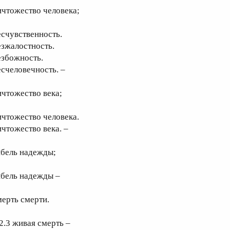
ичтожество человека;
есчувственность.
езжалостность.
езбожность.
есчеловечность. –
ичтожество века;
ичтожество человека.
ичтожество века. –
ибель надежды;
ибель надежды –
мерть смерти.
.2.3 живая смерть –