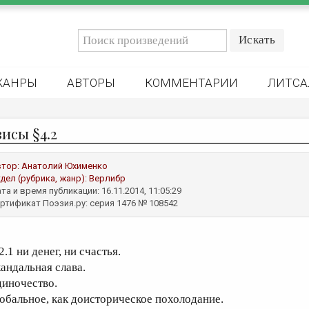
ЖАНРЫ
АВТОРЫ
КОММЕНТАРИИ
ЛИТСА
зисы §4.2
втор:
Анатолий Юхименко
дел (рубрика, жанр):
Верлибр
та и время публикации: 16.11.2014, 11:05:29
ртификат Поэзия.ру: серия 1476 № 108542
2.1 ни денег, ни счастья.
кандальная слава.
диночество.
лобальное, как доисторическое похолодание.