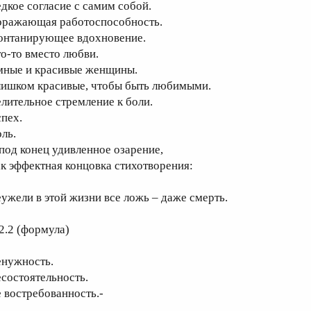
едкое согласие с самим собой.
оражающая работоспособность.
онтанирующее вдохновение.
то-то вместо любви.
мные и красивые женщины.
лишком красивые, чтобы быть любимыми.
елительное стремление к боли.
спех.
оль.
 под конец удивленное озарение,
ак эффектная концовка стихотворения:
еужели в этой жизни все ложь – даже смерть.
.2.2 (формула)
енужность.
есостоятельность.
е востребованность.-