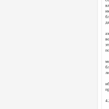
в
и
б
д
а
в
э
п
м
б
л
и
п
4