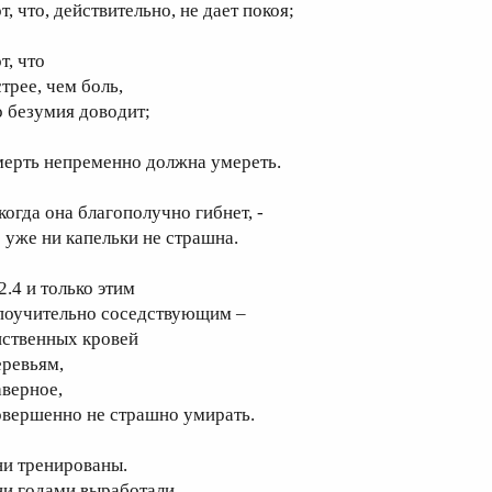
т, что, действительно, не дает покоя;
т, что
трее, чем боль,
о безумия доводит;
мерть непременно должна умереть.
когда она благополучно гибнет, -
о уже ни капельки не страшна.
2.4 и только этим
 поучительно соседствующим –
иственных кровей
еревьям,
аверное,
овершенно не страшно умирать.
ни тренированы.
ни годами выработали