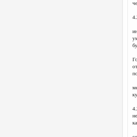
ч
4
и
у
б
Г
о
п
м
к
4
н
к
с