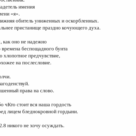
ладетель имения
мени «я».
лижняя обитель униженных и оскорбленных.
альнее пристанище праздно кочующего духа.
х, как оно не надежно
о времена беспощадного бунта
то хлопотное предчувствие,
охожее на послесловие.
олчи.
лагоденствуй.
ишенный права на слово.
бо чКто стоит вся наша гордость
ред лицем бледнокровной гордыни.
.2.8 никого не хочу осуждать.