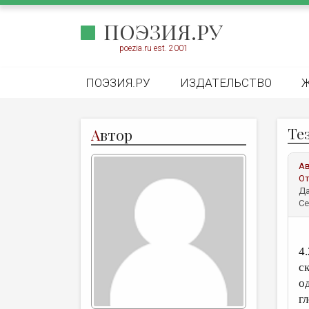
ПОЭЗИЯ.РУ
poezia.ru est. 2001
ПОЭЗИЯ.РУ
ИЗДАТЕЛЬСТВО
Те
А
втор
А
От
Да
Се
4.
с
о
г