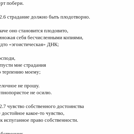
ерт побери.
.2.6 страдание должно быть плодотворно.
наче оно становится плодовито,
множая себя бесчисленными копиями,
удто «эгоистическая» ДНК;
осподи,
тпусти мне страдания
о терпению моему;
елочное не прошу.
упнопористое не осилю.
.2.7 чувство собственного достоинства
е достойное какое-то чувство,
ак испуганное право собственности.
обственник.