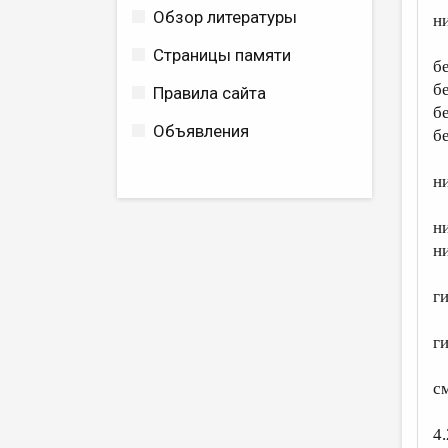
Обзор литературы
н
Страницы памяти
б
б
Правила сайта
б
Объявления
б
н
н
н
г
г
с
4