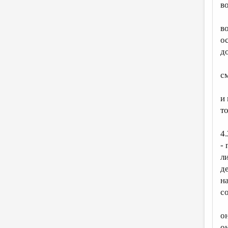
во
во
ос
д
с
и 
т
4.
-
л
д
н
с
о
о