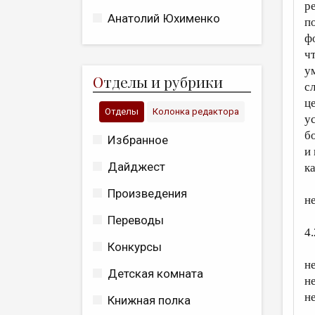
р
Анатолий Юхименко
п
ф
ч
у
О
тделы и рубрики
с
ц
Отделы
Колонка редактора
у
б
Избранное
и
Дайджест
к
Произведения
н
Переводы
4
Конкурсы
н
Детская комната
н
н
Книжная полка