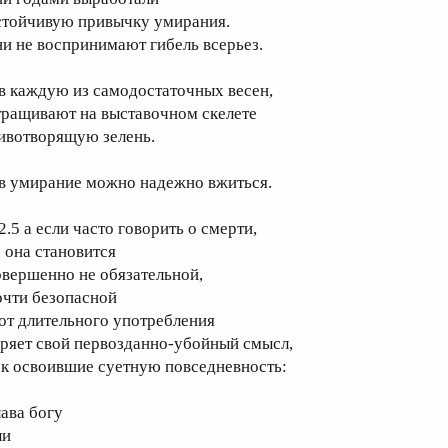
стойчивую привычку умирания.
ни не воспринимают гибель всерьез.
 в каждую из самодостаточных весен,
тращивают на выставочном скелете
ивотворящую зелень.
 в умирание можно надежно вжиться.
2.5 а если часто говорить о смерти,
о она становится
овершенно не обязательной,
очти безопасной
 от длительного употребления
еряет свой первозданно-убойный смысл,
ак освоившие суетную повседневность:
лава богу
ли