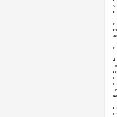
у
о
и
о
ж
и
4.
т
с
п
и
т
к
с
и