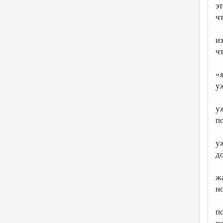
эт
ч
из
ч
«
у
у
п
у
д
ж
н
п