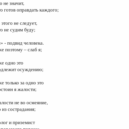
о не значит,
то готов оправдать каждого;
 этого не следует,
то не судим буду;
я» - подвид человека.
же поэтому – слаб я;
же одно это
одлежит осуждению;
же только за одно это
остоин я жалости;
алости не во осмеяние,
о из сострадания;
олог и приземист