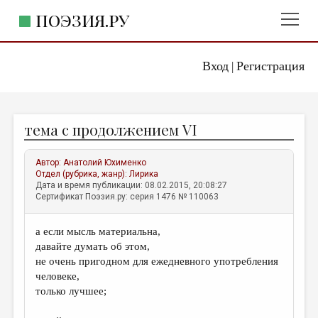
ПОЭЗИЯ.РУ
Вход
Регистрация
ГЛАВНОЕ МЕНЮ
|
ПОЭЗИЯ.РУ
ИЗДАТЕЛЬСТВО
тема с продолжением VI
ЖАНРЫ
АВТОРЫ
Автор:
Анатолий Юхименко
Отдел (рубрика, жанр):
Лирика
КОММЕНТАРИИ
Дата и время публикации: 08.02.2015, 20:08:27
Сертификат Поэзия.ру: серия 1476 № 110063
ЛИТСАЛОН
а если мысль материальна,
НОВОСТИ
давайте думать об этом,
ПРАВИЛА САЙТА
не очень пригодном для ежедневного употребления
человеке,
только лучшее;
ОТДЕЛЫ И РУБРИКИ
ИЗБРАННОЕ