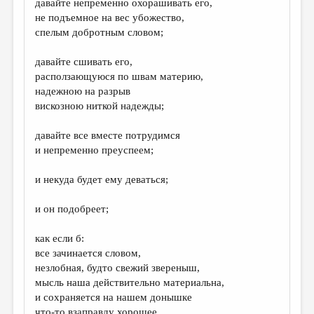
давайте непременно охорашивать его,
не подъемное на вес убожество,
ДАЙДЖЕСТ
спелым добротным словом;
ПРОИЗВЕДЕНИЯ
давайте сшивать его,
ПЕРЕВОДЫ
расползающуюся по швам материю,
надежною на разрыв
КОНКУРСЫ
вискозною ниткой надежды;
ДЕТСКАЯ КОМНАТА
давайте все вместе потрудимся
КНИЖНАЯ ПОЛКА
и непременно преуспеем;
ОБЗОР ЛИТЕРАТУРЫ
и некуда будет ему деваться;
СТРАНИЦЫ ПАМЯТИ
и он подобреет;
ОБЪЯВЛЕНИЯ
как если б:
КОЛОНКА РЕДАКТОРА
все зачинается словом,
незлобная, будто свежий звереныш,
РЕДКОЛЛЕГИЯ
мысль наша действительно материальна,
ОТ РЕДАКЦИИ
и сохраняется на нашем донышке
что-то взаправду хорошее.