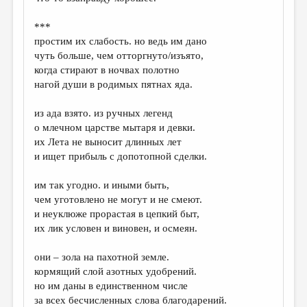
МАЛАЯ ПРОЗА
***
ЭССЕИСТИКА
простим их слабость. но ведь им дано
ЛИТЕРАТУРОВЕДЕНИЕ
чуть больше, чем отторгнуто/изъято,
когда стирают в ночвах полотно
КУЛЬТУРОВЕДЕНИЕ
нагой души в родимых пятнах яда.
ПУБЛИЦИСТИКА
из ада взято. из ручных легенд
РЕЦЕНЗИРОВАНИЕ
о млечном царстве мытаря и девки.
их Лета не выносит длинных лет
ЦИКЛЫ ПУБЛИКАЦИЙ
и ищет прибыль с допотопной сделки.
ТРЕДИАКОВСКИЙ
им так угодно. и иными быть,
МЕДИА
чем уготовлено не могут и не смеют.
и неуклюже прорастая в цепкий быт,
ВКОНТАКТЕ
их лик условен и виновен, и осмеян.
они – зола на пахотной земле.
кормящий слой азотных удобрений.
но им даны в единственном числе
за всех бесчисленных слова благодарений.