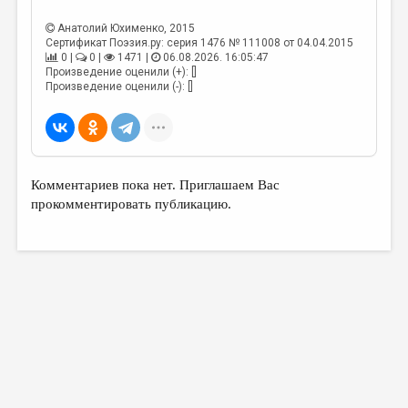
МАЛАЯ ПРОЗА
Анатолий Юхименко
, 2015
ЭССЕИСТИКА
Сертификат Поэзия.ру: серия 1476 № 111008 от 04.04.2015
0 |
0 |
1471 |
06.08.2026. 16:05:47
ЛИТЕРАТУРОВЕДЕНИЕ
Произведение оценили (+): []
Произведение оценили (-): []
КУЛЬТУРОВЕДЕНИЕ
ПУБЛИЦИСТИКА
РЕЦЕНЗИРОВАНИЕ
Комментариев пока нет. Приглашаем Вас
ЦИКЛЫ ПУБЛИКАЦИЙ
прокомментировать публикацию.
ТРЕДИАКОВСКИЙ
МЕДИА
ВКОНТАКТЕ