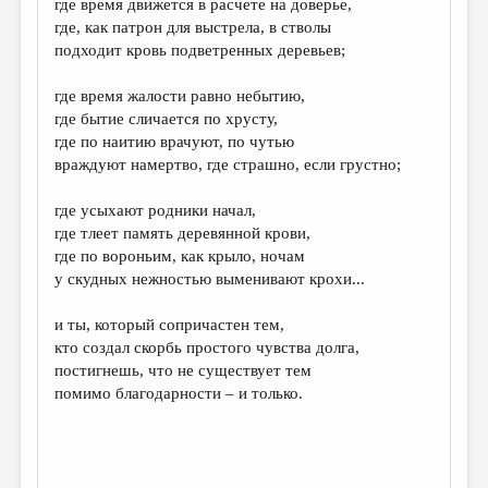
где время движется в расчете на доверье,
где, как патрон для выстрела, в стволы
ДАЙДЖЕСТ
подходит кровь подветренных деревьев;
ПРОИЗВЕДЕНИЯ
где время жалости равно небытию,
ПЕРЕВОДЫ
где бытие сличается по хрусту,
где по наитию врачуют, по чутью
КОНКУРСЫ
враждуют намертво, где страшно, если грустно;
ДЕТСКАЯ КОМНАТА
где усыхают родники начал,
КНИЖНАЯ ПОЛКА
где тлеет память деревянной крови,
где по вороньим, как крыло, ночам
ОБЗОР ЛИТЕРАТУРЫ
у скудных нежностью выменивают крохи...
СТРАНИЦЫ ПАМЯТИ
и ты, который сопричастен тем,
ОБЪЯВЛЕНИЯ
кто создал скорбь простого чувства долга,
постигнешь, что не существует тем
КОЛОНКА РЕДАКТОРА
помимо благодарности – и только.
РЕДКОЛЛЕГИЯ
ОТ РЕДАКЦИИ