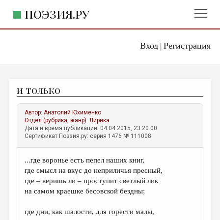
ПОЭЗИЯ.РУ
Вход
Регистрация
ГЛАВНОЕ МЕНЮ
|
ПОЭЗИЯ.РУ
ИЗДАТЕЛЬСТВО
и только
ЖАНРЫ
АВТОРЫ
Автор:
Анатолий Юхименко
Отдел (рубрика, жанр):
Лирика
КОММЕНТАРИИ
Дата и время публикации: 04.04.2015, 23:20:00
Сертификат Поэзия.ру: серия 1476 № 111008
ЛИТСАЛОН
...где воронье есть пепел наших книг,
НОВОСТИ
где смысл на вкус до неприличья пресный,
ПРАВИЛА САЙТА
где – веришь ли – проступит светлый лик
на самом краешке бесовской бездны;
ОТДЕЛЫ И РУБРИКИ
где дни, как шалости, для горести малы,
ИЗБРАННОЕ