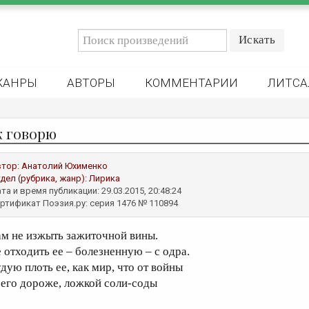
ЖАНРЫ
АВТОРЫ
КОММЕНТАРИИ
ЛИТСА
к говорю
втор:
Анатолий Юхименко
дел (рубрика, жанр):
Лирика
та и время публикации: 29.03.2015, 20:48:24
ртификат Поэзия.ру: серия 1476 № 110894
ам не изжыть зажиточной вины.
е отходить ее – болезненную – с одра.
удую плоть ее, как мир, что от войны
сего дороже, ложкой соли-соды