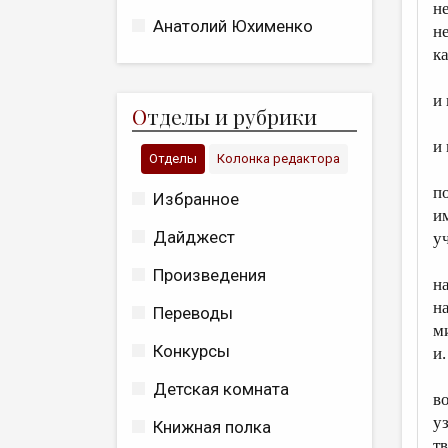
не
Анатолий Юхименко
не
к
и 
О
тделы и рубрики
и
Отделы
Колонка редактора
п
Избранное
и
Дайджест
у
Произведения
н
н
Переводы
м
Конкурсы
и
Детская комната
в
у
Книжная полка
т