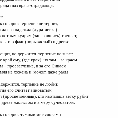
трада глаз врага-страдальца.
**
ак говорю: терпение не терпит,
огда его надежда (дура-девка)
о потным кудрям (заигравшись) треплет,
ак ветер флаг (порывистый) и древко
рещит, но держится. терпение не знает,
е край ему, (где крах), но там – за краем,
ам – просветление, и за его Синаем
емля не хожена и, может, даже раем
одержится. терпение не любит,
огда его считает виноватым
от (просветленный), кто наотмашь ветку рубит
а древе жилистом и в меру сучковатом.
ак говорю. чужими мне словами