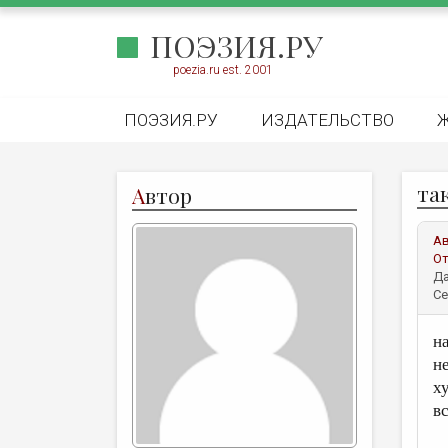
ПОЭЗИЯ.РУ
poezia.ru est. 2001
ПОЭЗИЯ.РУ
ИЗДАТЕЛЬСТВО
та
А
втор
А
От
Да
Се
н
н
х
в