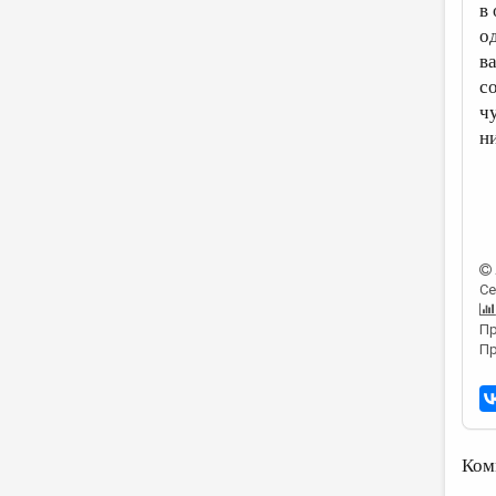
в
од
в
с
ч
н
Се
Пр
Пр
Ком