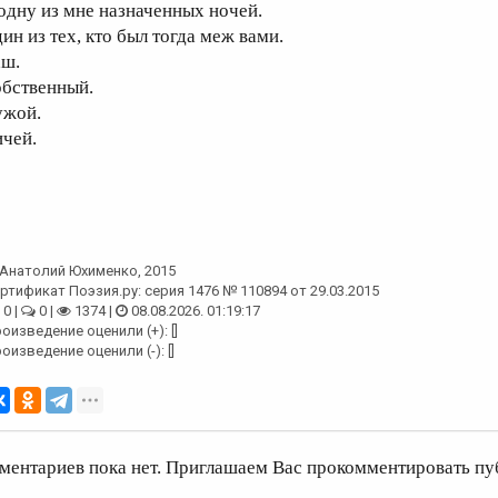
 одну из мне назначенных ночей.
ин из тех, кто был тогда меж вами.
аш.
обственный.
ужой.
ичей.
Анатолий Юхименко
, 2015
ртификат Поэзия.ру: серия 1476 № 110894 от 29.03.2015
0 |
0 |
1374 |
08.08.2026. 01:19:17
оизведение оценили (+): []
оизведение оценили (-): []
ментариев пока нет. Приглашаем Вас прокомментировать пу