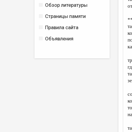
Обзор литературы
о
Страницы памяти
*
т
Правила сайта
к
Объявления
п
к
т
гд
т
з
с
к
т
н
т