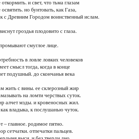
 откормить. и свет, что тьма глазам
 освятить. но бунтовать, как Газа,
ак с Древним Городом воинственный ислам.
виснут гроздья плодовито с глаза.
 промывают смуглое лице.
отребность в ловле ловких человеков
меет смысл тогда, когда в конце
чет подушный. до скончанья века
ам жить с вины. ее склерозный жир
амазывать на ломти черствых суток.
ир алчет мзды. и кровеносных жил.
. как владыка, к послушанью чуток.
от – главное. родимое пятно.
зор сетчатки. отпечатки пальцев.
вердыня выси. и без тверди дно.