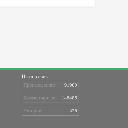
На портале:
Произведений:
91980
Комментариев:
148486
Авторов:
826