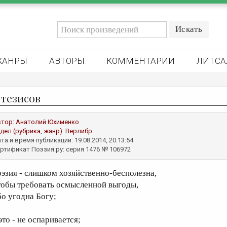
ЖАНРЫ
АВТОРЫ
КОММЕНТАРИИ
ЛИТСА
 тезисов
втор:
Анатолий Юхименко
дел (рубрика, жанр):
Верлибр
та и время публикации: 19.08.2014, 20:13:54
ртификат Поэзия.ру: серия 1476 № 106972
оэзия - слишком хозяйственно-бесполезна,
тобы требовать осмысленной выгоды,
бо угодна Богу;
это - не оспаривается;