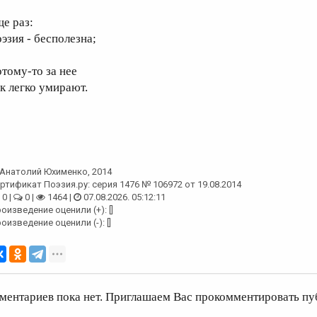
ще раз:
оэзия - бесполезна;
отому-то за нее
ак легко умирают.
Анатолий Юхименко
, 2014
ртификат Поэзия.ру: серия 1476 № 106972 от 19.08.2014
0 |
0 |
1464 |
07.08.2026. 05:12:11
оизведение оценили (+): []
оизведение оценили (-): []
ментариев пока нет. Приглашаем Вас прокомментировать пу