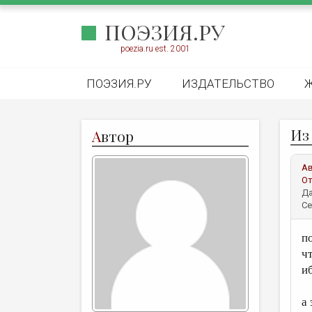
ПОЭЗИЯ.РУ
poezia.ru est. 2001
ПОЭЗИЯ.РУ
ИЗДАТЕЛЬСТВО
Из
А
втор
А
От
Да
Се
п
ч
и
а 