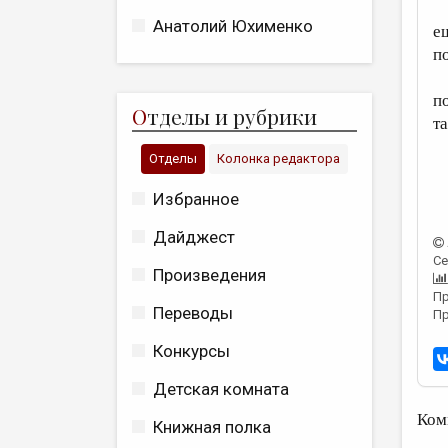
Анатолий Юхименко
е
п
п
О
тделы и рубрики
т
Отделы
Колонка редактора
Избранное
Дайджест
Се
Произведения
Пр
Переводы
Пр
Конкурсы
Детская комната
Ком
Книжная полка