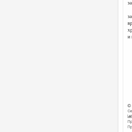
з
за
в
х
и
Се
Пр
Пр