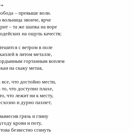
**
вобода – превыше воли.
о вольница звонче, ярче
орит – та же шапка на воре
лодейских на ощупь качеств;
 тешится с ветром в поле
 каплей в литом металле,
 ордынным гортанным воплем
ркан на скаку метая,
 все, что достойно мести,
 то, что доступно плахе,
то, что лежит ни к месту,
есхозно и дурно пахнет;
 вымесив грязь и глину
угоду крови и поту,
отова безвестно сгинуть