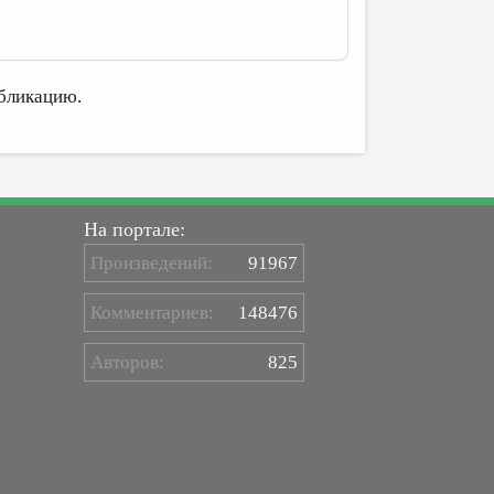
бликацию.
На портале:
Произведений:
91967
Комментариев:
148476
Авторов:
825