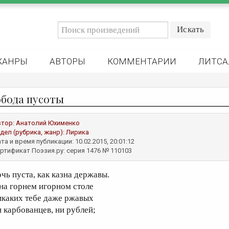
ЖАНРЫ
АВТОРЫ
КОММЕНТАРИИ
ЛИТСА
обода пусоты
втор:
Анатолий Юхименко
дел (рубрика, жанр):
Лирика
та и время публикации: 10.02.2015, 20:01:12
ртификат Поэзия.ру: серия 1476 № 110103
очь пуста, как казна державы.
 на горнем игорном столе
икаких тебе даже ржавых
и карбованцев, ни рублей;