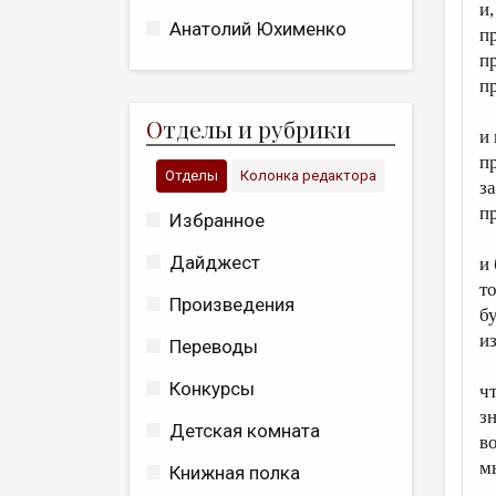
и
Анатолий Юхименко
п
п
п
О
тделы и рубрики
и
п
Отделы
Колонка редактора
з
п
Избранное
Дайджест
и
т
Произведения
б
и
Переводы
Конкурсы
ч
з
Детская комната
в
м
Книжная полка