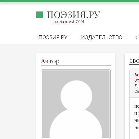
ПОЭЗИЯ.РУ
poezia.ru est. 2001
ПОЭЗИЯ.РУ
ИЗДАТЕЛЬСТВО
св
А
втор
А
От
Да
Се
н
и
н
н