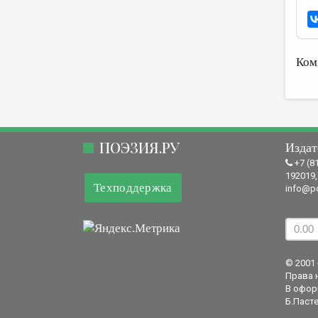
Ком
ПОЭЗИЯ.РУ
Издат
+7 (8
192019,
Техподдержка
info@po
© 2001 
Права 
В офор
Б.Пасте