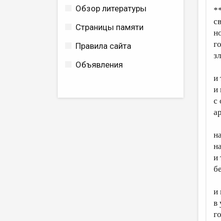
Обзор литературы
*
с
Страницы памяти
н
г
Правила сайта
з
Объявления
и
и
с
а
на
на
и 
б
и
в 
г