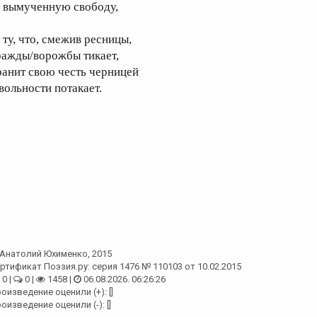
а вымученную свободу,
 ту, что, смежив ресницы,
ражды/ворожбы тикает,
ранит свою честь черницей
 вольности потакает.
Анатолий Юхименко
, 2015
ртификат Поэзия.ру: серия 1476 № 110103 от 10.02.2015
0 |
0 |
1458 |
06.08.2026. 06:26:26
оизведение оценили (+): []
оизведение оценили (-): []