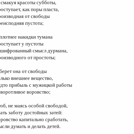
, смакуя красоты субботы,
роступает, как поры пласта,
роизводная от свободы
реисподняя пустота;
 плотнее накидки тумана
роступает у пустоты
ашифрованный смысл дурмана,
роизводного от простоты;
 берет она от свободы
олько внешнее вещество,
удто прибыль с мужицкой работы
зворотливое воровство;
тоб, не маясь особой свободой,
нать заботу достойных затей:
оровство капитально сработать,
ысли думать и делать детей.