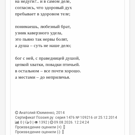
на недуги?.. и в самом деле,
согласись, что здоровый дух
ДАЙДЖЕСТ
пребывает в здоровом теле;
ПРОИЗВЕДЕНИЯ
понимаешь, любезный брат,
ПЕРЕВОДЫ
узник каверзного удела,
это пьяно так нервы болят,
КОНКУРСЫ
а душа – суть не наше дело;
ДЕТСКАЯ КОМНАТА
бог с ней, с праведницей душой,
КНИЖНАЯ ПОЛКА
цепкой хватки, повадки птичьей.
в остальном – все почти хорошо.
ОБЗОР ЛИТЕРАТУРЫ
а местами – до неприличья.
СТРАНИЦЫ ПАМЯТИ
ОБЪЯВЛЕНИЯ
КОЛОНКА РЕДАКТОРА
Анатолий Юхименко
, 2014
РЕДКОЛЛЕГИЯ
Сертификат Поэзия.ру: серия 1476 № 109216 от 25.12.2014
0 |
0 |
1392 |
09.08.2026. 12:24:24
ОТ РЕДАКЦИИ
Произведение оценили (+): []
Произведение оценили (-): []