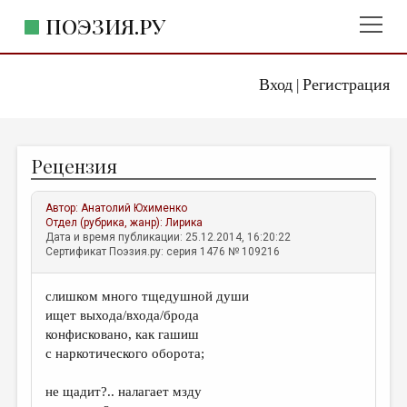
ПОЭЗИЯ.РУ
Вход
Регистрация
ГЛАВНОЕ МЕНЮ
|
ПОЭЗИЯ.РУ
ИЗДАТЕЛЬСТВО
Рецензия
ЖАНРЫ
АВТОРЫ
Автор:
Анатолий Юхименко
Отдел (рубрика, жанр):
Лирика
КОММЕНТАРИИ
Дата и время публикации: 25.12.2014, 16:20:22
Сертификат Поэзия.ру: серия 1476 № 109216
ЛИТСАЛОН
слишком много тщедушной души
НОВОСТИ
ищет выхода/входа/брода
ПРАВИЛА САЙТА
конфисковано, как гашиш
с наркотического оборота;
ОТДЕЛЫ И РУБРИКИ
не щадит?.. налагает мзду
ИЗБРАННОЕ