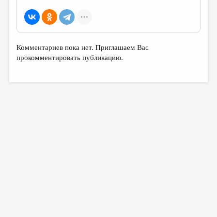
МАЛАЯ ПРОЗА
ЭССЕИСТИКА
ЛИТЕРАТУРОВЕДЕНИЕ
Комментариев пока нет. Приглашаем Вас
КУЛЬТУРОВЕДЕНИЕ
прокомментировать публикацию.
ПУБЛИЦИСТИКА
РЕЦЕНЗИРОВАНИЕ
ЦИКЛЫ ПУБЛИКАЦИЙ
ТРЕДИАКОВСКИЙ
МЕДИА
ВКОНТАКТЕ